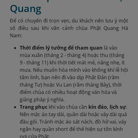
Quang
Để có chuyến đi trọn vẹn, du khách nên lưu ý một
số điều sau khi vãn cảnh chùa Phật Quang Hà
Nam:
Thời điểm lý tưởng để tham quan
là vào
mùa xuân (tháng 2 - tháng 4) hoặc thu (tháng
9 - tháng 11) khi thời tiết mát mẻ, nắng nhẹ, ít
mưa. Nếu muốn hòa mình vào không khí lễ hội
tâm linh, bạn nên đi vào dịp Phật Đản (rằm
tháng Tư) hoặc Vu Lan (rằm tháng Bảy), thời
điểm chùa có nhiều hoạt động văn hóa và
giảng pháp ý nghĩa.
Trang phục
khi vào chùa cần
kín đáo, lịch sự
.
Nên mặc áo tay dài, quần dài hoặc váy dài quá
đầu gối. Tránh mặc áo sát nách, đồ hở vai, váy
ngắn hay quần short để thể hiện sự tôn kính
nơi cửa Phật.