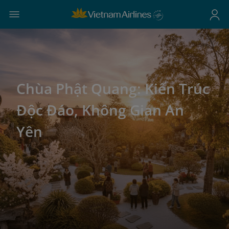
Chùa Phật Quang: Kiến Trúc
Độc Đáo, Không Gian An
Yên