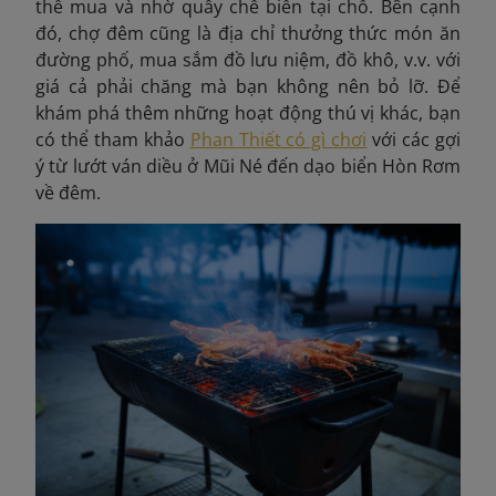
thể mua và nhờ quầy chế biến tại chỗ. Bên cạnh
đó, chợ đêm cũng là địa chỉ thưởng thức món ăn
đường phố, mua sắm đồ lưu niệm, đồ khô, v.v. với
giá cả phải chăng mà bạn không nên bỏ lỡ. Để
khám phá thêm những hoạt động thú vị khác, bạn
có thể tham khảo
Phan Thiết có gì chơi
với các gợi
ý từ lướt ván diều ở Mũi Né đến dạo biển Hòn Rơm
về đêm.