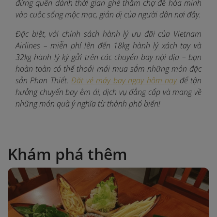
đừng quên dành thời gian ghé thăm chợ để hòa mình
vào cuộc sống mộc mạc, giản dị của người dân nơi đây.
Đặc biệt, với chính sách hành lý ưu đãi của Vietnam
Airlines – miễn phí lên đến 18kg hành lý xách tay và
32kg hành lý ký gửi trên các chuyến bay nội địa – bạn
hoàn toàn có thể thoải mái mua sắm những món đặc
sản Phan Thiết.
Đặt vé máy bay ngay hôm nay
để tận
hưởng chuyến bay êm ái, dịch vụ đẳng cấp và mang về
những món quà ý nghĩa từ thành phố biển!
Khám phá thêm