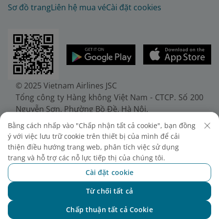
Sơ đồ trang
Liên hệ mua vé
Cài đặt cookies
© 2025 Vietnam Airlines JSC
Tổng công ty Hàng không Việt Nam - CTCP. Số 200
Nguyễn Sơn, Phường Bồ Đề, Hà Nội.
Điện thoại: (+84-24) 38272289. Fax: (+84-24)
Bằng cách nhấp vào "Chấp nhận tất cả cookie", bạn đồng
38722375
ý với việc lưu trữ cookie trên thiết bị của mình để cải
Giấy chứng nhận đăng ký doanh nghiệp, mã số
thiện điều hướng trang web, phân tích việc sử dụng
doanh nghiệp 0100107518, đăng ký lần đầu ngày
trang và hỗ trợ các nỗ lực tiếp thị của chúng tôi.
30/6/2010, đăng ký thay đổi lần thứ 10 ngày
Cài đặt cookie
24/7/2025, cấp bởi Sở Tài chính Thành phố Hà Nội.
Từ chối tất cả
Chat với NEO
Chấp thuận tất cả Cookie