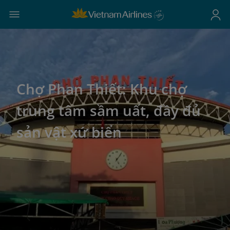
Chợ Phan Thiết: Khu chợ
trung tâm sầm uất, đầy đủ
sản vật xứ biển