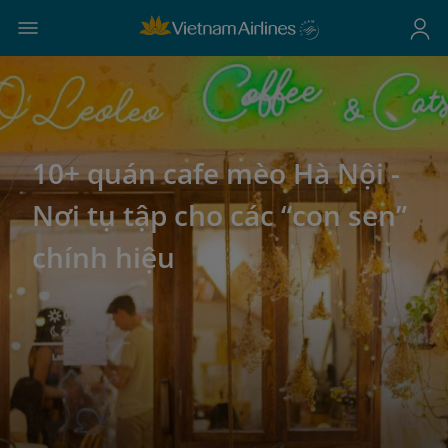
10+ quán cafe mèo Hà Nội -
Nơi tụ tập cho các “con sen”
chính hiệu