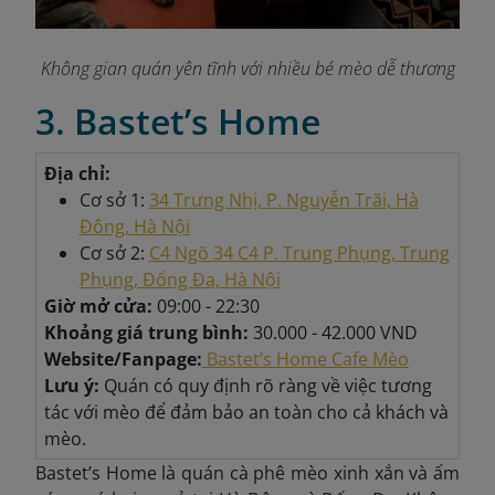
Không gian quán yên tĩnh với nhiều bé mèo dễ thương
3. Bastet’s Home
Địa chỉ:
Cơ sở 1:
34 Trưng Nhị, P. Nguyễn Trãi, Hà
Đông, Hà Nội
Cơ sở 2:
C4 Ngõ 34 C4 P. Trung Phụng, Trung
Phụng, Đống Đa, Hà Nội
Giờ mở cửa:
09:00 - 22:30
Khoảng giá trung bình:
30.000 - 42.000 VND
Website/Fanpage:
Bastet’s Home Cafe Mèo
Lưu ý:
Quán có quy định rõ ràng về việc tương
tác với mèo để đảm bảo an toàn cho cả khách và
mèo.
Bastet’s Home là quán cà phê mèo xinh xắn và ấm