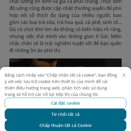
chất lượng ổn định và giá cả phải chăng. Thực đơn
đồ uống cũng được cập nhật thường xuyên để phù
hợp với sở thích đa dạng của nhiều người, bao
gồm các loại trà sữa, trà hoa quả, cà phê, sinh tố...
Dù có chút khó tìm do không có biển hiệu rõ ràng,
nhưng việc thả mình vào không gian ở Gác Miên
chắc chắn sẽ là trải nghiệm tuyệt vời để bạn quên
đi những ồn ào phố thị.
Bằng cách nhấp vào "Chấp nhận tất cả cookie", bạn đồng
ý với việc lưu trữ cookie trên thiết bị của mình để cải
thiện điều hướng trang web, phân tích việc sử dụng
trang và hỗ trợ các nỗ lực tiếp thị của chúng tôi.
Cài đặt cookie
Từ chối tất cả
Chat với NEO
Chấp thuận tất cả Cookie