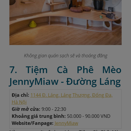
Không gian quán sạch sẽ và thoáng đãng
7. Tiệm Cà Phê Mèo
JennyMiaw - Đường Láng
Địa chỉ:
1144 Đ. Láng, Láng Thượng, Đống Đa,
Hà Nội
Giờ mở cửa:
9:00 - 22:30
Khoảng giá trung bình:
50.000 - 90.000 VND
Website/Fanpage:
JennyMiaw