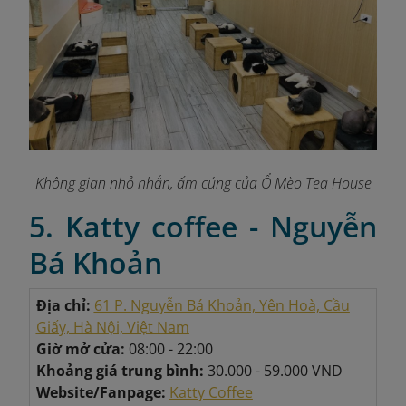
Không gian nhỏ nhắn, ấm cúng của Ổ Mèo Tea House
5. Katty coffee - Nguyễn
Bá Khoản
Địa chỉ:
61 P. Nguyễn Bá Khoản, Yên Hoà, Cầu
Giấy, Hà Nội, Việt Nam
Giờ mở cửa:
08:00 - 22:00
Khoảng giá trung bình:
30.000 - 59.000 VND
Website/Fanpage:
Katty Coffee