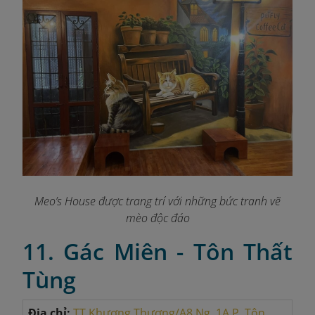
Meo’s House được trang trí với những bức tranh vẽ
mèo độc đáo
11. Gác Miên - Tôn Thất
Tùng
Địa chỉ:
TT Khương Thượng/A8 Ng. 1A P. Tôn