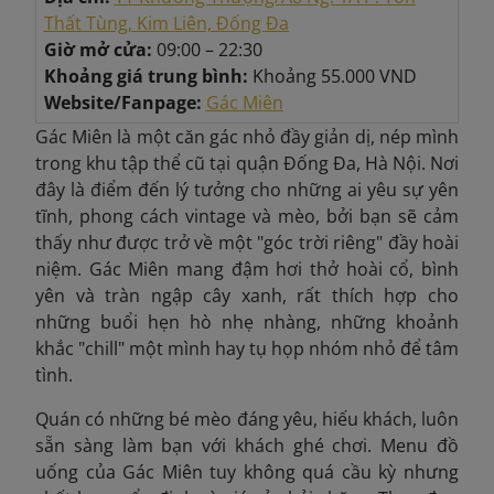
Thất Tùng, Kim Liên, Đống Đa
Giờ mở cửa:
09:00 – 22:30
Khoảng giá trung bình:
Khoảng 55.000 VND
Website/Fanpage:
Gác Miên
Gác Miên là một căn gác nhỏ đầy giản dị, nép mình
trong khu tập thể cũ tại quận Đống Đa, Hà Nội. Nơi
đây là điểm đến lý tưởng cho những ai yêu sự yên
tĩnh, phong cách vintage và mèo, bởi bạn sẽ cảm
thấy như được trở về một "góc trời riêng" đầy hoài
niệm. Gác Miên mang đậm hơi thở hoài cổ, bình
yên và tràn ngập cây xanh, rất thích hợp cho
những buổi hẹn hò nhẹ nhàng, những khoảnh
khắc "chill" một mình hay tụ họp nhóm nhỏ để tâm
tình.
Quán có những bé mèo đáng yêu, hiếu khách, luôn
sẵn sàng làm bạn với khách ghé chơi. Menu đồ
uống của Gác Miên tuy không quá cầu kỳ nhưng