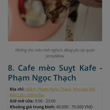
Những chú mèo tinh nghịch, đáng yêu tại quán
JennyMiaw
8. Cafe mèo Suỵt Kafe -
Phạm Ngọc Thạch
Địa chỉ:
46B P. Phạm Ngọc Thạch, Khu tập thể
Kim Liên, Đống Đa
Giờ mở cửa:
9:00 - 23:00
Khoảng giá trung bình:
40.000 - 70.000 VND