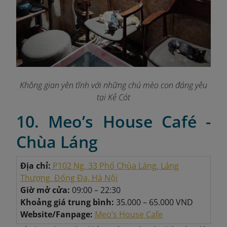
Không gian yên tĩnh với những chú mèo con đáng yêu
tại Kẻ Cót
10. Meo’s House Café -
Chùa Láng
Địa chỉ:
P102 Ng. 33 Phố Chùa Láng, Láng
Thượng, Đống Đa, Hà Nội
Giờ mở cửa:
09:00 – 22:30
Khoảng giá trung bình:
35.000 – 65.000 VND
Website/Fanpage:
Meo’s House Cafe