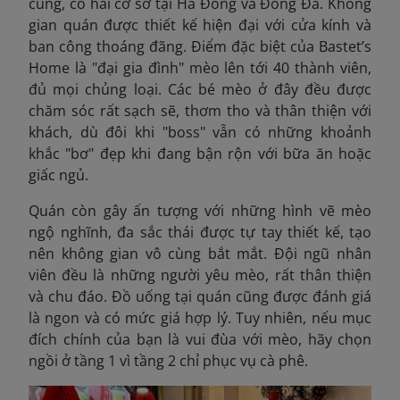
cúng, có hai cơ sở tại Hà Đông và Đống Đa. Không
gian quán được thiết kế hiện đại với cửa kính và
ban công thoáng đãng. Điểm đặc biệt của Bastet’s
Home là "đại gia đình" mèo lên tới 40 thành viên,
đủ mọi chủng loại. Các bé mèo ở đây đều được
chăm sóc rất sạch sẽ, thơm tho và thân thiện với
khách, dù đôi khi "boss" vẫn có những khoảnh
khắc "bơ" đẹp khi đang bận rộn với bữa ăn hoặc
giấc ngủ.
Quán còn gây ấn tượng với những hình vẽ mèo
ngộ nghĩnh, đa sắc thái được tự tay thiết kế, tạo
nên không gian vô cùng bắt mắt. Đội ngũ nhân
viên đều là những người yêu mèo, rất thân thiện
và chu đáo. Đồ uống tại quán cũng được đánh giá
là ngon và có mức giá hợp lý. Tuy nhiên, nếu mục
đích chính của bạn là vui đùa với mèo, hãy chọn
ngồi ở tầng 1 vì tầng 2 chỉ phục vụ cà phê.