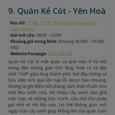
9. Quán Kẻ Cót - Yên Hoà
Địa chỉ:
17 Ng. 113 P. Yên Hoà, Yên Hoà, Cầu
Giấy, Hà Nội
Giờ mở cửa:
08:00 – 23:00
Khoảng giá trung bình:
Khoảng 30.000 – 70.000
VND
Website/Fanpage:
Quán Kẻ Cót
Quán Kẻ Cót là một quán cà phê mèo ở Hà Nội
mang đến không gian tĩnh lặng, hoài cổ và đầy
chất "chill" giữa lòng thành phố. Nơi đây không sở
hữu diện tích quá lớn hay lối decor hào nhoáng,
nhưng lại ghi điểm bởi phong cách thân thuộc như
một khu vườn nhà, với nhiều cây xanh, bàn ghế
mộc mạc và những bức tranh, câu chữ thư pháp
gợi nhớ về Hà Nội xưa. Lợi thế không gian mở,
ngập tràn cây xanh giúp không khí của quán luôn