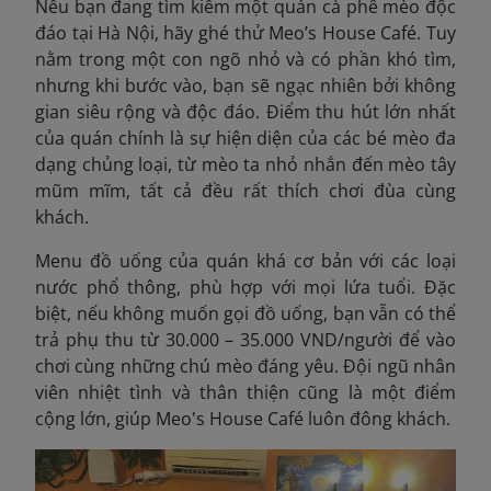
Nếu bạn đang tìm kiếm một quán cà phê mèo độc
đáo tại Hà Nội, hãy ghé thử Meo’s House Café. Tuy
nằm trong một con ngõ nhỏ và có phần khó tìm,
nhưng khi bước vào, bạn sẽ ngạc nhiên bởi không
gian siêu rộng và độc đáo. Điểm thu hút lớn nhất
của quán chính là sự hiện diện của các bé mèo đa
dạng chủng loại, từ mèo ta nhỏ nhắn đến mèo tây
mũm mĩm, tất cả đều rất thích chơi đùa cùng
khách.
Menu đồ uống của quán khá cơ bản với các loại
nước phổ thông, phù hợp với mọi lứa tuổi. Đặc
biệt, nếu không muốn gọi đồ uống, bạn vẫn có thể
trả phụ thu từ 30.000 – 35.000 VND/người để vào
chơi cùng những chú mèo đáng yêu. Đội ngũ nhân
viên nhiệt tình và thân thiện cũng là một điểm
cộng lớn, giúp Meo's House Café luôn đông khách.