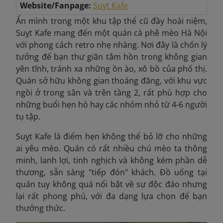
Website/Fanpage:
Suỵt Kafe
Ẩn mình trong một khu tập thể cũ đầy hoài niệm,
Suỵt Kafe mang đến một quán cà phê mèo Hà Nội
với phong cách retro nhẹ nhàng. Nơi đây là chốn lý
tưởng để bạn thư giãn tâm hồn trong không gian
yên tĩnh, tránh xa những ồn ào, xô bồ của phố thị.
Quán sở hữu không gian thoáng đãng, với khu vực
ngồi ở trong sân và trên tầng 2, rất phù hợp cho
những buổi hẹn hò hay các nhóm nhỏ từ 4-6 người
tụ tập.
Suỵt Kafe là điểm hẹn không thể bỏ lỡ cho những
ai yêu mèo. Quán có rất nhiều chú mèo ta thông
minh, lanh lợi, tinh nghịch và không kém phần dễ
thương, sẵn sàng "tiếp đón" khách. Đồ uống tại
quán tuy không quá nổi bật về sự độc đáo nhưng
lại rất phong phú, với đa dạng lựa chọn để bạn
thưởng thức.