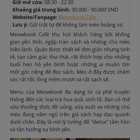
Giờ mở cửa:
08:30 - 22:30
Khoảng giá trung bình:
30.000 - 90.000 VND
Website/Fanpage:
Meowbook Cafe
Lưu ý:
Giữ trật tự để không làm mèo hoảng sợ.
Meowbook Café thu hút khách hàng bởi không
gian yên tĩnh, ngập tràn sách và những chú mèo
hiền lành. Quán được thiết kế đơn giản nhưng tinh
tế, tạo cảm giác thư thái, rất thích hợp cho những
buổi hẹn hò yên bình hoặc những ai muốn tìm
một góc riêng để đọc sách. Mèo ở đây được chăm
sóc rất tốt, lông mềm mượt và rất sạch sẽ.
Menu của Meowbook đa dạng từ cà phê truyền
thống đến các loại trà hoa quả, sinh tố. Bạn có thể
vừa thưởng thức đồ uống, vừa vuốt ve những chú
mèo đang nằm ngủ trên giá sách hay dạo quanh
dưới chân. Đây là nơi lý tưởng để "detox" tâm hồn
và tận hưởng sự bình yên.