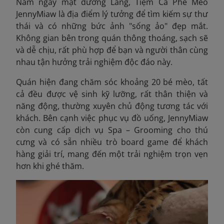
Nằm ngay mặt đường Láng, Tiệm Cà Phê Mèo
JennyMiaw là địa điểm lý tưởng để tìm kiếm sự thư
thái và có những bức ảnh "sống ảo" đẹp mắt.
Không gian bên trong quán thông thoáng, sạch sẽ
và dễ chịu, rất phù hợp để bạn và người thân cùng
nhau tận hưởng trải nghiệm độc đáo này.
Quán hiện đang chăm sóc khoảng 20 bé mèo, tất
cả đều được vệ sinh kỹ lưỡng, rất thân thiện và
năng động, thường xuyên chủ động tương tác với
khách. Bên cạnh việc phục vụ đồ uống, JennyMiaw
còn cung cấp dịch vụ Spa – Grooming cho thú
cưng và có sẵn nhiều trò board game để khách
hàng giải trí, mang đến một trải nghiệm trọn vẹn
hơn khi ghé thăm.