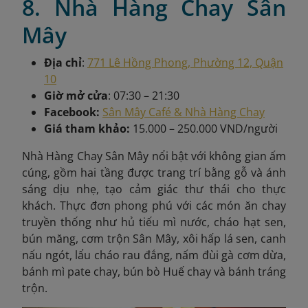
8. Nhà Hàng Chay Sân
Mây
Địa chỉ
:
771 Lê Hồng Phong, Phường 12, Quận
10
Giờ mở cửa
: 07:30 – 21:30
Facebook:
Sân Mây Café & Nhà Hàng Chay
Giá tham khảo:
15.000 – 250.000 VND/người
Nhà Hàng Chay Sân Mây nổi bật với không gian ấm
cúng, gồm hai tầng được trang trí bằng gỗ và ánh
sáng dịu nhẹ, tạo cảm giác thư thái cho thực
khách. Thực đơn phong phú với các món ăn chay
truyền thống như hủ tiếu mì nước, cháo hạt sen,
bún măng, cơm trộn Sân Mây, xôi hấp lá sen, canh
nấu ngót, lẩu cháo rau đắng, nấm đùi gà cơm dừa,
bánh mì pate chay, bún bò Huế chay và bánh tráng
trộn.