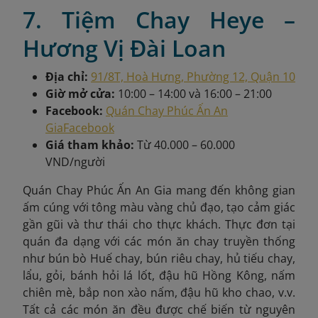
7. Tiệm Chay Heye –
Hương Vị Đài Loan
Địa chỉ:
91/8T, Hoà Hưng, Phường 12, Quận 10
Giờ mở cửa:
10:00 – 14:00 và 16:00 – 21:00
Facebook:
Quán Chay Phúc Ấn An
Gia
Facebook
Giá tham khảo:
Từ 40.000 – 60.000
VND/người
Quán Chay Phúc Ấn An Gia mang đến không gian
ấm cúng với tông màu vàng chủ đạo, tạo cảm giác
gần gũi và thư thái cho thực khách. Thực đơn tại
quán đa dạng với các món ăn chay truyền thống
như bún bò Huế chay, bún riêu chay, hủ tiếu chay,
lẩu, gỏi, bánh hỏi lá lốt, đậu hũ Hồng Kông, nấm
chiên mè, bắp non xào nấm, đậu hũ kho chao, v.v.
Tất cả các món ăn đều được chế biến từ nguyên