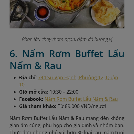
Phần lẩu chay thơm ngon, đậm đà hương vị
6. Nấm Rơm Buffet Lẩu
Nấm & Rau
Địa chỉ
:
744 Sư Vạn Hạnh, Phường 12, Quận
10
Giờ mở cửa:
10:30 – 22:00
Facebook:
Nấm Rơm Buffet Lẩu Nấm & Rau
Giá tham khảo:
Từ 89.000 VND/người
Nấm Rơm Buffet Lẩu Nấm & Rau mang đến không
gian ấm cúng, phù hợp cho gia đình và nhóm bạn.
Thực đơn phong phú với hơn 30 loại rau, nấm tươi