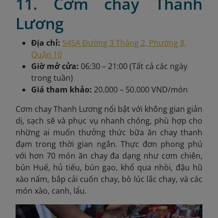
11. Cơm chay Thanh
Lương
Địa chỉ:
545A Đường 3 Tháng 2, Phường 8,
Quận 10
Giờ mở cửa:
06:30 – 21:00 (Tất cả các ngày
trong tuần)
Giá tham khảo:
20.000 – 50.000 VND/món
Cơm chay Thanh Lương nổi bật với không gian giản
dị, sạch sẽ và phục vụ nhanh chóng, phù hợp cho
những ai muốn thưởng thức bữa ăn chay thanh
đạm trong thời gian ngắn. Thực đơn phong phú
với hơn 70 món ăn chay đa dạng như cơm chiên,
bún Huế, hủ tiếu, bún gạo, khổ qua nhồi, đậu hũ
xào nấm, bắp cải cuốn chay, bò lúc lắc chay, và các
món xào, canh, lẩu.