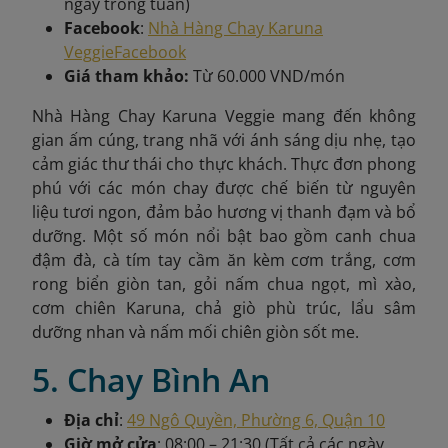
ngày trong tuần)
Facebook
:
Nhà Hàng Chay Karuna
Veggie
Facebook
Giá tham khảo:
Từ 60.000 VND/món
Nhà Hàng Chay Karuna Veggie mang đến không
gian ấm cúng, trang nhã với ánh sáng dịu nhẹ, tạo
cảm giác thư thái cho thực khách. Thực đơn phong
phú với các món chay được chế biến từ nguyên
liệu tươi ngon, đảm bảo hương vị thanh đạm và bổ
dưỡng. Một số món nổi bật bao gồm canh chua
đậm đà, cà tím tay cầm ăn kèm cơm trắng, cơm
rong biển giòn tan, gỏi nấm chua ngọt, mì xào,
cơm chiên Karuna, chả giò phù trúc, lẩu sâm
dưỡng nhan và nấm mối chiên giòn sốt me.
5. Chay Bình An
Địa chỉ
:
49 Ngô Quyền, Phường 6, Quận 10
Giờ mở cửa
: 08:00 – 21:30 (Tất cả các ngày