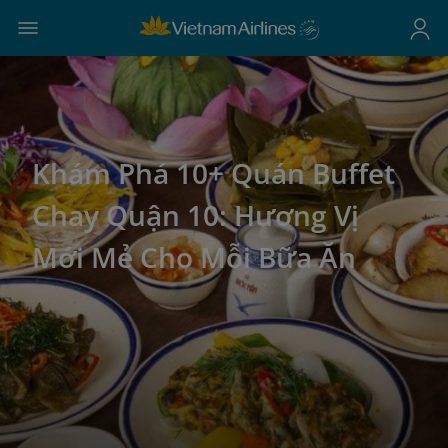
Khám Phá 10+ Quán Buffet
Chay Quận 10: Hương Vị
Mới Mẻ Cho Mỗi Bữa Ăn