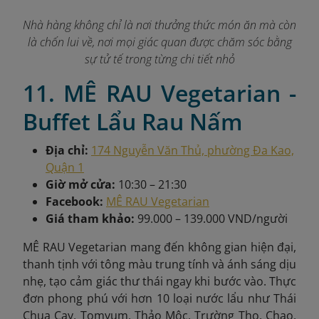
Nhà hàng không chỉ là nơi thưởng thức món ăn mà còn
là chốn lui về, nơi mọi giác quan được chăm sóc bằng
sự tử tế trong từng chi tiết nhỏ
11. MÊ RAU Vegetarian -
Buffet Lẩu Rau Nấm
Địa chỉ:
174 Nguyễn Văn Thủ, phường Đa Kao,
Quận 1
Giờ mở cửa:
10:30 – 21:30
Facebook:
MÊ RAU Vegetarian
Giá tham khảo:
99.000 – 139.000 VND/người
MÊ RAU Vegetarian mang đến không gian hiện đại,
thanh tịnh với tông màu trung tính và ánh sáng dịu
nhẹ, tạo cảm giác thư thái ngay khi bước vào. Thực
đơn phong phú với hơn 10 loại nước lẩu như Thái
Chua Cay, Tomyum, Thảo Mộc, Trường Thọ, Chao,