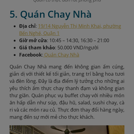
5. Quán Chay Nhà
Địa chỉ
:
19/14 Nguyễn Thị Minh Khai, phường
Bến Nghé, Quận 1
Giờ mở cửa
: 10:45 – 14:30, 16:30 – 21:00
Giá tham khảo
: 50.000 VND/người
Facebook
:
Quán Chay Nhà
Quán Chay Nhà mang đến không gian ấm cúng,
giản dị với thiết kế tối giản, trang trí bằng hoa tươi
và đèn lồng. Đây là địa điểm lý tưởng cho những ai
yêu thích ẩm thực chay thanh đạm và không gian
thư giãn. Quán phục vụ buffet chay với nhiều món
ăn hấp dẫn như súp, đậu hũ, salad, sushi chay, cà
ri và các món rau củ. Thực đơn thay đổi hàng ngày,
mang đến sự mới mẻ cho thực khách.