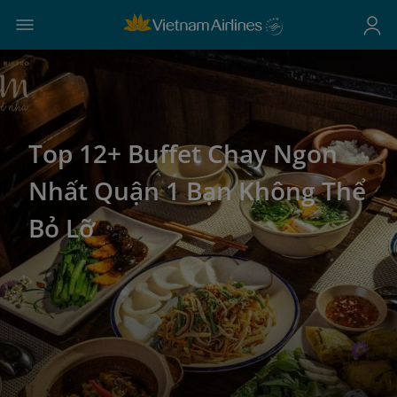
Top 12+ Buffet Chay Ngon
Nhất Quận 1 Bạn Không Thể
Bỏ Lỡ