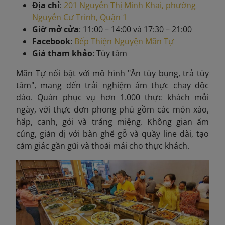
Địa chỉ
:
201 Nguyễn Thị Minh Khai, phường
Nguyễn Cư Trinh, Quận 1
Giờ mở cửa
: 11:00 – 14:00 và 17:30 – 21:00
Facebook
:
Bếp Thiện Nguyện Mãn Tự
Giá tham khảo
: Tùy tâm
Mãn Tự nổi bật với mô hình "Ăn tùy bụng, trả tùy
tâm", mang đến trải nghiệm ẩm thực chay độc
đáo. Quán phục vụ hơn 1.000 thực khách mỗi
ngày, với thực đơn phong phú gồm các món xào,
hấp, canh, gỏi và tráng miệng. Không gian ấm
cúng, giản dị với bàn ghế gỗ và quầy line dài, tạo
cảm giác gần gũi và thoải mái cho thực khách.