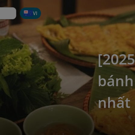
VI
[202
bánh
nhất 