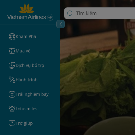
Khám Phá
Mua vé
Dịch vụ bổ trợ
Hành trình
Trải nghiệm bay
Lotusmiles
Trợ giúp