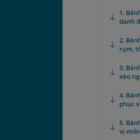
1. Bán
danh đ
2. Bán
rụm, t
3. Bán
xèo ng
4. Bán
phục v
5. Bán
vị mi