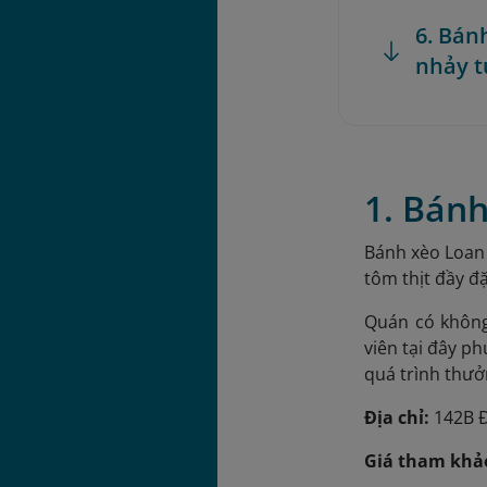
6. Bán
nhảy t
1. Bán
Bánh xèo Loan 
tôm thịt đầy đ
Quán có không
viên tại đây p
quá trình thư
Địa chỉ:
142B Đ
Giá tham khả