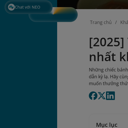
Chat với NEO
Trang chủ
Kh
[2025]
nhất k
Những chiếc bánh 
dẫn kỳ lạ. Hãy cù
muốn thưởng thức
Mục lục