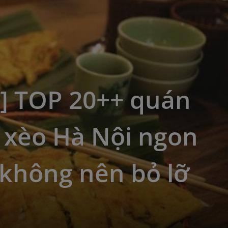
5] TOP 20++ quán
 xèo Hà Nội ngon
không nên bỏ lỡ