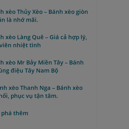
nh xèo Thủy Xèo – Bánh xèo giòn
ăn là nhớ mãi.
nh xèo Làng Quê – Giá cả hợp lý,
viên nhiệt tình
nh xèo Mr Bảy Miền Tây – Bánh
úng điệu Tây Nam Bộ
ánh xèo Thanh Nga – Bánh xèo
hổi, phục vụ tận tâm.
 phá thêm