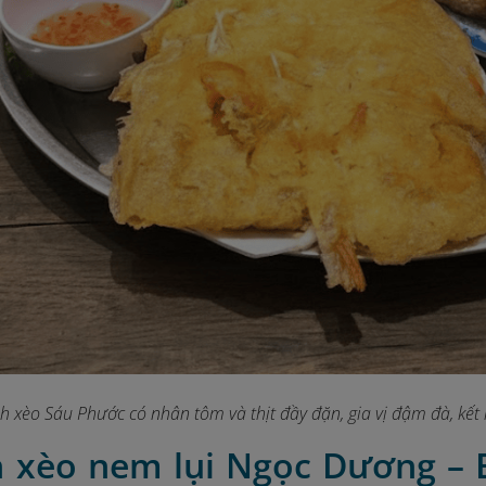
h xèo Sáu Phước có nhân tôm và thịt đầy đặn, gia vị đậm đà, kết
h xèo nem lụi Ngọc Dương –