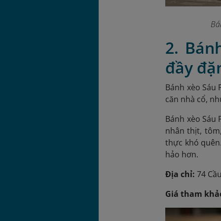
Bá
2. Bán
đầy đặ
Bánh xèo Sáu P
căn nhà cổ, nh
Bánh xèo Sáu P
nhân thịt, tô
thực khó quên.
hảo hơn.
Địa chỉ:
74 Cầu
Giá tham khả