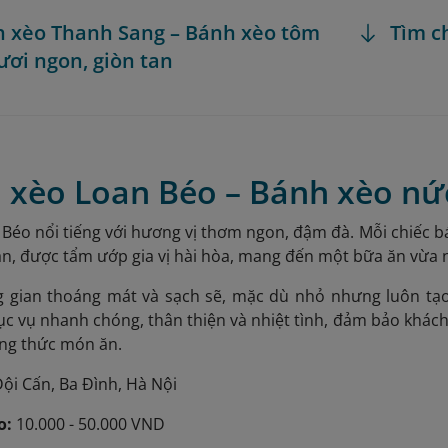
h xèo Thanh Sang – Bánh xèo tôm
Tìm c
ươi ngon, giòn tan
h xèo Loan Béo – Bánh xèo nứ
Béo nổi tiếng với hương vị thơm ngon, đậm đà. Mỗi chiếc b
ặn, được tẩm ướp gia vị hài hòa, mang đến một bữa ăn vừa
 gian thoáng mát và sạch sẽ, mặc dù nhỏ nhưng luôn tạo
hục vụ nhanh chóng, thân thiện và nhiệt tình, đảm bảo khác
ởng thức món ăn.
ội Cấn, Ba Đình, Hà Nội
o:
10.000 - 50.000 VND