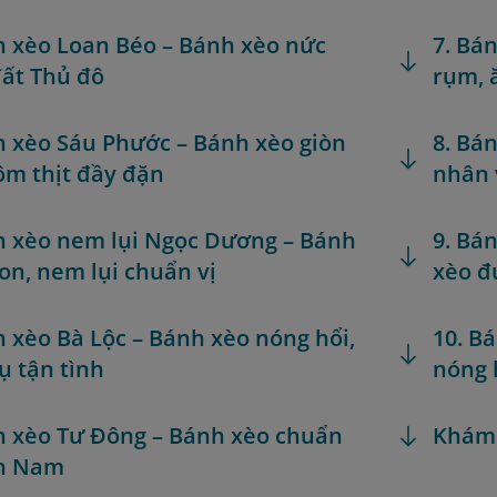
h xèo Loan Béo – Bánh xèo nức
7. Bá
ất Thủ đô
rụm, 
h xèo Sáu Phước – Bánh xèo giòn
8. Bá
ôm thịt đầy đặn
nhân 
h xèo nem lụi Ngọc Dương – Bánh
9. Bá
on, nem lụi chuẩn vị
xèo đ
h xèo Bà Lộc – Bánh xèo nóng hổi,
10. B
ụ tận tình
nóng 
h xèo Tư Đông – Bánh xèo chuẩn
Khám
ền Nam