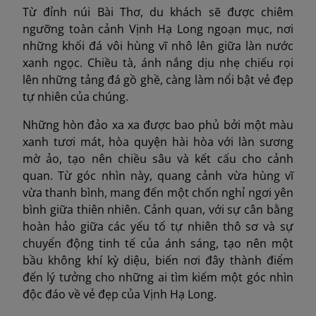
Từ đỉnh núi Bài Thơ, du khách sẽ được chiêm
ngưỡng toàn cảnh Vịnh Hạ Long ngoạn mục, nơi
những khối đá vôi hùng vĩ nhô lên giữa làn nước
xanh ngọc. Chiều tà, ánh nắng dịu nhẹ chiếu rọi
lên những tảng đá gồ ghề, càng làm nổi bật vẻ đẹp
tự nhiên của chúng.
Những hòn đảo xa xa được bao phủ bởi một màu
xanh tươi mát, hòa quyện hài hòa với làn sương
mờ ảo, tạo nên chiều sâu và kết cấu cho cảnh
quan. Từ góc nhìn này, quang cảnh vừa hùng vĩ
vừa thanh bình, mang đến một chốn nghỉ ngơi yên
bình giữa thiên nhiên. Cảnh quan, với sự cân bằng
hoàn hảo giữa các yếu tố tự nhiên thô sơ và sự
chuyển động tinh tế của ánh sáng, tạo nên một
bầu không khí kỳ diệu, biến nơi đây thành điểm
đến lý tưởng cho những ai tìm kiếm một góc nhìn
độc đáo về vẻ đẹp của Vịnh Hạ Long.