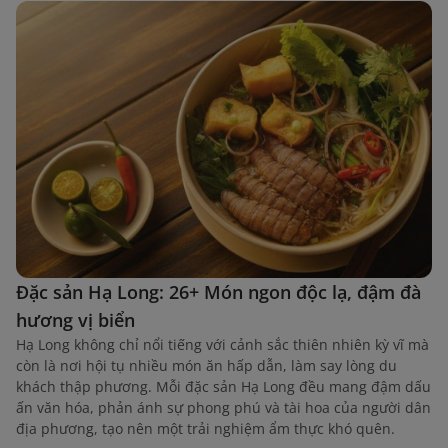
Đặc sản Hạ Long: 26+ Món ngon độc lạ, đậm đà
hương vị biển
Hạ Long không chỉ nổi tiếng với cảnh sắc thiên nhiên kỳ vĩ mà
còn là nơi hội tụ nhiều món ăn hấp dẫn, làm say lòng du
khách thập phương. Mỗi đặc sản Hạ Long đều mang đậm dấu
ấn văn hóa, phản ánh sự phong phú và tài hoa của người dân
địa phương, tạo nên một trải nghiệm ẩm thực khó quên.