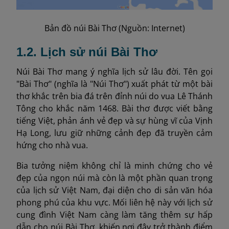
Bản đồ núi Bài Thơ (Nguồn: Internet)
1.2. Lịch sử núi Bài Thơ
Núi Bài Thơ mang ý nghĩa lịch sử lâu đời. Tên gọi
"Bài Thơ" (nghĩa là "Núi Thơ") xuất phát từ một bài
thơ khắc trên bia đá trên đỉnh núi do vua Lê Thánh
Tông cho khắc năm 1468. Bài thơ được viết bằng
tiếng Việt, phản ánh vẻ đẹp và sự hùng vĩ của Vịnh
Hạ Long, lưu giữ những cảnh đẹp đã truyền cảm
hứng cho nhà vua.
Bia tưởng niệm không chỉ là minh chứng cho vẻ
đẹp của ngọn núi mà còn là một phần quan trọng
của lịch sử Việt Nam, đại diện cho di sản văn hóa
phong phú của khu vực. Mối liên hệ này với lịch sử
cung đình Việt Nam càng làm tăng thêm sự hấp
dẫn cho núi Bài Thơ, khiến nơi đây trở thành điểm