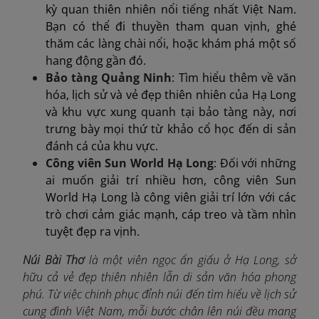
kỳ quan thiên nhiên nổi tiếng nhất Việt Nam.
Bạn có thể đi thuyền tham quan vịnh, ghé
thăm các làng chài nổi, hoặc khám phá một số
hang động gần đó.
Bảo tàng Quảng Ninh
: Tìm hiểu thêm về văn
hóa, lịch sử và vẻ đẹp thiên nhiên của Hạ Long
và khu vực xung quanh tại bảo tàng này, nơi
trưng bày mọi thứ từ khảo cổ học đến di sản
đánh cá của khu vực.
Công viên Sun World Hạ Long
: Đối với những
ai muốn giải trí nhiều hơn, công viên Sun
World Hạ Long là công viên giải trí lớn với các
trò chơi cảm giác mạnh, cáp treo và tầm nhìn
tuyệt đẹp ra vịnh.
Núi Bài Thơ
là một viên ngọc ẩn giấu ở Hạ Long, sở
hữu cả vẻ đẹp thiên nhiên lẫn di sản văn hóa phong
phú. Từ việc chinh phục đỉnh núi đến tìm hiểu về lịch sử
cung đình Việt Nam, mỗi bước chân lên núi đều mang