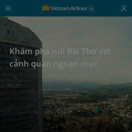
Khám phá núi Bài Thơ với
cảnh quan ngoạn mục