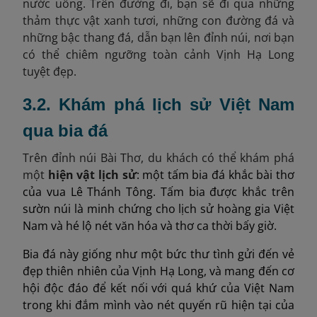
nước uống. Trên đường đi, bạn sẽ đi qua những
thảm thực vật xanh tươi, những con đường đá và
những bậc thang đá, dẫn bạn lên đỉnh núi, nơi bạn
có thể chiêm ngưỡng toàn cảnh Vịnh Hạ Long
tuyệt đẹp.
3.2. Khám phá lịch sử Việt Nam
qua bia đá
Trên đỉnh núi Bài Thơ, du khách có thể khám phá
một
hiện vật lịch sử
: một tấm bia đá khắc bài thơ
của vua Lê Thánh Tông. Tấm bia được khắc trên
sườn núi là minh chứng cho lịch sử hoàng gia Việt
Nam và hé lộ nét văn hóa và thơ ca thời bấy giờ.
Bia đá này giống như một bức thư tình gửi đến vẻ
đẹp thiên nhiên của Vịnh Hạ Long, và mang đến cơ
hội độc đáo để kết nối với quá khứ của Việt Nam
trong khi đắm mình vào nét quyến rũ hiện tại của