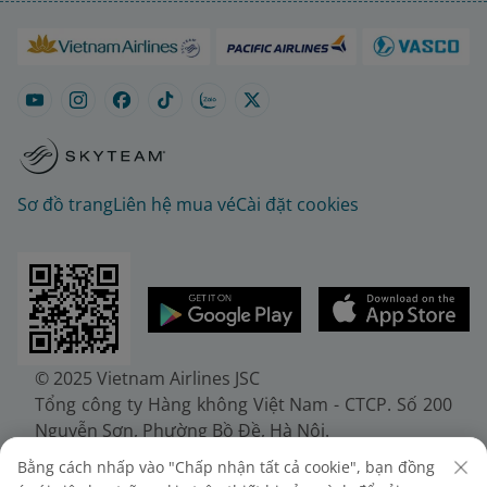
Sơ đồ trang
Liên hệ mua vé
Cài đặt cookies
© 2025 Vietnam Airlines JSC
Tổng công ty Hàng không Việt Nam - CTCP. Số 200
Nguyễn Sơn, Phường Bồ Đề, Hà Nội.
Điện thoại: (+84-24) 38272289. Fax: (+84-24)
Bằng cách nhấp vào "Chấp nhận tất cả cookie", bạn đồng
38722375