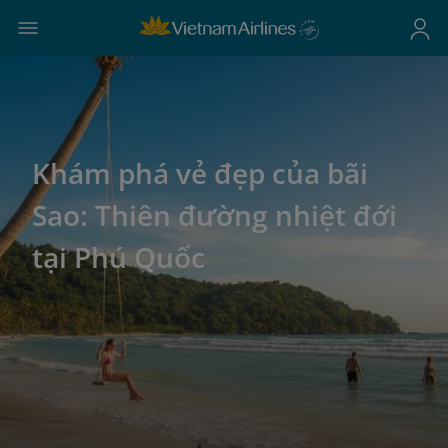
Khám phá vẻ đẹp của bãi
Sao: Thiên đường nhiệt đới
tại Phú Quốc