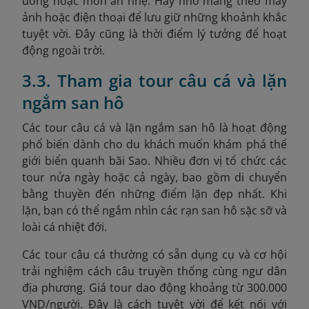
uống hoặc món ăn nhẹ. Hãy nhớ mang theo máy
ảnh hoặc điện thoại để lưu giữ những khoảnh khắc
tuyệt vời. Đây cũng là thời điểm lý tưởng để hoạt
động ngoài trời.
3.3. Tham gia tour câu cá và lặn
ngắm san hô
Các tour câu cá và lặn ngắm san hô là hoạt động
phổ biến dành cho du khách muốn khám phá thế
giới biển quanh bãi Sao. Nhiều đơn vị tổ chức các
tour nửa ngày hoặc cả ngày, bao gồm di chuyển
bằng thuyền đến những điểm lặn đẹp nhất. Khi
lặn, bạn có thể ngắm nhìn các rạn san hô sặc sỡ và
loài cá nhiệt đới.
Các tour câu cá thường có sẵn dụng cụ và cơ hội
trải nghiệm cách câu truyền thống cùng ngư dân
địa phương. Giá tour dao động khoảng từ 300.000
VND
/người. Đây là cách tuyệt vời để kết nối với