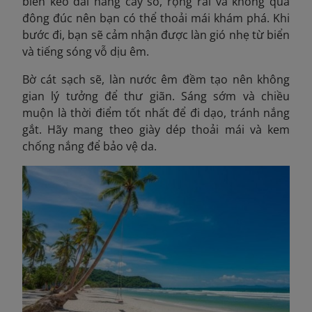
biển kéo dài hàng cây số, rộng rãi và không quá
đông đúc nên bạn có thể thoải mái khám phá. Khi
bước đi, bạn sẽ cảm nhận được làn gió nhẹ từ biển
và tiếng sóng vỗ dịu êm.
Bờ cát sạch sẽ, làn nước êm đềm tạo nên không
gian lý tưởng để thư giãn. Sáng sớm và chiều
muộn là thời điểm tốt nhất để đi dạo, tránh nắng
gắt. Hãy mang theo giày dép thoải mái và kem
chống nắng để bảo vệ da.