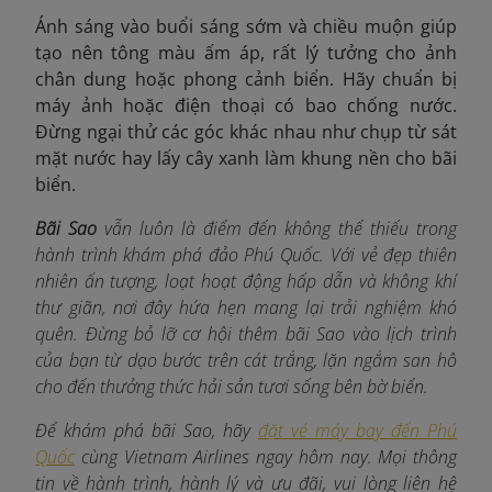
Ánh sáng vào buổi sáng sớm và chiều muộn giúp
tạo nên tông màu ấm áp, rất lý tưởng cho ảnh
chân dung hoặc phong cảnh biển. Hãy chuẩn bị
máy ảnh hoặc điện thoại có bao chống nước.
Đừng ngại thử các góc khác nhau như chụp từ sát
mặt nước hay lấy cây xanh làm khung nền cho bãi
biển.
Bãi Sao
vẫn luôn là điểm đến không thể thiếu trong
hành trình khám phá đảo Phú Quốc. Với vẻ đẹp thiên
nhiên ấn tượng, loạt hoạt động hấp dẫn và không khí
thư giãn, nơi đây hứa hẹn mang lại trải nghiệm khó
quên. Đừng bỏ lỡ cơ hội thêm bãi Sao vào lịch trình
của bạn từ dạo bước trên cát trắng, lặn ngắm san hô
cho đến thưởng thức hải sản tươi sống bên bờ biển.
Để khám phá bãi Sao, hãy
đặt vé máy bay đến Phú
Quốc
cùng Vietnam Airlines ngay hôm nay. Mọi thông
tin về hành trình, hành lý và ưu đãi, vui lòng liên hệ