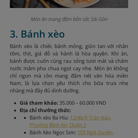
Món ăn mang đậm bản sắc Sài Gòn
3. Bánh xèo
Bánh xèo là chiếc bánh mỏng, giòn tan với nhân
tôm, thịt, giá đỗ và hành lá hòa quyện. Khi ăn,
bánh được cuốn cùng rau sống tươi mát và chấm
nước mắm pha chua ngọt cay nhẹ. Món ăn không
chỉ ngon mà còn mang đậm nét văn hóa miền
Nam, là lựa chọn yêu thích cho bữa trưa nhẹ
nhàng mà đầy đủ dinh dưỡng.
Giá tham khảo:
35.000 – 60.000 VND
Địa chỉ thưởng thức:
Bánh xèo Ba Híu:
12/46/9 Trần Não,
Phường Bình An, Quận 2
Bánh Xèo Ngọc Sơn:
103 Ngô Quyền,