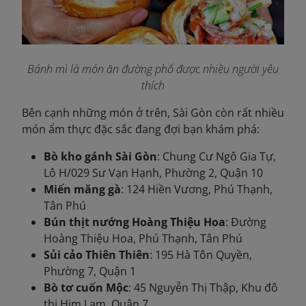
Bánh mì là món ăn đường phố được nhiều người yêu
thích
Bên cạnh những món ở trên, Sài Gòn còn rất nhiều
món ẩm thực đặc sắc đang đợi bạn khám phá:
Bò kho gánh Sài Gòn
: Chung Cư Ngô Gia Tự,
Lô H/029 Sư Vạn Hạnh, Phường 2, Quận 10
Miến măng gà
: 124 Hiền Vương, Phú Thạnh,
Tân Phú
Bún thịt nướng Hoàng Thiệu Hoa
: Đường
Hoàng Thiệu Hoa, Phú Thạnh, Tân Phú
Sủi cảo Thiên Thiên
: 195 Hà Tôn Quyền,
Phường 7, Quận 1
Bò tơ cuốn Mộc
: 45 Nguyễn Thị Thập, Khu đô
thị Him Lam, Quận 7