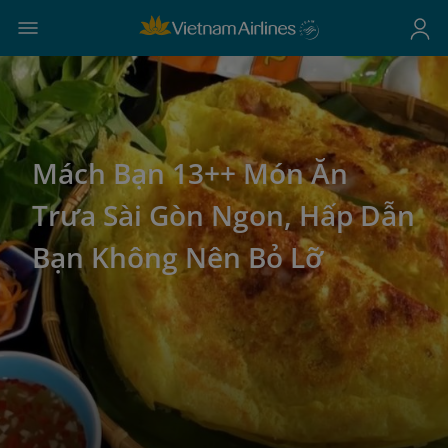
Mách Bạn 13++ Món Ăn
Trưa Sài Gòn Ngon, Hấp Dẫn
Bạn Không Nên Bỏ Lỡ