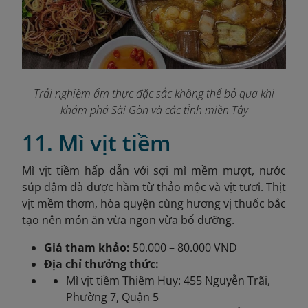
T
rải nghiệm ẩm thực đặc sắc không thể bỏ qua khi
khám phá Sài Gòn và các tỉnh miền Tây
11. Mì vịt tiềm
Mì vịt tiềm hấp dẫn với sợi mì mềm mượt, nước
súp đậm đà được hầm từ thảo mộc và vịt tươi. Thịt
vịt mềm thơm, hòa quyện cùng hương vị thuốc bắc
tạo nên món ăn vừa ngon vừa bổ dưỡng.
Giá tham khảo:
50.000 – 80.000 VND
Địa chỉ thưởng thức:
Mì vịt tiềm Thiêm Huy: 455 Nguyễn Trãi,
Phường 7, Quận 5