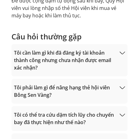
Để được cộng dặm tự động sau khi bay, Quý Hội
viên vui lòng nhập số thẻ Hội viên khi mua vé
máy bay hoặc khi làm thủ tục.
Câu hỏi thường gặp
Tôi cần làm gì khi đã đăng ký tài khoản
thành công nhưng chưa nhận được email
xác nhận?
Tôi phải làm gì để nâng hạng thẻ hội viên
Bông Sen Vàng?
noreply.lotusmiles@info.vietnamairlines.com
Tôi có thể tra cứu dặm tích lũy cho chuyến
bay đã thực hiện như thế nào?
tiêu chí xét hạng
Giờ hoạt động 24/7
Gọi trong lãnh thổ Việt Nam: 1900 1800
Tính dặm bay