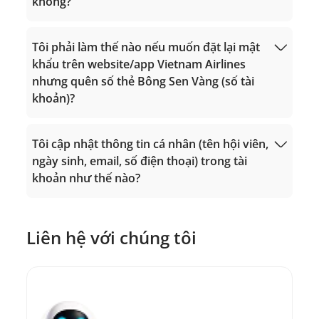
không?
Gọi từ nước ngoài về Việt Nam: +84 24
Tìm hiểu thêm
Sử dụng dặm.
38320320
38320320
Email:
Email:
vip.lotusmiles@vietnamairlines.com
Tôi phải làm thế nào nếu muốn đặt lại mật
vip.lotusmiles@vietnamairlines.com
(dành cho hội viên Triệu Dặm, Bạch
khẩu trên website/app Vietnam Airlines
Đổi dặm lấy vé
(dành cho hội viên Triệu Dặm, Bạch
Kim, Vàng);
nhưng quên số thẻ Bông Sen Vàng (số tài
thưởng.
Kim, Vàng);
lotusmiles@vietnamairlines.com
khoản)?
lotusmiles@vietnamairlines.com
(dành cho hội viên Titan, Bạc, Đăng
(dành cho hội viên Titan, Bạc, Đăng
ký);
ký);
Tôi cập nhật thông tin cá nhân (tên hội viên,
Đăng nhập
2. Liên hệ
chi nhánh của Vietnam Airlines
để
ngày sinh, email, số điện thoại) trong tài
2. Liên hệ
chi nhánh của Vietnam Airlines
để
được hướng dẫn trực tiếp.
khoản như thế nào?
được hướng dẫn trực tiếp.
Liên hệ với chúng tôi