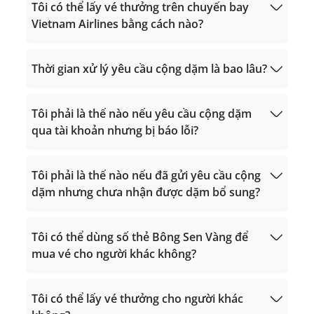
Gọi từ nước ngoài về Việt Nam: +84 24
Mua dặm
Tôi có thể lấy vé thưởng trên chuyến bay
38320320
Vietnam Airlines bằng cách nào?
Email:
vip.lotusmiles@vietnamairlines.com
(dành cho hội viên Triệu Dặm, Bạch
nâng hạng thẻ từ đối tác
Thời gian xử lý yêu cầu cộng dặm là bao lâu?
Kim, Vàng)
lotusmiles@vietnamairlines.com
(dành cho hội viên Titan, Bạc, Đăng ký)
Tôi phải là thế nào nếu yêu cầu cộng dặm
Phiên ngang hạng thẻ
qua tài khoản nhưng bị báo lỗi?
Yêu cầu lấy
thưởng hàng không
Yêu cầu lấy thưởng
Tôi phải là thế nào nếu đã gửi yêu cầu cộng
khác
dặm nhưng chưa nhận được dặm bổ sung?
vip.lotusmiles@vietnamairlines.com
(dành
cho hội viên Triệu Dặm, Bạch Kim, Vàng):
Tôi có thể dùng số thẻ Bông Sen Vàng để
trong vòng 2 ngày làm việc tính từ ngày
mua vé cho người khác không?
bay.
lotusmiles@vietnamairlines.com
(dành
Giờ hoạt động 24/7
Giờ hoạt động 24/7
cho hội viên Titan, Bạc, Đăng ký): trong
Gọi trong lãnh thổ Việt Nam: 1900 1800
Tôi có thể lấy vé thưởng cho người khác
Gọi trong lãnh thổ Việt Nam: 1900 1800
vòng 3 ngày làm việc tính từ ngày bay.
Gọi từ nước ngoài về Việt Nam: +84 24