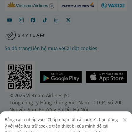
Sơ đồ trang
Liên hệ mua vé
Cài đặt cookies
© 2025 Vietnam Airlines JSC
Tổng công ty Hàng không Việt Nam - CTCP. Số 200
Nguyễn Sơn, Phường Bồ Đề, Hà Nội.
Điện thoại: (+84-24) 38272289. Fax: (+84-24)
Bằng cách nhấp vào "Chấp nhận tất cả cookie", bạn đồng
38722375
ý với việc lưu trữ cookie trên thiết bị của mình để cải
Giấy chứng nhận đăng ký doanh nghiệp, mã số