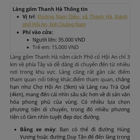
Làng gốm Thanh Hà
Thông tin
Vị trí
:
Đường Nam Diêu, xã Thanh Hà, thành
phố Hội An, tỉnh Quảng Nam
Phí vào cửa:
Người lớn: 35.000 VND
Trẻ em: 15.000 VND
Làng gốm Thanh Hà nằm cách Phố cổ Hội An chỉ 3
km về phía Tây và dễ dàng di chuyển đến từ nhiều
nơi trong khu vực. Làng cũng rất gần các điểm
tham quan nổi tiếng khác.điểm tham quan
, chẳng
hạn như Chợ Hội An (3km) và Làng rau Trà Quế
(4km), mang đến cái nhìn sâu sắc hơn về di sản văn
hóa phong phú của vùng. Có nhiều lựa chọn
phương tiện di chuyển, trong đó nhiều phương
tiện có tầm nhìn tuyệt đẹp dọc đường.
Bằng xe máy
: Bạn có thể đi đường Hùng
Vương hoặc đường Duy Tân để đến làng trong