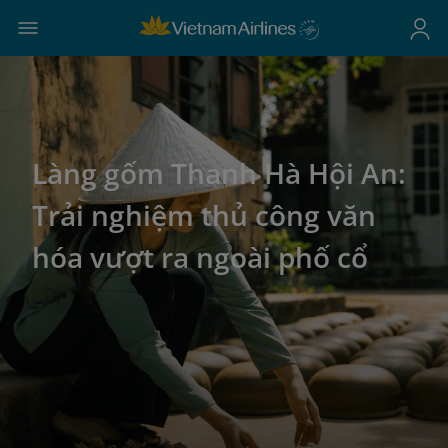
Làng gốm Thanh Hà Hội An:
Trải nghiệm thủ công văn
hóa vượt ra ngoài phố cổ