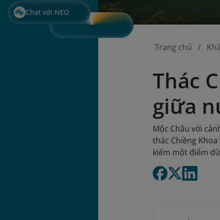
Chat với NEO
Trang chủ
Kh
Thác C
giữa n
Mộc Châu với cảnh
thác Chiềng Khoa 
kiếm một điểm dừn