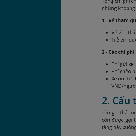
Tổng chi phí 
những khoảng 
1 - Vé tham q
Vé vào th
Trẻ em dướ
2 - Các chi phí
Phí gửi xe
Phí chèo b
Xe ôm từ đ
VND/người
2. Cấu 
Tên gọi thác n
còn được gọi 
tầng này xuống