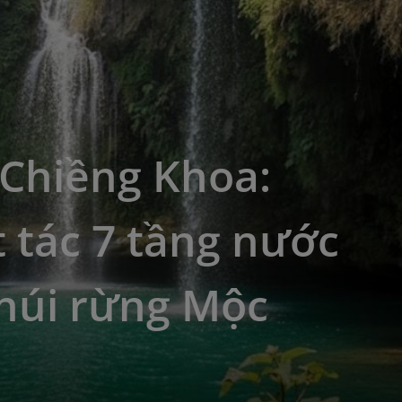
 Chiềng Khoa:
 tác 7 tầng nước
 núi rừng Mộc