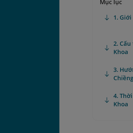
Mục lục
1. Giớ
2. Cấu
Khoa
3. Hướ
Chiền
4. Thờ
Khoa