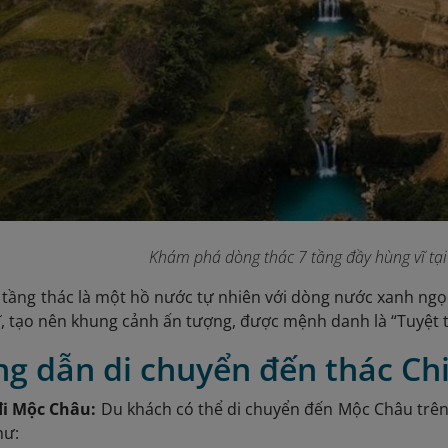
Khám phá dòng thác 7 tầng đầy hùng vĩ tại
tầng thác là một hồ nước tự nhiên với dòng nước xanh ngọc
ĩ, tạo nên khung cảnh ấn tượng, được mệnh danh là “Tuyệt 
ng dẫn di chuyển đến thác Ch
 đi Mộc Châu:
Du khách có thể di chuyển đến Mộc Châu tr
hư: