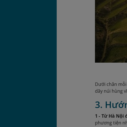
Dưới chân mỗi 
dãy núi hùng v
3. Hướ
1 - Từ Hà Nội
phương tiện n