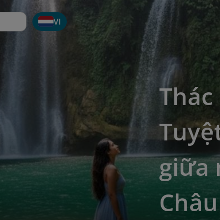
VI
Thác
Tuyệt
giữa
Châu