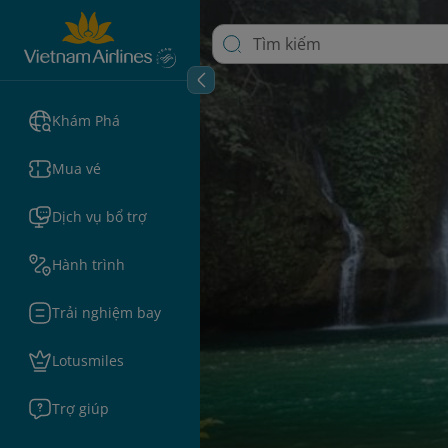
Khám Phá
Mua vé
Dịch vụ bổ trợ
Hành trình
Trải nghiệm bay
Lotusmiles
Trợ giúp