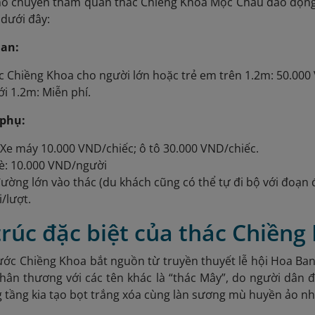
cho chuyến tham quan thác Chiềng Khoa Mộc Châu dao động
dưới đây:
uan:
ác Chiềng Khoa
cho người lớn hoặc trẻ em trên 1.2m: 50.000
i 1.2m: Miễn phí.
 phụ:
: Xe máy 10.000 VND/chiếc; ô tô 30.000 VND/chiếc.
è: 10.000 VND/người
ường lớn vào thác (du khách cũng có thể tự đi bộ với đoạn
/lượt.
trúc đặc biệt của thác Chiềng
ước Chiềng Khoa bắt nguồn từ truyền thuyết lễ hội Hoa Ba
thân thương với các tên khác là “thác Mây”, do người dân
 tầng kia tạo bọt trắng xóa cùng làn sương mù huyền ảo n