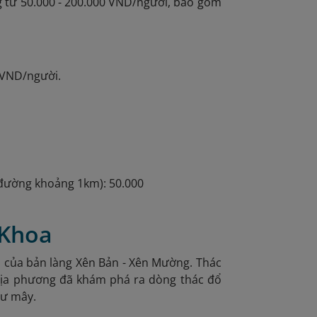
 từ 50.000 - 200.000 VND/người, bao gồm
 VND/người.
 đường khoảng 1km): 50.000
 Khoa
n của bản làng Xên Bản - Xên Mường. Thác
 địa phương đã khám phá ra dòng thác đổ
hư mây.