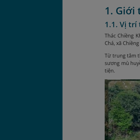
1. Giới
1.1. Vị tr
Thác Chiềng K
Chá, xã Chiềng
Từ trung tâm t
sương mù huyền
tiện.