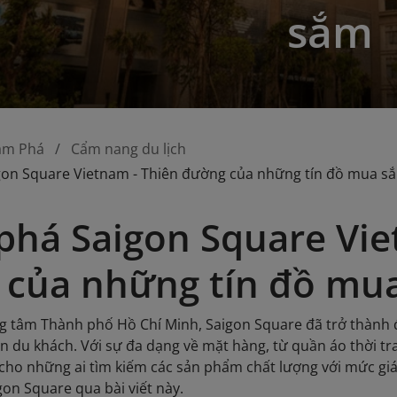
sắm
ám Phá
Cẩm nang du lịch
on Square Vietnam - Thiên đường của những tín đồ mua s
há Saigon Square Vie
 của những tín đồ mu
g tâm Thành phố Hồ Chí Minh, Saigon Square đã trở thành 
n du khách. Với sự đa dạng về mặt hàng, từ quần áo thời tr
 cho những ai tìm kiếm các sản phẩm chất lượng với mức giá
igon Square qua bài viết này.