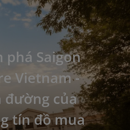
 phá Saigon
re Vietnam -
n đường của
g tín đồ mua