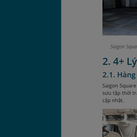
Saigon Squa
2. 4+ L
2.1. Hàng
Saigon Square 
sưu tập thời t
cập nhật.