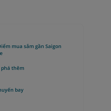
 Điểm mua sắm gần Saigon
e
 phá thêm
huyến bay