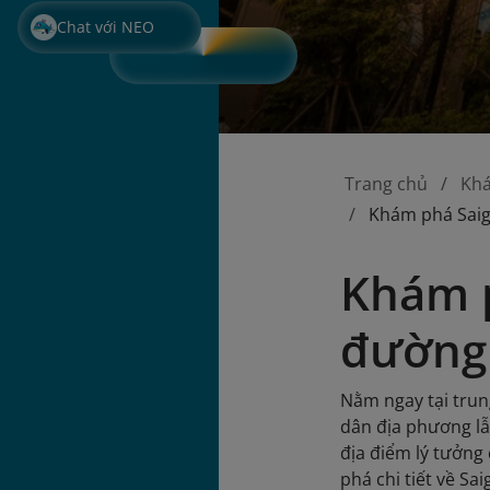
Chat với NEO
Trang chủ
Kh
Khám phá Saig
Khám p
đường
Nằm ngay tại trun
dân địa phương lẫ
địa điểm lý tưởng
phá chi tiết về Sa