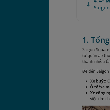
4. 4+ 
Saigon
1. Tổn
Saigon Square 
từ quần áo thờ
thành nhiều t
Để đến Saigon 
Xe buýt:
C
Ô tô/xe m
Xe công n
việc tìm ch