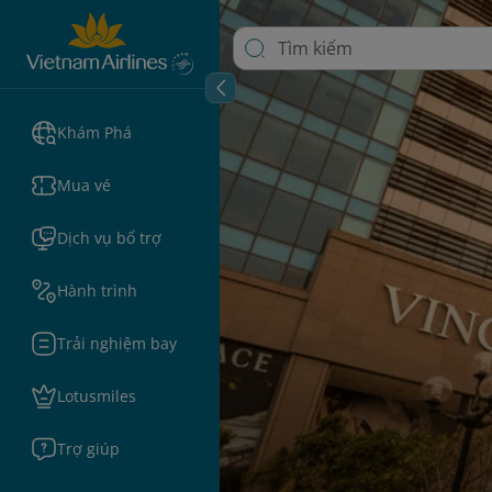
Khám Phá
Mua vé
Dịch vụ bổ trợ
Hành trình
Trải nghiệm bay
Lotusmiles
Trợ giúp