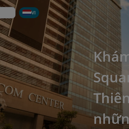
VI
Khám
Squa
Thiê
nhữn