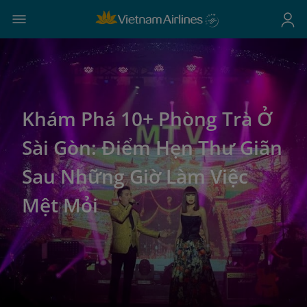
Khám Phá 10+ Phòng Trà Ở
Sài Gòn: Điểm Hẹn Thư Giãn
Sau Những Giờ Làm Việc
Mệt Mỏi