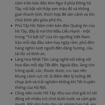
nằm trên bán đảo Kim Ngư ở phía Đông hồ
Tây, nổi bật với tháp sen màu đỏ và không
gian thanh tịnh, thích hợp để vãn cảnh và tìm
chút bình yên giữa phố thị.
Phủ Tây Hồ: Nằm trên bán đảo Quảng An của
hồ Tây, đây là nơi thờ Mẫu Liễu Hạnh - một
trong “Tứ bất tử” của tín ngưỡng Việt Nam.
Vào mỗi dịp đầu năm hay ngày rằm, phủ đón
hàng nghìn lượt người đến dâng hương, cầu
tài lộc và bình an.
Làng hoa Nhật Tân: Làng nghề nổi tiếng với
hoa đào mỗi dịp Tết đến. Ngoài đào, làng còn
trồng quất, cúc, thược dược, v.v. tạo nên
khung cảnh rực rỡ, là điểm đến lý tưởng để
chụp ảnh và trải nghiệm không khí Tết truyền
thống của Hà Nội.
Công viên nước Hồ Tây: Khu vui chơi giải trí sôi
động với nhiều trò chơi dưới nước và cảm giác
mạnh. Rất phù hợp cho các nhóm bạn trẻ, gia