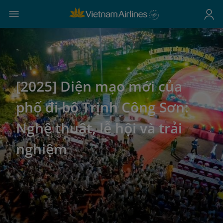
[2025] Diện mạo mới của
phố đi bộ Trịnh Công Sơn:
Nghệ thuật, lễ hội và trải
nghiệm