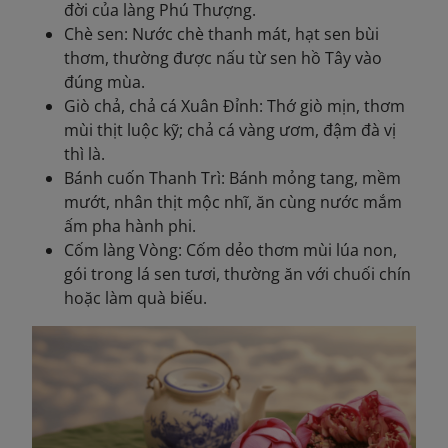
đời của làng Phú Thượng.
Chè sen: Nước chè thanh mát, hạt sen bùi
thơm, thường được nấu từ sen hồ Tây vào
đúng mùa.
Giò chả, chả cá Xuân Đỉnh: Thớ giò mịn, thơm
mùi thịt luộc kỹ; chả cá vàng ươm, đậm đà vị
thì là.
Bánh cuốn Thanh Trì: Bánh mỏng tang, mềm
mướt, nhân thịt mộc nhĩ, ăn cùng nước mắm
ấm pha hành phi.
Cốm làng Vòng: Cốm dẻo thơm mùi lúa non,
gói trong lá sen tươi, thường ăn với chuối chín
hoặc làm quà biếu.