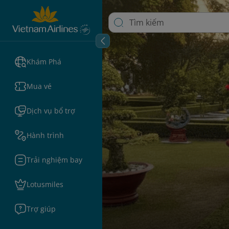
Khám Phá
Mua vé
Dịch vụ bổ trợ
Hành trình
Trải nghiệm bay
Lotusmiles
Trợ giúp