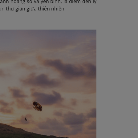
nh hoang sơ và yên bình, là điểm đến lý
n thư giãn giữa thiên nhiên.