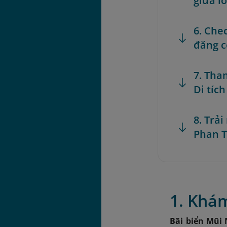
giữa l
6. Che
đăng c
7. Tha
Di tíc
8. Trả
Phan T
1. Khám
Bãi biển Mũi