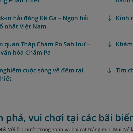
òng Phan Thiết
bánh 
ck-in hải đăng Kê Gà – Ngọn hải
Kinh 
ổ nhất Việt Nam
m quan Tháp Chàm Po Sah Inư –
Khám
h văn hóa Chăm Pa
i nghiệm cuộc sống về đêm tại
Tìm c
hiết
 phá, vui chơi tại các bãi biể
 Né:
Với làn nước trong xanh và bãi cát trắng mịn, Mũi Né 