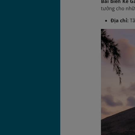
Bãi biển Kê G
tưởng cho nhữn
Địa chỉ:
Tâ