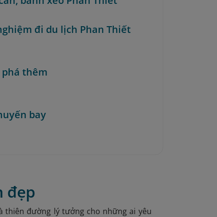
căn, bánh xèo Phan Thiết
nghiệm đi du lịch Phan Thiết
 phá thêm
huyến bay
n đẹp
là thiên đường lý tưởng cho những ai yêu