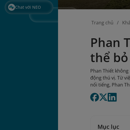
Chat với NEO
Trang chủ
Kh
Phan T
thể bỏ 
Phan Thiết không 
động thú vị. Từ v
nổi tiếng, Phan Th
Mục lục