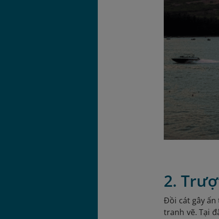
2. Trượ
Đồi cát gây ấn
tranh vẽ. Tại 