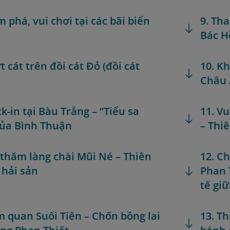
m phá, vui chơi tại các bãi biển
9. Th
Bác H
t cát trên đồi cát Đỏ (đồi cát
10. K
Châu 
k-in tại Bàu Trắng – “Tiểu sa
11. V
ủa Bình Thuận
– Thi
 thăm làng chài Mũi Né – Thiên
12. C
hải sản
Phan 
tế gi
m quan Suối Tiên – Chốn bồng lai
13. T