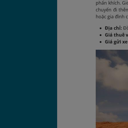
phấn khích. Gi
chuyến đi thê
hoặc gia đình 
Địa chỉ:
Đồ
Giá thuê 
Giá gửi x