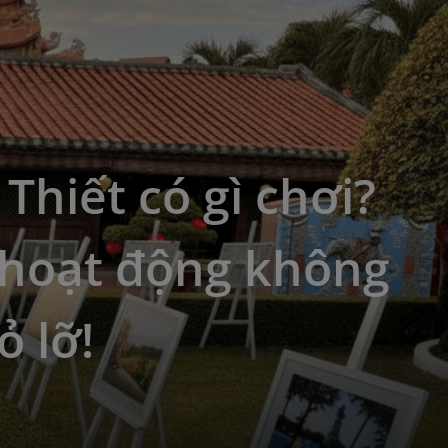
Thiết có gì chơi?
 hoạt động không
ỏ lỡ!