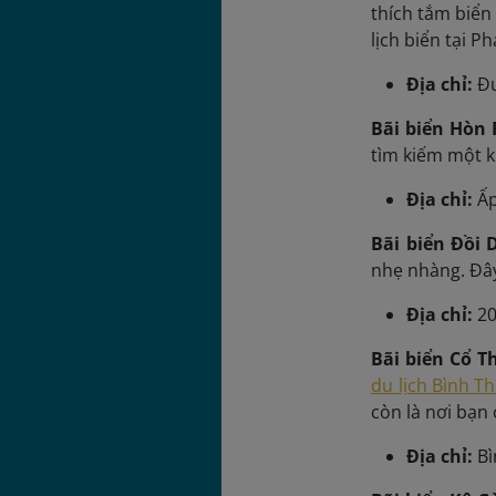
thích tắm biển
lịch biển tại Ph
Địa chỉ:
Đư
Bãi biển Hòn
tìm kiếm một k
Địa chỉ:
Ấp
Bãi biển Đồi
nhẹ nhàng. Đây
Địa chỉ:
20
Bãi biển Cổ T
du lịch Bình T
còn là nơi bạn
Địa chỉ:
Bì