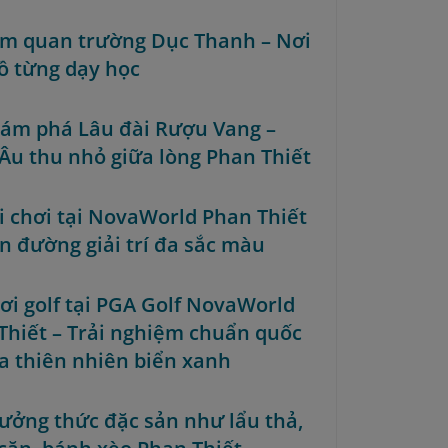
am quan trường Dục Thanh – Nơi
ồ từng dạy học
hám phá Lâu đài Rượu Vang –
Âu thu nhỏ giữa lòng Phan Thiết
ui chơi tại NovaWorld Phan Thiết
ên đường giải trí đa sắc màu
hơi golf tại PGA Golf NovaWorld
Thiết – Trải nghiệm chuẩn quốc
ữa thiên nhiên biển xanh
hưởng thức đặc sản như lẩu thả,