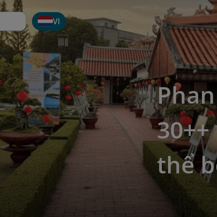
VI
Phan 
30++
thể b