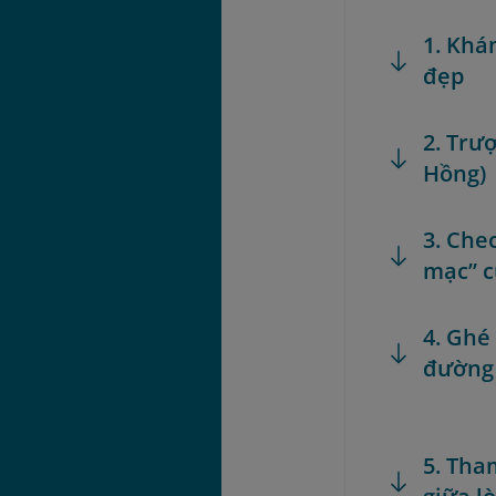
1. Khá
đẹp
2. Trượ
Hồng)
3. Chec
mạc” c
4. Ghé
đường 
5. Tha