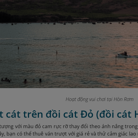
Hoạt động vui chơi tại Hòn Rơm
t cát trên đồi cát Đỏ (đồi cát
 tượng với màu đỏ cam rực rỡ thay đổi theo ánh nắng tron
đây, bạn có thể thuê ván trượt với giá rẻ và thử cảm giác la