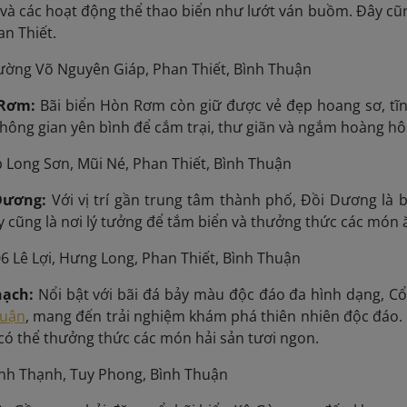
 và các hoạt động thể thao biển như lướt ván buồm. Đây cũ
an Thiết.
ờng Võ Nguyên Giáp, Phan Thiết, Bình Thuận
 Rơm:
Bãi biển Hòn Rơm còn giữ được vẻ đẹp hoang sơ, tĩn
hông gian yên bình để cắm trại, thư giãn và ngắm hoàng hô
 Long Sơn, Mũi Né, Phan Thiết, Bình Thuận
 Dương:
Với vị trí gần trung tâm thành phố, Đồi Dương là b
 cũng là nơi lý tưởng để tắm biển và thưởng thức các món 
6 Lê Lợi, Hưng Long, Phan Thiết, Bình Thuận
hạch:
Nổi bật với bãi đá bảy màu độc đáo đa hình dạng, C
huận
, ma
ng đến trải nghiệm khám phá thiên nhiên độc đáo. 
 có thể thưởng thức các món hải sản tươi ngon.
nh Thạnh, Tuy Phong, Bình Thuận