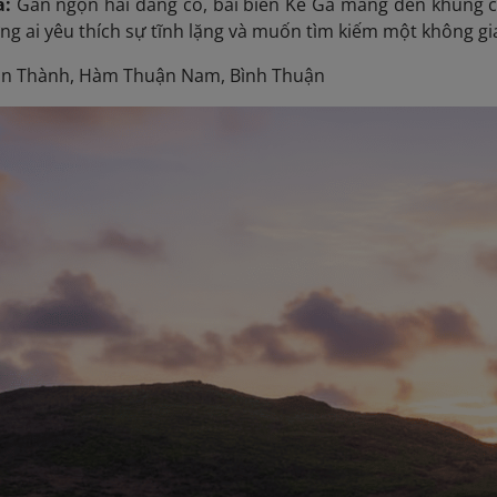
à:
Gần ngọn hải đăng cổ, bãi biển Kê Gà mang đến khung cả
g ai yêu thích sự tĩnh lặng và muốn tìm kiếm một không gia
n Thành, Hàm Thuận Nam, Bình Thuận