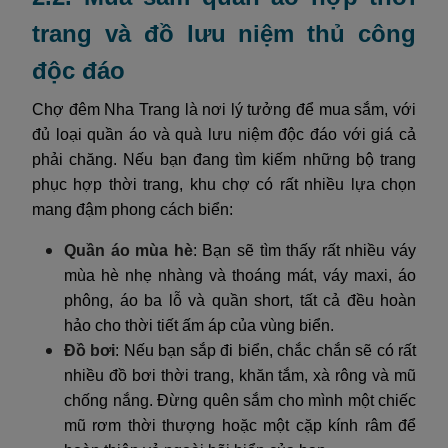
trang và đồ lưu niệm thủ công
độc đáo
Chợ đêm Nha Trang là nơi lý tưởng để mua sắm, với
đủ loại quần áo và quà lưu niệm độc đáo với giá cả
phải chăng. Nếu bạn đang tìm kiếm những bộ trang
phục hợp thời trang, khu chợ có rất nhiều lựa chọn
mang đậm phong cách biển:
Quần áo mùa hè
: Bạn sẽ tìm thấy rất nhiều váy
mùa hè nhẹ nhàng và thoáng mát, váy maxi, áo
phông, áo ba lỗ và quần short, tất cả đều hoàn
hảo cho thời tiết ấm áp của vùng biển.
Đồ bơi
: Nếu bạn sắp đi biển, chắc chắn sẽ có rất
nhiều đồ bơi thời trang, khăn tắm, xà rông và mũ
chống nắng. Đừng quên sắm cho mình một chiếc
mũ rơm thời thượng hoặc một cặp kính râm để