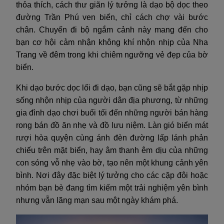
thỏa thích, cách thư giãn lý tưởng là dạo bộ dọc theo
đường Trần Phú ven biển, chỉ cách chợ vài bước
chân. Chuyến đi bộ ngắm cảnh này mang đến cho
bạn cơ hội cảm nhận không khí nhộn nhịp của Nha
Trang về đêm trong khi chiêm ngưỡng vẻ đẹp của bờ
biển.
Khi dạo bước dọc lối đi dạo, bạn cũng sẽ bắt gặp nhịp
sống nhộn nhịp của người dân địa phương, từ những
gia đình dạo chơi buổi tối đến những người bán hàng
rong bán đồ ăn nhẹ và đồ lưu niệm. Làn gió biển mát
rượi hòa quyện cùng ánh đèn đường lấp lánh phản
chiếu trên mặt biển, hay âm thanh êm dịu của những
con sóng vỗ nhẹ vào bờ, tạo nên một khung cảnh yên
bình. Nơi đây đặc biệt lý tưởng cho các cặp đôi hoặc
nhóm bạn bè đang tìm kiếm một trải nghiệm yên bình
nhưng vẫn lãng mạn sau một ngày khám phá.