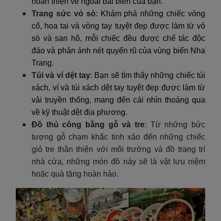
hoàn thiện vẻ ngoài bãi biển của bạn.
Trang sức vỏ sò
: Khám phá những chiếc vòng
cổ, hoa tai và vòng tay tuyệt đẹp được làm từ vỏ
sò và san hô, mỗi chiếc đều được chế tác độc
đáo và phản ánh nét quyến rũ của vùng biển Nha
Trang.
Túi và ví dệt tay
: Bạn sẽ tìm thấy những chiếc túi
xách, ví và túi xách dệt tay tuyệt đẹp được làm từ
vải truyền thống, mang đến cái nhìn thoáng qua
về kỹ thuật dệt địa phương.
Đồ thủ công bằng gỗ và tre
: Từ những bức
tượng gỗ chạm khắc tinh xảo đến những chiếc
giỏ tre thân thiện với môi trường và đồ trang trí
nhà cửa, những món đồ này sẽ là vật lưu niệm
hoặc quà tặng hoàn hảo.