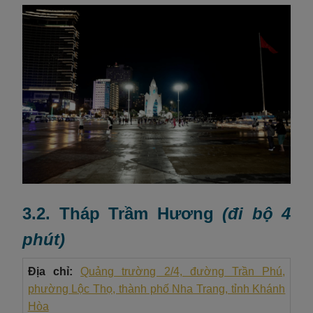
3.2. Tháp Trầm Hương
(đi bộ 4
phút)
Địa chỉ:
Quảng trường 2/4, đường Trần Phú,
phường Lộc Thọ, thành phố Nha Trang, tỉnh Khánh
Hòa