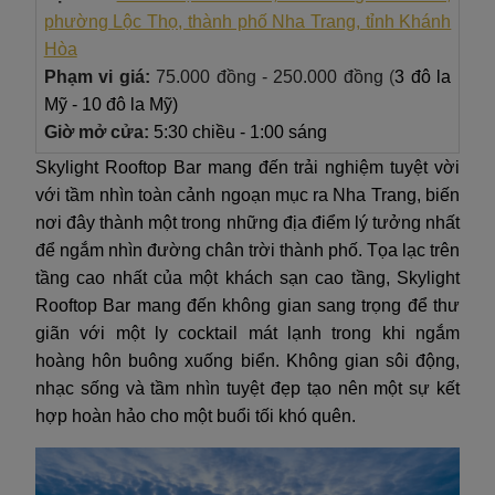
phường Lộc Thọ, thành phố Nha Trang, tỉnh Khánh
Hòa
Phạm vi giá:
75.000 đồng - 250.000 đồng
(
3 đô la
Mỹ - 10 đô la Mỹ)
Giờ mở cửa:
5:30 chiều - 1:00 sáng
Skylight Rooftop Bar mang đến trải nghiệm tuyệt vời
với tầm nhìn toàn cảnh ngoạn mục ra Nha Trang, biến
nơi đây thành một trong những địa điểm lý tưởng nhất
để ngắm nhìn đường chân trời thành phố. Tọa lạc trên
tầng cao nhất của một khách sạn cao tầng, Skylight
Rooftop Bar mang đến không gian sang trọng để thư
giãn với một ly cocktail mát lạnh trong khi ngắm
hoàng hôn buông xuống biển. Không gian sôi động,
nhạc sống và tầm nhìn tuyệt đẹp tạo nên một sự kết
hợp hoàn hảo cho một buổi tối khó quên.