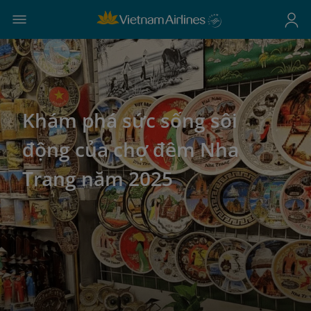
Khám phá sức sống sôi
động của chợ đêm Nha
Trang năm 2025