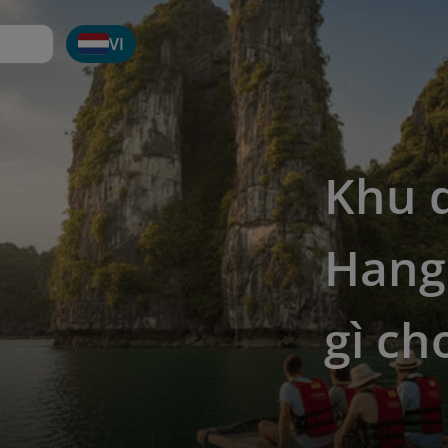
VI
Khu d
Hang
gì ch