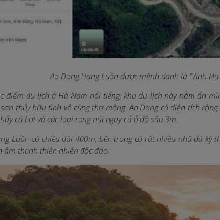
Ao Dong Hang Luồn được mệnh danh là "Vịnh Hạ 
ác điểm du lịch ở Hà Nam
nổi tiếng, khu du lịch này nằm ẩn mìn
sơn thủy hữu tình vô cùng thơ mộng. Ao Dong có diện tích rộn
thấy cá bơi và các loại rong núi
ngay cả ở độ sâu 3m.
ang Luồn có chiều dài 400m, bên trong có rất nhiều nhũ đá kỳ t
ên âm thanh thiên nhiên độc đáo.