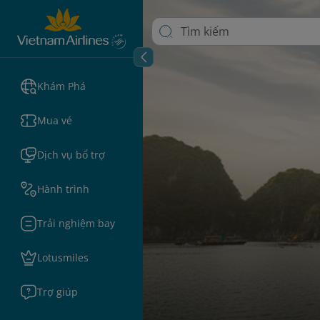
Khám Phá
Mua vé
Dịch vụ bổ trợ
Hành trình
Trải nghiệm bay
Lotusmiles
Trợ giúp