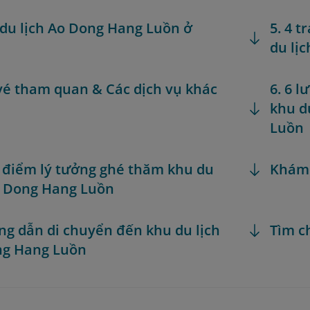
 du lịch Ao Dong Hang Luồn ở
5. 4 
du lị
 vé tham quan & Các dịch vụ khác
6. 6 l
khu d
Luồn
i điểm lý tưởng ghé thăm khu du
Khám
o Dong Hang Luồn
ng dẫn di chuyển đến khu du lịch
Tìm c
ng Hang Luồn