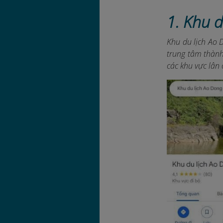
1. Khu 
Khu du lịch Ao 
trung tâm thành
các khu vực lân 