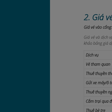
2. Giá 
Giá vé vào cổng
Giá vé và dịch 
khảo bảng giá dị
Dịch vụ
Vé tham quan
Thuê thuyền t
Gửi xe máy/ô t
Thuê thuyền n
Cắm trại qua 
Thuê bè tre