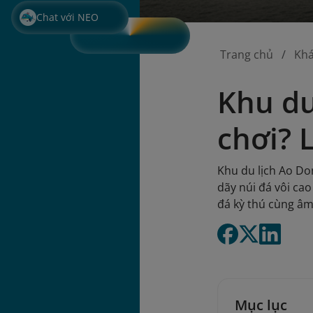
Chat với NEO
Trang chủ
Kh
Khu du
chơi? 
Khu du lịch Ao Do
dãy núi đá vôi c
đá kỳ thú cùng âm
Mục lục