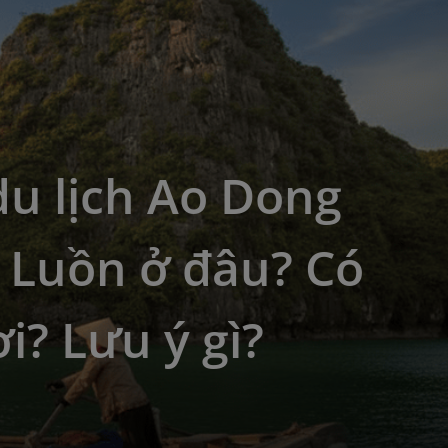
u lịch Ao Dong
 Luồn ở đâu? Có
ơi? Lưu ý gì?