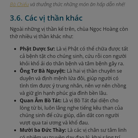
Bà Chiểu
và thưởng thức những món ăn hấp dẫn nhé!
3.6. Các vị thần khác
Ngoài những vị thần kể trên, chùa Ngọc Hoàng còn
thờ nhiều vị thần khác như:
Phật Dược Sư:
Là vị Phật có thể chữa được tất
cả bệnh tật cho chúng sinh, cứu rỗi con người
khỏi khổ ải do thân bệnh và tâm bệnh gây ra.
Ông Tơ Bà Nguyệt:
Là hai vị thần chuyên se
duyên và định mệnh lứa đôi, giúp người có
tình tìm được ý trung nhân, nên vợ nên chồng
và giữ gìn hạnh phúc gia đình bền lâu.
Quan Âm Bồ Tát:
Là vị Bồ Tát đại diện cho
lòng từ bi, luôn lắng nghe tiếng kêu than của
chúng sinh để cứu giúp, dẫn dắt con người
vượt qua tai ương và khổ đau.
Mười ba Đức Thầy:
Là các vị chân sư tâm linh
có nhiệm vụ truyền dạy đạo lý, khai sáng trí