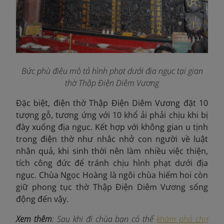
Bức phù điêu mô tả hình phạt dưới địa ngục
t
ại gian
thờ Thập Điện Diêm Vương
Đặc biệt, điện thờ Thập Điện Diêm Vương đặt 10
tượng gỗ, tương ứng với 10 khổ ải phải chịu khi bị
đày xuống địa ngục. Kết hợp với không gian u tịnh
trong điện thờ như nhắc nhở con người về luật
nhân quả, khi sinh thời
nên làm nhiều việc thiện,
tích công đức để tránh chịu hình phạt dưới địa
ngục. Chùa Ngọc Hoàng là ngôi chùa hiếm hoi còn
giữ phong tục thờ Thập Điện Diêm Vương sống
động đến vậy.
Xem thêm
: Sau khi đi chùa bạn có thể
khám phá chợ