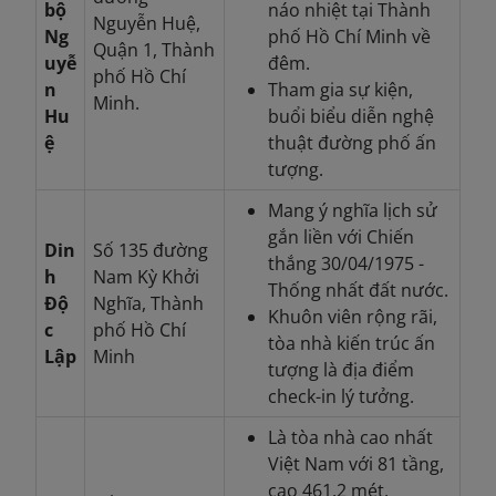
bộ
náo nhiệt tại Thành
Nguyễn Huệ,
Ng
phố Hồ Chí Minh về
Quận 1, Thành
uyễ
đêm.
phố Hồ Chí
n
Tham gia sự kiện,
Minh.
Hu
buổi biểu diễn nghệ
ệ
thuật đường phố ấn
tượng.
Mang ý nghĩa lịch sử
gắn liền với Chiến
Din
Số 135 đường
thắng 30/04/1975 -
h
Nam Kỳ Khởi
Thống nhất đất nước.
Độ
Nghĩa, Thành
Khuôn viên rộng rãi,
c
phố Hồ Chí
tòa nhà kiến trúc ấn
Lập
Minh
tượng là địa điểm
check-in lý tưởng.
Là tòa nhà cao nhất
Việt Nam với 81 tầng,
cao 461,2 mét.