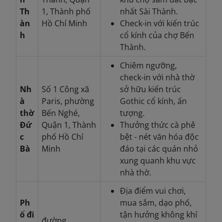
Th
1, Thành phố
nhất Sài Thành.
àn
Hồ Chí Minh
Check-in với kiến trúc
h
cổ kính của chợ Bến
Thành.
Chiêm ngưỡng,
check-in với nhà thờ
Nh
Số 1 Công xã
sở hữu kiến trúc
à
Paris, phường
Gothic cổ kính, ấn
thờ
Bến Nghé,
tượng.
Đứ
Quận 1, Thành
Thưởng thức cà phê
c
phố Hồ Chí
bệt - nét văn hóa độc
Bà
Minh
đáo tại các quán nhỏ
xung quanh khu vực
nhà thờ.
Địa điểm vui chơi,
Ph
mua sắm, dạo phố,
ố đi
tận hưởng không khí
đường