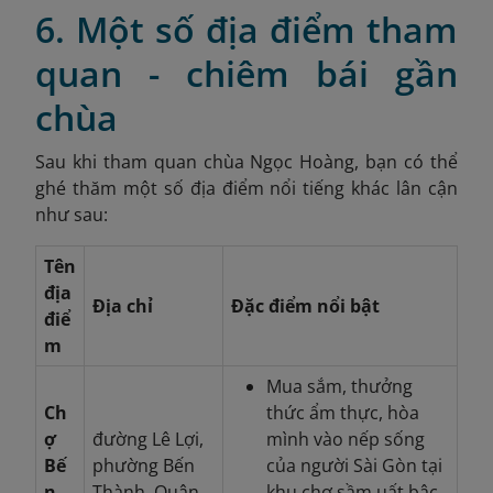
6. Một số địa điểm tham
quan - chiêm bái gần
chùa
Sau khi tham quan chùa Ngọc Hoàng, bạn có thể
ghé thăm một số địa điểm nổi tiếng khác lân cận
như sau:
Tên
địa
Địa chỉ
Đặc điểm nổi bật
điể
m
Mua sắm, thưởng
Ch
thức ẩm thực, hòa
ợ
đường Lê Lợi,
mình vào nếp sống
Bế
phường Bến
của người Sài Gòn tại
n
Thành, Quận
khu chợ sầm uất bậc