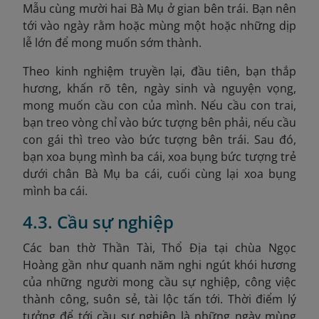
Mẫu cùng mười hai Bà Mụ ở gian bên trái. Bạn nên
tới vào ngày rằm hoặc mùng một hoặc những dịp
lễ lớn để mong muốn sớm thành.
Theo kinh nghiệm truyền lại, đ
ầu tiên, bạn thắp
hương, khấn rõ tên, ngày sinh và nguyện vọng,
mong muốn cầu con của mình. Nếu cầu con trai,
bạn treo vòng chỉ vào bức tượng bên phải, nếu cầu
con gái thì treo vào bức tượng bên trái. Sau đó,
bạn xoa bụng mình ba cái, xoa bụng bức tượng trẻ
dưới chân Bà Mụ ba cái, cuối cùng lại xoa bụng
mình ba cái.
4.3. Cầu sự nghiệp
Các ban thờ Thần Tài, Thổ Địa tại chùa Ngọc
Hoàng gần như quanh năm nghi ngút khói hương
của những người mong cầu sự nghiệp, công việc
thành công, suôn sẻ, tài lộc tấn tới. Thời điểm lý
tưởng để tới cầu sự nghiệp là những ngày mùng