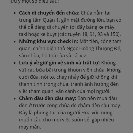
lưu ý một số điều sau:
Cách di chuyển đến chùa:
Chùa nằm tại
trung tâm Quận 1, gần mặt đường lớn, bạn có
thể dễ dàng di chuyển tới đây bằng xe máy,
taxi hoặc xe buýt (các tuyến 18, 91, 93 và 150).
Những khu vực check in:
Mặt tiền, cổng tam
quan, chính điện thờ Ngọc Hoàng Thượng Đế,
sân chùa, hồ thả rùa và cá, v.v.
Lưu ý về giữ gìn vệ sinh và trật tự:
Không
vứt rác bừa bãi trong khuôn viên chùa, không
cười đùa, nói to, chạy nhảy để giữ không khí
thanh tịnh trong chùa, tránh ảnh hưởng đến
việc tham quan, vãn cảnh của mọi người.
Châm dầu đèn cầu may:
Bạn nên mua dầu
đèn ở trước cổng chùa để châm đèn cầu may.
Đây là phong tục của người Hoa với mong
muốn cầu cho mọi việc suôn sẻ, gặp nhiều
may mắn.