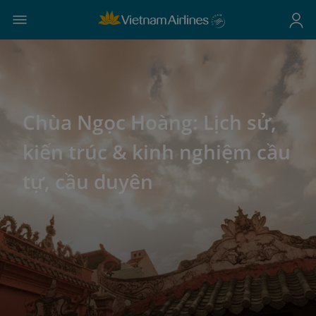
Chùa Ngọc Hoàng: Lịch sử,
kiến trúc & kinh nghiệm cầu
tự, cầu duyên