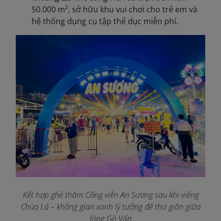
50.000 m², sở hữu khu vui chơi cho trẻ em và
hệ thống dụng cụ tập thể dục miễn phí.
Kết hợp ghé thăm Công viên An Sương sau khi viếng
Chùa Lá – không gian xanh lý tưởng để thư giãn giữa
lòng Gò Vấp