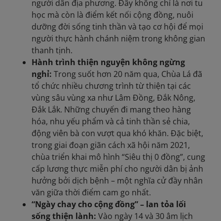
người dân địa phương. Đây không chỉ là nơi tu
học mà còn là điểm kết nối cộng đồng, nuôi
dưỡng đời sống tinh thần và tạo cơ hội để mọi
người thực hành chánh niệm trong không gian
thanh tịnh.
Hành trình thiện nguyện không ngừng
nghỉ:
Trong suốt hơn 20 năm qua, Chùa Lá đã
tổ chức nhiều chương trình từ thiện tại các
vùng sâu vùng xa như Lâm Đồng, Đắk Nông,
Đắk Lắk. Những chuyến đi mang theo hàng
hóa, nhu yếu phẩm và cả tinh thần sẻ chia,
động viên bà con vượt qua khó khăn. Đặc biệt,
trong giai đoạn giãn cách xã hội năm 2021,
chùa triển khai mô hình “Siêu thị 0 đồng”, cung
cấp lương thực miễn phí cho người dân bị ảnh
hưởng bởi dịch bệnh – một nghĩa cử đầy nhân
văn giữa thời điểm cam go nhất.
“Ngày chay cho cộng đồng” – lan tỏa lối
sống thiện lành:
Vào ngày 14 và 30 âm lịch