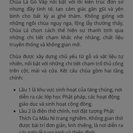
Chùa Lá Gò Vấp nổi bật với lối kiến trúc đơn sơ
nhưng đầy tinh tế, tạo cảm giác gần gũi và yên
bình cho bất kỳ ai ghé thăm. Không giống với
những ngôi chùa nguy nga, lộng lẫy thường thấy,
Chùa Lá chọn cách thể hiện sự thanh tịnh qua
những chi tiết chạm khắc nhẹ nhàng, chất liệu
truyền thống và không gian mở.
Chùa được xây dựng chủ yếu từ gỗ và vật liệu tự
nhiên, nổi bật với những chi tiết chạm trổ thủ công
trên cột, mái và cửa. Kết cấu chùa gồm hai tầng
chính:
Lầu 1 là khu vực sinh hoạt của tăng chúng, nơi
diễn ra các lớp học Phật pháp, các hoạt động
giáo dục và sinh hoạt cộng đồng.
Lầu 2 là điện thờ chính, nơi đặt tượng Phật
Thích Ca Mâu Ni trang nghiêm. Không gian thờ
được bài trí đơn giản, linh thiêng, là nơi diễn ra
các nghi lễ tụng kinh và thiền định.