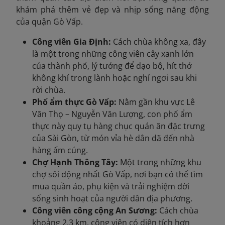
khám phá thêm vẻ đẹp và nhịp sống năng động
của quận Gò Vấp.
Công viên Gia Định:
Cách chùa không xa, đây
là một trong những công viên cây xanh lớn
của thành phố, lý tưởng để dạo bộ, hít thở
không khí trong lành hoặc nghỉ ngơi sau khi
rời chùa.
Phố ẩm thực Gò Vấp:
Nằm gần khu vực Lê
Văn Thọ – Nguyễn Văn Lượng, con phố ẩm
thực này quy tụ hàng chục quán ăn đặc trưng
của Sài Gòn, từ món vỉa hè dân dã đến nhà
hàng ấm cúng.
Chợ Hạnh Thông Tây:
Một trong những khu
chợ sôi động nhất Gò Vấp, nơi bạn có thể tìm
mua quần áo, phụ kiện và trải nghiệm đời
sống sinh hoạt của người dân địa phương.
Công viên công cộng An Sương:
Cách chùa
khoảng 2,3 km, công viên có diện tích hơn