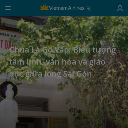
Chùa Lá Gò Vấp: Biểu tượng
tâm linh, văn hóa và giáo
dục giữa lòng Sài Gòn