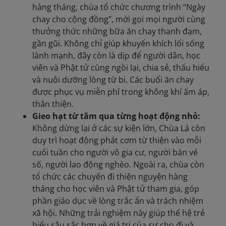
hàng tháng, chùa tổ chức chương trình “Ngày
chay cho cộng đồng”, mời gọi mọi người cùng
thưởng thức những bữa ăn chay thanh đạm,
gần gũi. Không chỉ giúp khuyến khích lối sống
lành mạnh, đây còn là dịp để người dân, học
viên và Phật tử cùng ngồi lại, chia sẻ, thấu hiểu
và nuôi dưỡng lòng từ bi. Các buổi ăn chay
được phục vụ miễn phí trong không khí ấm áp,
thân thiện.
Gieo hạt từ tâm qua từng hoạt động nhỏ:
Không dừng lại ở các sự kiện lớn, Chùa Lá còn
duy trì hoạt động phát cơm từ thiện vào mỗi
cuối tuần cho người vô gia cư, người bán vé
số, người lao động nghèo. Ngoài ra, chùa còn
tổ chức các chuyến đi thiện nguyện hàng
tháng cho học viên và Phật tử tham gia, góp
phần giáo dục về lòng trắc ẩn và trách nhiệm
xã hội. Những trải nghiệm này giúp thế hệ trẻ
hiểu sâu sắc hơn về giá trị của sự cho đi và