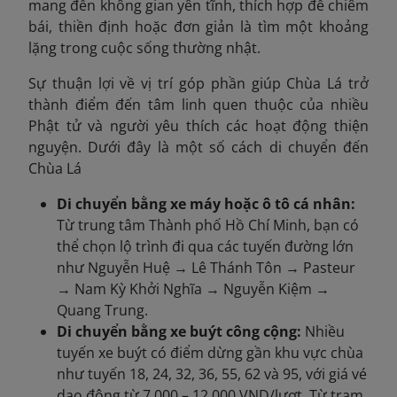
mang đến không gian yên tĩnh, thích hợp để chiêm
bái, thiền định hoặc đơn giản là tìm một khoảng
lặng trong cuộc sống thường nhật.
Sự thuận lợi về vị trí góp phần giúp Chùa Lá trở
thành điểm đến tâm linh quen thuộc của nhiều
Phật tử và người yêu thích các hoạt động thiện
nguyện. Dưới đây là một số cách di chuyển đến
Chùa Lá
Di chuyển bằng xe máy hoặc ô tô cá nhân:
Từ trung tâm Thành phố Hồ Chí Minh, bạn có
thể chọn lộ trình đi qua các tuyến đường lớn
như Nguyễn Huệ → Lê Thánh Tôn → Pasteur
→ Nam Kỳ Khởi Nghĩa → Nguyễn Kiệm →
Quang Trung.
Di chuyển bằng xe buýt công cộng:
Nhiều
tuyến xe buýt có điểm dừng gần khu vực chùa
như tuyến 18, 24, 32, 36, 55, 62 và 95, với giá vé
dao động từ 7.000 – 12.000 VND/lượt. Từ trạm