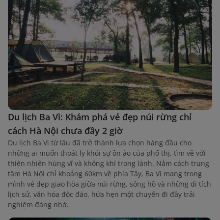
Du lịch Ba Vì: Khám phá vẻ đẹp núi rừng chỉ
cách Hà Nội chưa đầy 2 giờ
Du lịch Ba Vì từ lâu đã trở thành lựa chọn hàng đầu cho
những ai muốn thoát ly khỏi sự ồn ào của phố thị, tìm về với
thiên nhiên hùng vĩ và không khí trong lành. Nằm cách trung
tâm Hà Nội chỉ khoảng 60km về phía Tây, Ba Vì mang trong
mình vẻ đẹp giao hòa giữa núi rừng, sông hồ và những di tích
lịch sử, văn hóa độc đáo, hứa hẹn một chuyến đi đầy trải
nghiệm đáng nhớ.