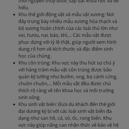
thời nguyên thủy được sắp đặt khoa học và dễ
hiểu.
Khu thế giới động vật và mẫu vật xương: Nơi
đây trưng bày nhiều mẫu xương hóa thạch và
bộ xương hoàn chỉnh của các loài thú lớn như
voi, hươu, nai, báo, khỉ,... Các mẫu vật được
phục dựng với tỷ lệ thật, giúp người xem hình
dung rõ hơn về kích thước và đặc điểm sinh
học của chúng.
Khu côn trùng: Khu vực này thu hút sự chú ý
với hàng trăm mẫu vật côn trùng được bảo
quản kỹ lưỡng như bướm, ong, bọ cánh cứng,
chuồn chuồn,… Mỗi mẫu vật đều được chú
thích rõ ràng về tên khoa học và môi trường
sinh sống.
Khu sinh vật biển: Đưa du khách đến thế giới
đại dương kỳ bí với các loài sinh vật biển đa
dạng như san hô, cá, sò, ốc, rong biển. Khu
vực này giúp nâng cao nhận thức về bảo vệ hệ