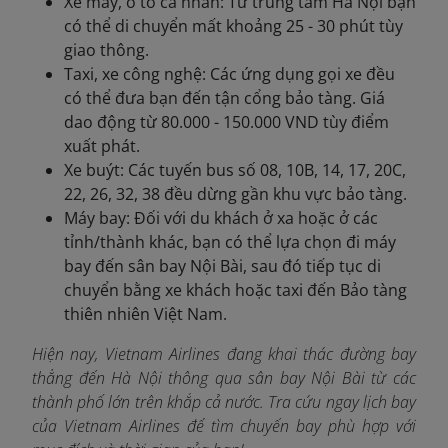
Xe máy, ô tô cá nhân: Từ trung tâm Hà Nội bạn
có thể di chuyển mất khoảng 25 - 30 phút tùy
giao thông.
Taxi, xe công nghệ: Các ứng dụng gọi xe đều
có thể đưa bạn đến tận cổng bảo tàng. Giá
dao động từ 80.000 - 150.000 VND tùy điểm
xuất phát.
Xe buýt: Các tuyến bus số 08, 10B, 14, 17, 20C,
22, 26, 32, 38 đều dừng gần khu vực bảo tàng.
Máy bay: Đối với du khách ở xa hoặc ở các
tỉnh/thành khác, bạn có thể lựa chọn đi máy
bay đến sân bay Nội Bài, sau đó tiếp tục di
chuyển bằng xe khách hoặc taxi đến Bảo tàng
thiên nhiên Việt Nam.
Hiện nay, Vietnam Airlines đang khai thác đường bay
thẳng đến Hà Nội thông qua sân bay Nội Bài từ các
thành phố lớn trên khắp cả nước. Tra cứu ngay
lịch bay
của Vietnam Airlines để tìm chuyến bay phù hợp với