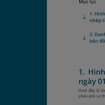
Mục lục
1. Hìn
nhập t
2. Dan
bản đồ
1. Hìn
ngày 0
Dưới đây là h
phản ánh sự th