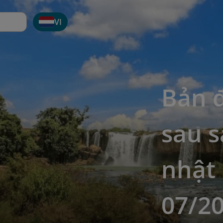
VI
Bản 
sau 
nhật
07/20