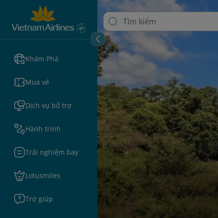
Khám Phá
Mua vé
Dịch vụ bổ trợ
Hành trình
Trải nghiệm bay
Lotusmiles
Trợ giúp