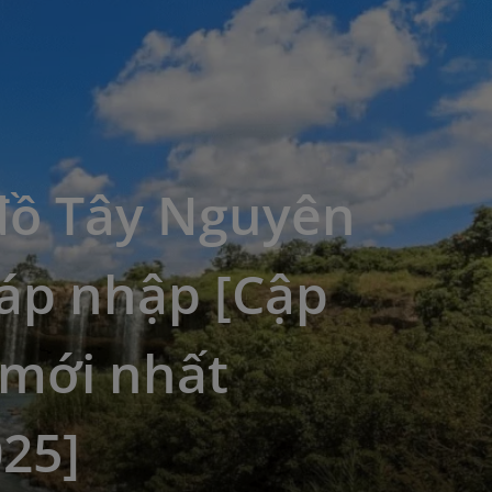
đồ Tây Nguyên
sáp nhập [Cập
 mới nhất
25]