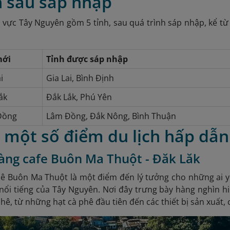
 sau sáp nhập
 vực Tây Nguyên gồm 5 tỉnh, sau quá trình sáp nhập, kể từ
mới
Tỉnh được sáp nhập
i
Gia Lai, Bình Định
ắk
Đắk Lắk, Phú Yên
Đồng
Lâm Đồng, Đắk Nông, Bình Thuận
ý một số điểm du lịch hấp dẫ
tàng cafe Buôn Ma Thuột - Đăk Lăk
ê Buôn Ma Thuột là một điểm đến lý tưởng cho những ai yêu
nổi tiếng của Tây Nguyên. Nơi đây trưng bày hàng nghìn hi
hê, từ những hạt cà phê đầu tiên đến các thiết bị sản xuất,