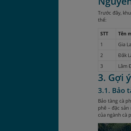
Nguyên
Trước đây, khu
thể:
STT
Tên 
1
Gia La
2
Đắk L
3
Lâm 
3. Gợi 
3.1. Bảo 
Bảo tàng cà ph
phê – đặc sản 
của ngành cà p