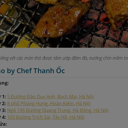
tiếng với các món thịt được tẩm ướp đậm đà, nướng chín mềm tr
ao by Chef Thanh Ốc
ung:
ở 1:
5 Đường Đào Duy Anh, Bạch Mai, Hà Nội
ở 2:
8 phố Phùng Hưng, Hoàn Kiếm, Hà Nội
 3:
Ngõ 195 Đường Quang Trung, Hà Đông, Hà Nội
 4:
103 Đường Trích Sài, Tây Hồ, Hà Nội
ửa: