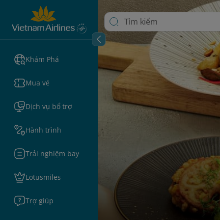
Khám Phá
Mua vé
Dịch vụ bổ trợ
Hành trình
Trải nghiệm bay
Lotusmiles
Trợ giúp