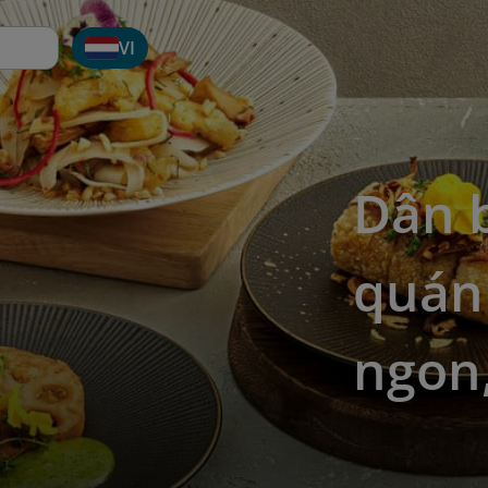
VI
Dân b
quán 
ngon,