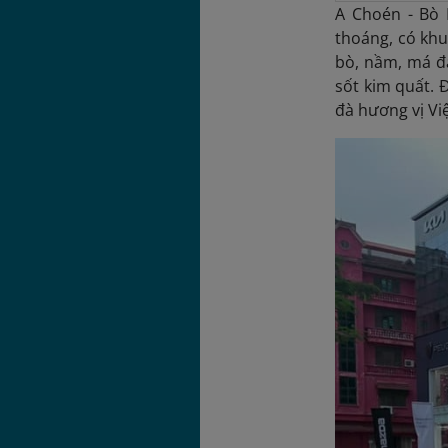
A Choén - Bò 
thoáng, có khu
bò, nầm, má đ
sốt kim quất.
đà hương vị Việ