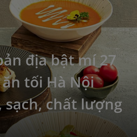
ản địa bật mí 27
ăn tối Hà Nội
 sạch, chất lượng