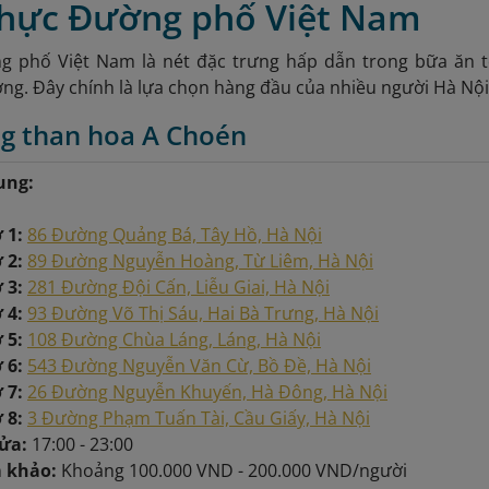
thực Đường phố Việt Nam
 phố Việt Nam là nét đặc trưng hấp dẫn trong bữa ăn t
ng. Đây chính là lựa chọn hàng đầu của nhiều người Hà Nội m
ng than hoa A Choén
ung:
ở 1:
86 Đường Quảng Bá, Tây Hồ, Hà Nội
ở 2:
89 Đường Nguyễn Hoàng, Từ Liêm, Hà Nội
 3:
281 Đường Đội Cấn, Liễu Giai, Hà Nội
 4:
93 Đường Võ Thị Sáu, Hai Bà Trưng, Hà Nội
 5:
108 Đường Chùa Láng, Láng, Hà Nội
 6:
543 Đường Nguyễn Văn Cừ, Bồ Đề, Hà Nội
ở 7:
26 Đường Nguyễn Khuyến, Hà Đông, Hà Nội
ở 8:
3 Đường Phạm Tuấn Tài, Cầu Giấy, Hà Nội
cửa:
17:00 - 23:00
m khảo:
Khoảng
100.000 VND - 200.000 VND/người