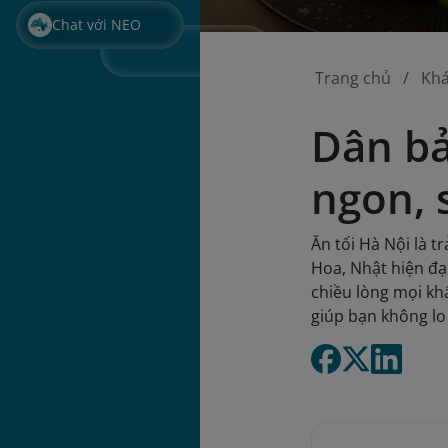
Chat với NEO
Trang chủ
Kh
Dân bả
ngon, 
Ăn tối Hà Nội là 
Hoa, Nhật hiện đạ
chiều lòng mọi khẩ
giúp bạn không lo