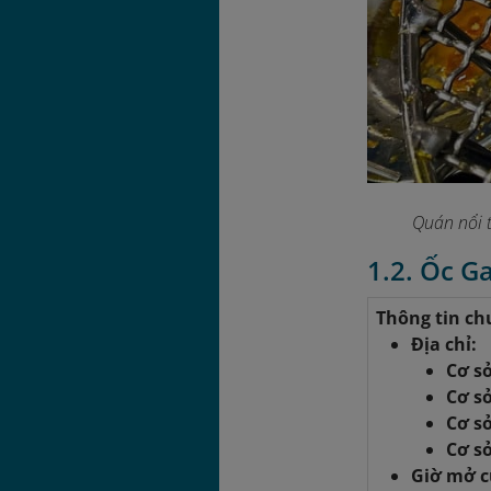
Quán nổi 
1.2. Ốc G
Thông tin ch
Địa chỉ:
Cơ s
Cơ s
Cơ sở
Cơ sở
Giờ mở c