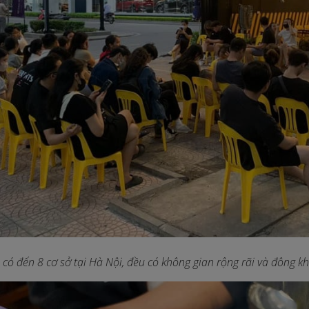
có đến 8 cơ sở tại Hà Nội, đều có không gian rộng rãi và đông k