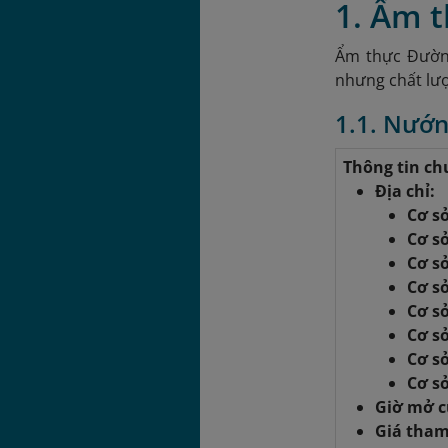
1. Ẩm 
Ẩm thực Đường
nhưng chất lượ
1.1. Nướ
Thông tin ch
Địa chỉ:
Cơ s
Cơ s
Cơ sở
Cơ sở
Cơ sở
Cơ sở
Cơ s
Cơ s
Giờ mở 
Giá tha