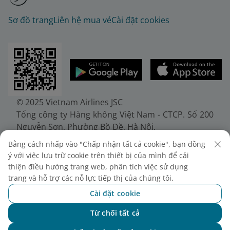
Sơ đồ trang
Liên hệ mua vé
Cài đặt cookies
© 2025 Vietnam Airlines JSC
Tổng công ty Hàng không Việt Nam - CTCP. Số 200
Nguyễn Sơn, Phường Bồ Đề, Hà Nội.
Điện thoại: (+84-24) 38272289. Fax: (+84-24)
Bằng cách nhấp vào "Chấp nhận tất cả cookie", bạn đồng
38722375
ý với việc lưu trữ cookie trên thiết bị của mình để cải
Giấy chứng nhận đăng ký doanh nghiệp, mã số
thiện điều hướng trang web, phân tích việc sử dụng
doanh nghiệp 0100107518, đăng ký lần đầu ngày
trang và hỗ trợ các nỗ lực tiếp thị của chúng tôi.
30/6/2010, đăng ký thay đổi lần thứ 10 ngày
Cài đặt cookie
24/7/2025, cấp bởi Sở Tài chính Thành phố Hà Nội.
Từ chối tất cả
Chat với NEO