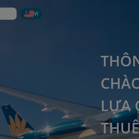
VI
THÔN
CHÀO
LỰA 
THUÊ