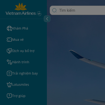
Khám Phá
Mua vé
Dịch vụ bổ trợ
Hành trình
Trải nghiệm bay
Lotusmiles
Trợ giúp