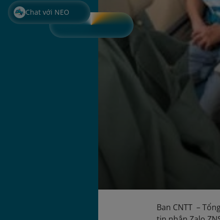
Chat với NEO
Ban CNTT – Tổng
tin nhắn Zalo ZN