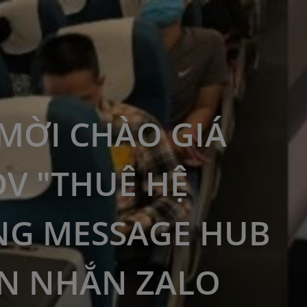
MỜI CHÀO GIÁ
DV "THUÊ HỆ
G MESSAGE HUB
IN NHẮN ZALO