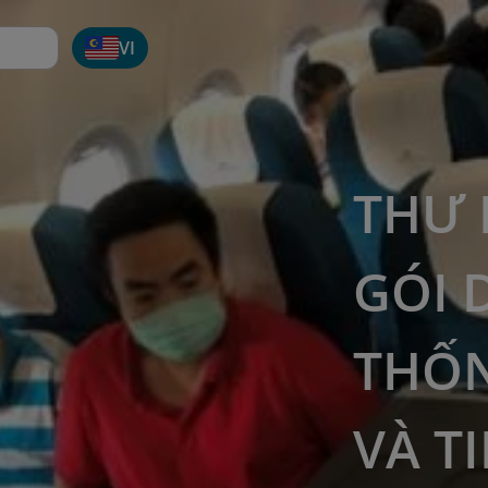
VI
THƯ 
GÓI 
THỐN
VÀ T