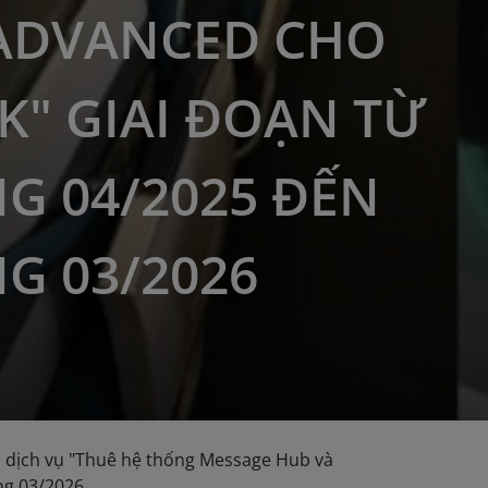
ADVANCED CHO
K" GIAI ĐOẠN TỪ
G 04/2025 ĐẾN
G 03/2026
 dịch vụ "Thuê hệ thống Message Hub và
ng 03/2026.