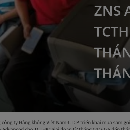
ZNS 
TCTH
THÁN
THÁN
 công ty Hàng không Việt Nam-CTCP triển khai mua sắm gói
S Advanced cho TCTHK" giai đoạn từ tháng 04/2025 đến thá