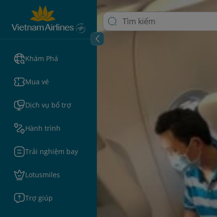
Khám Phá
Mua vé
Dịch vụ bổ trợ
Hành trình
Trải nghiệm bay
Lotusmiles
Trợ giúp