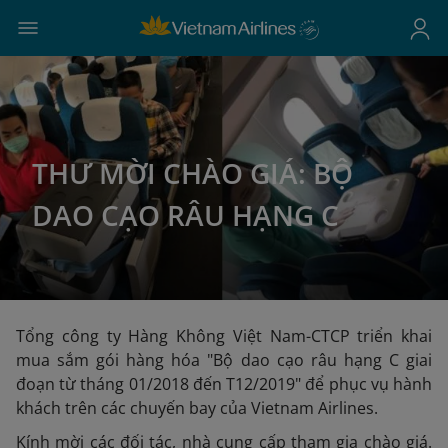
THƯ MỜI CHÀO GIÁ: BỘ
DAO CẠO RÂU HẠNG C
Tổng công ty Hàng Không Việt Nam-CTCP triển khai
mua sắm gói hàng hóa "Bộ dao cạo râu hạng C giai
đoạn từ tháng 01/2018 đến T12/2019" để phục vụ hành
khách trên các chuyến bay của Vietnam Airlines.
Kính mời các đối tác, nhà cung cấp tham gia chào giá.