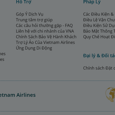
Hỗ Trợ
Pháp Lý
Góp Ý Dịch Vụ
Các Điều Kiện &
Trung tâm trợ giúp
Điều Lệ Vận Ch
Các câu hỏi thường gặp - FAQ
Điều Kiện Sử Dụ
Liên hệ với chi nhánh của VNA
Bảo Mật Thông 
Chính Sách Bảo Vệ Hành Khách
Quy Chế Hoạt Đ
Trợ Lý Ảo Của Vietnam Airlines
Ứng Dụng Di Động
ines
Đại lý & Đối tá
nes
Chính sách Đặt 
etnam Airlines