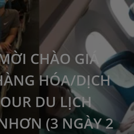
MỜI CHÀO GIÁ
HÀNG HÓA/DỊCH
TOUR DU LỊCH
NHƠN (3 NGÀY 2