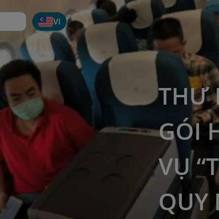
VI
THƯ 
GÓI 
VỤ “
QUY 