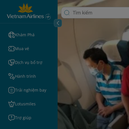
Khám Phá
Mua vé
Dịch vụ bổ trợ
Hành trình
Trải nghiệm bay
Lotusmiles
Trợ giúp