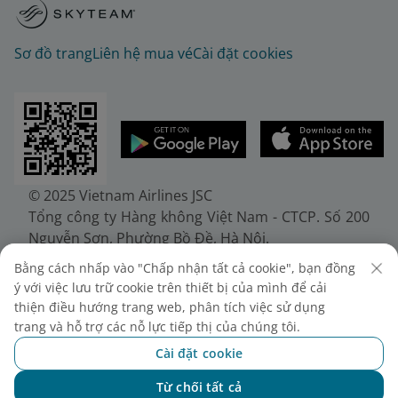
Sơ đồ trang
Liên hệ mua vé
Cài đặt cookies
© 2025 Vietnam Airlines JSC
Tổng công ty Hàng không Việt Nam - CTCP. Số 200
Nguyễn Sơn, Phường Bồ Đề, Hà Nội.
Điện thoại: (+84-24) 38272289. Fax: (+84-24)
Bằng cách nhấp vào "Chấp nhận tất cả cookie", bạn đồng
38722375
ý với việc lưu trữ cookie trên thiết bị của mình để cải
Giấy chứng nhận đăng ký doanh nghiệp, mã số
thiện điều hướng trang web, phân tích việc sử dụng
doanh nghiệp 0100107518, đăng ký lần đầu ngày
trang và hỗ trợ các nỗ lực tiếp thị của chúng tôi.
30/6/2010, đăng ký thay đổi lần thứ 10 ngày
Cài đặt cookie
24/7/2025, cấp bởi Sở Tài chính Thành phố Hà Nội.
Từ chối tất cả