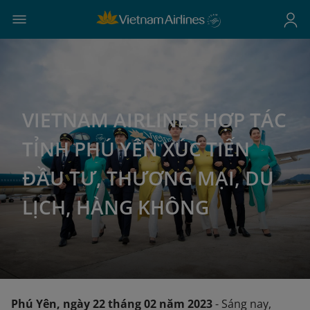
VIETNAM AIRLINES HỢP TÁC
TỈNH PHÚ YÊN XÚC TIẾN
ĐẦU TƯ, THƯƠNG MẠI, DU
LỊCH, HÀNG KHÔNG
Phú Yên, ngày 22 tháng 02 năm 2023
- Sáng nay,