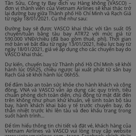
Tân Sửu, Công ty Bay dịch vụ Hàng không (VASCO) –
đơn vị thành viên của Vietnam Airlines sẽ khai thác trở
lại đường bay giữa Thành phố Hồ Chí Minh và Rạch Giá
từ ngày 18/01/2021. Cụ thể như sau:
Đường bay sẽ được VASCO khai thác với tần suất 05
chuyến/tuần bằng tàu bay ATR72 với mức giá từ
590.000 VNĐ/chiều (đã bao gồm thuế, phí). Thời gian
mở bán vé bắt đầu từ ngày 13/01/2021, hiệu lực bay từ
ngày 18/01/2021, giá vé áp dụng cho các chuyến bay do
VASCO khai thác.
Dự kiến, chuyến bay từ Thành phố Hồ Chí Minh sẽ khởi
hành lúc 05h25, chiều ngược lại xuất phát từ sân bay
Rạch Giá sẽ khởi hành lúc 06h55.
Để đảm bảo an toàn sức khỏe cho hành khách và cộng
đồng, VNA và VASCO vẫn áp dụng các quy trình, tiêu
chuẩn phòng dịch toàn diện, chủ động từ mặt đất đến
trên không như phun khử khuẩn, vệ sinh toàn bộ tàu
bay, hành khách khai báo y tế trước chuyến bay, đo
thân nhiệt trước khi lên tàu và đeo khẩu trang trong
suốt hành trình…
Để tìm hiểu thông tin chi tiết và đặt vé, khách hàng của
Vietnam Airlines và VASCO vui lòng truy cập website