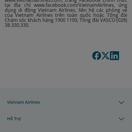
www.vietnamairlines.com, trang Facebook chính thức
tại địa chỉ www.facebook.com/VietnamAirlines, ứng
dụng di động Vietnam Airlines, liên hệ các phòng vé
của Vietnam Airlines trên toàn quốc hoặc Tổng đài
Chăm sóc khách hàng 1900 1100, Tổng đài VASCO (028)
38.330.330.
Vietnam Airlines
Hỗ Trợ