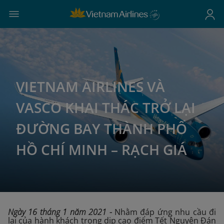
VIETNAM AIRLINES VÀ
VASCO KHAI THÁC TRỞ LẠI
ĐƯỜNG BAY THÀNH PHỐ
HỒ CHÍ MINH – RẠCH GIÁ
Ngày 16 tháng 1 năm 2021
-
Nhằm đáp ứng nhu cầu đi
lại của hành khách trong dịp cao điểm Tết Nguyên Đán