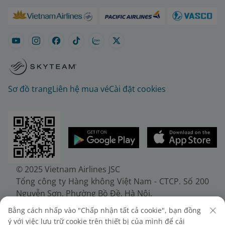
Sơ đồ trang
Liên hệ mua vé
Cài đặt cookies
© 2025 Vietnam Airlines JSC
Tổng công ty Hàng không Việt Nam - CTCP. Số 200
Nguyễn Sơn, Phường Bồ Đề, Hà Nội.
Điện thoại: (+84-24) 38272289. Fax: (+84-24)
Bằng cách nhấp vào "Chấp nhận tất cả cookie", bạn đồng
38722375
ý với việc lưu trữ cookie trên thiết bị của mình để cải