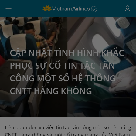
CẬP NHẬT TÌNH HÌNH KHẮC
PHỤC SỰ CỐ TIN TẶC TẤN
CÔNG MỘT SỐ HỆ THỐNG
CNTT HÀNG KHÔNG
Liên quan đến vụ việc tin tặc tấn công một số hệ thống
CNTT hàng không và một số trang mạng của Việt Nam,