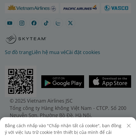
Sơ đồ trang
Liên hệ mua vé
Cài đặt cookies
© 2025 Vietnam Airlines JSC
Tổng công ty Hàng không Việt Nam - CTCP. Số 200
Nguyễn Sơn, Phường Bồ Đề, Hà Nội.
Điện thoại: (+84-24) 38272289. Fax: (+84-24)
Bằng cách nhấp vào "Chấp nhận tất cả cookie", bạn đồng
38722375
ý với việc lưu trữ cookie trên thiết bị của mình để cải