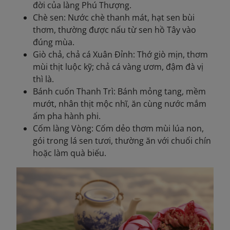
đời của làng Phú Thượng.
Chè sen: Nước chè thanh mát, hạt sen bùi
thơm, thường được nấu từ sen hồ Tây vào
đúng mùa.
Giò chả, chả cá Xuân Đỉnh: Thớ giò mịn, thơm
mùi thịt luộc kỹ; chả cá vàng ươm, đậm đà vị
thì là.
Bánh cuốn Thanh Trì: Bánh mỏng tang, mềm
mướt, nhân thịt mộc nhĩ, ăn cùng nước mắm
ấm pha hành phi.
Cốm làng Vòng: Cốm dẻo thơm mùi lúa non,
gói trong lá sen tươi, thường ăn với chuối chín
hoặc làm quà biếu.