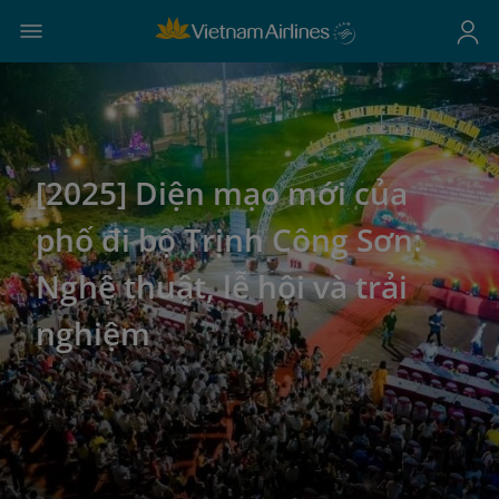
[2025] Diện mạo mới của
phố đi bộ Trịnh Công Sơn:
Nghệ thuật, lễ hội và trải
nghiệm