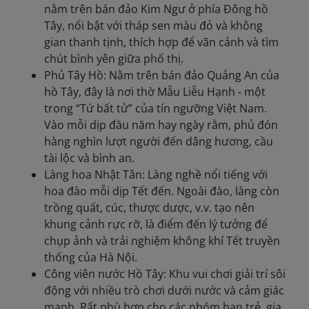
nằm trên bán đảo Kim Ngư ở phía Đông hồ
Tây, nổi bật với tháp sen màu đỏ và không
gian thanh tịnh, thích hợp để vãn cảnh và tìm
chút bình yên giữa phố thị.
Phủ Tây Hồ: Nằm trên bán đảo Quảng An của
hồ Tây, đây là nơi thờ Mẫu Liễu Hạnh - một
trong “Tứ bất tử” của tín ngưỡng Việt Nam.
Vào mỗi dịp đầu năm hay ngày rằm, phủ đón
hàng nghìn lượt người đến dâng hương, cầu
tài lộc và bình an.
Làng hoa Nhật Tân: Làng nghề nổi tiếng với
hoa đào mỗi dịp Tết đến. Ngoài đào, làng còn
trồng quất, cúc, thược dược, v.v. tạo nên
khung cảnh rực rỡ, là điểm đến lý tưởng để
chụp ảnh và trải nghiệm không khí Tết truyền
thống của Hà Nội.
Công viên nước Hồ Tây: Khu vui chơi giải trí sôi
động với nhiều trò chơi dưới nước và cảm giác
mạnh. Rất phù hợp cho các nhóm bạn trẻ, gia