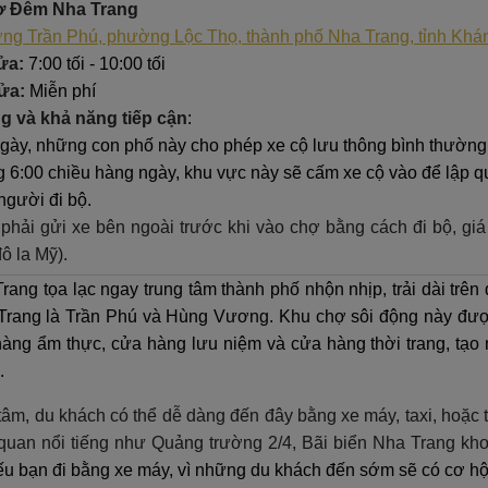
ợ Đêm Nha Trang
ng Trần Phú, phường Lộc Thọ, thành phố Nha Trang, tỉnh Khá
ửa:
7:00 tối - 10:00 tối
cửa:
Miễn phí
g và khả năng tiếp cận
:
gày, những con phố này cho phép xe cộ lưu thông bình thường
 6:00 chiều hàng ngày, khu vực này sẽ cấm xe cộ vào để lập q
người đi bộ.
phải gửi xe bên ngoài trước khi vào chợ bằng cách đi bộ, gi
đô la Mỹ).
ng tọa lạc ngay trung tâm thành phố nhộn nhịp, trải dài trên
Trang là Trần Phú và Hùng Vương. Khu chợ sôi động này đượ
àng ẩm thực, cửa hàng lưu niệm và cửa hàng thời trang, tạ
.
g tâm, du khách có thể dễ dàng đến đây bằng xe máy, taxi, hoặc
quan nổi tiếng như Quảng trường 2/4, Bãi biển Nha Trang kho
u bạn đi bằng xe máy, vì những du khách đến sớm sẽ có cơ hội