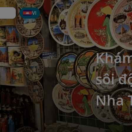
VI
Khám
sôi 
Nha 