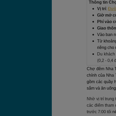
Thông tin Ch
Vị trí
:
Đườ
Giờ mở c
Phí vào 
Giao thôn
Vào ban n
Từ khoảng
riêng cho 
Du khách 
(
0,2 - 0,4 
Chợ đêm Nha Tra
chính của Nha 
gồm các quầy h
sắm và ăn uống
Nhờ vị trí trun
các điểm tham 
trước 7:00 tối
nế