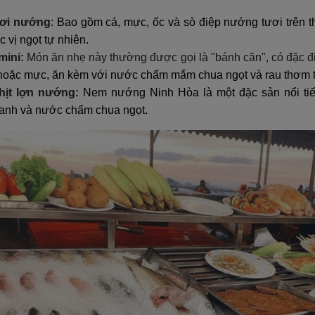
ươi nướng
: Bao gồm cá, mực, ốc và sò điệp nướng tươi trên 
 vị ngọt tự nhiên.
mini:
Món ăn nhẹ này thường được gọi là "bánh căn", có đặc 
 hoặc mực, ăn kèm với nước chấm mắm chua ngọt và rau thơm 
thịt lợn nướng:
Nem nướng Ninh Hòa là một đặc sản nổi ti
 xanh và nước chấm chua ngọt.