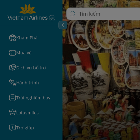
Khám Phá
Mua vé
Dịch vụ bổ trợ
Hành trình
Trải nghiệm bay
Lotusmiles
Trợ giúp