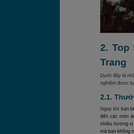
2. Top
Trang
Dưới đây là nhữ
nghiệm được tuy
2.1. Thư
Ngay khi
bạn b
đến các món ăn
nhiều hương vị
mà bạn không n