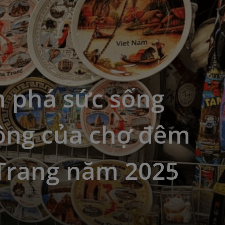
 phá sức sống
động của chợ đêm
Trang năm 2025