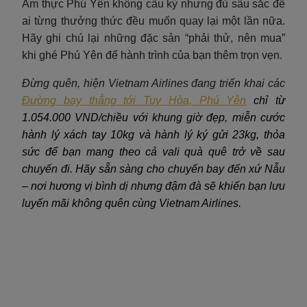
Ẩm thực Phú Yên không cầu kỳ nhưng đủ sâu sắc để
ai từng thưởng thức đều muốn quay lại một lần nữa.
Hãy ghi chú lại những đặc sản “phải thử, nên mua”
khi ghé Phú Yên để hành trình của bạn thêm trọn vẹn.
Đừng quên, hiện Vietnam Airlines đang triển khai các
Đường bay thẳng tới Tuy Hòa, Phú Yên
chỉ từ
1.054.000 VND/chiều với khung giờ đẹp, miễn cước
hành lý xách tay 10kg và hành lý ký gửi 23kg, thỏa
sức để bạn mang theo cả vali quà quê trở về sau
chuyến đi. Hãy sẵn sàng cho chuyến bay đến xứ Nẫu
– nơi hương vị bình dị nhưng đậm đà sẽ khiến bạn lưu
luyến mãi không quên cùng Vietnam Airlines.