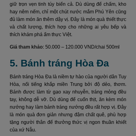
giữ trọn vẹn tinh túy biển cả. Dù dùng để chấm, kho
hay nêm nếm, chỉ một chút nước mắm Phú Yên cũng
đủ làm món ăn thêm dậy vị. Đây là món quà thiết thực
và chất lượng, thích hợp cho những ai yêu bếp và
thích khám phá ẩm thực Việt.
Giá tham khảo
: 50.000 – 120.000 VND/chai 500ml
5. Bánh tráng Hòa Đa
Bánh tráng Hòa Đa là niềm tự hào của người dân Tuy
Hòa, nổi tiếng khắp miền Trung bởi độ dẻo, thơm.
Bánh được làm từ gạo xay nhuyễn, tráng mỏng đều
tay, không dễ vỡ. Dù dùng để cuốn thịt, ăn kèm món
nướng hay làm bánh tráng nướng đều rất hợp vị. Đây
là món quà đơn giản nhưng đậm chất quê, phù hợp
tặng người thân để thưởng thức vị ngon thuần khiết
của xứ Nẫu.