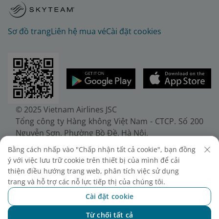
Sơ đồ trang
Liên hệ mua vé
Cài đặt cookies
© 2025 Vietnam Airlines JSC
Tổng công ty Hàng không Việt Nam - CTCP. Số 200
Nguyễn Sơn, Phường Bồ Đề, Hà Nội.
Điện thoại: (+84-24) 38272289. Fax: (+84-24)
Bằng cách nhấp vào "Chấp nhận tất cả cookie", bạn đồng
38722375
ý với việc lưu trữ cookie trên thiết bị của mình để cải
Giấy chứng nhận đăng ký doanh nghiệp, mã số
thiện điều hướng trang web, phân tích việc sử dụng
doanh nghiệp 0100107518, đăng ký lần đầu ngày
trang và hỗ trợ các nỗ lực tiếp thị của chúng tôi.
30/6/2010, đăng ký thay đổi lần thứ 10 ngày
Cài đặt cookie
24/7/2025, cấp bởi Sở Tài chính Thành phố Hà Nội.
Từ chối tất cả