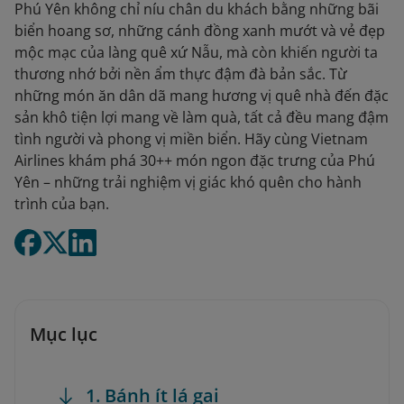
Phú Yên không chỉ níu chân du khách bằng những bãi
biển hoang sơ, những cánh đồng xanh mướt và vẻ đẹp
mộc mạc của làng quê xứ Nẫu, mà còn khiến người ta
thương nhớ bởi nền ẩm thực đậm đà bản sắc. Từ
những món ăn dân dã mang hương vị quê nhà đến đặc
sản khô tiện lợi mang về làm quà, tất cả đều mang đậm
tình người và phong vị miền biển. Hãy cùng Vietnam
Airlines khám phá 30++ món ngon đặc trưng của Phú
Yên – những trải nghiệm vị giác khó quên cho hành
trình của bạn.
Mục lục
1. Bánh ít lá gai