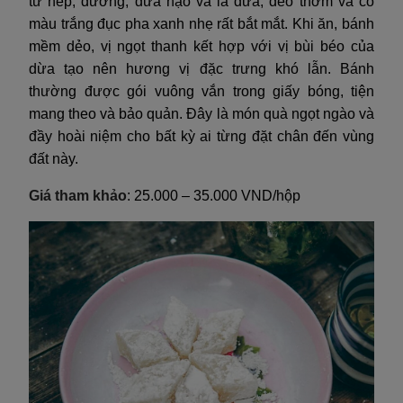
từ nếp, đường, dừa nạo và lá dứa, dẻo thơm và có
màu trắng đục pha xanh nhẹ rất bắt mắt. Khi ăn, bánh
mềm dẻo, vị ngọt thanh kết hợp với vị bùi béo của
dừa tạo nên hương vị đặc trưng khó lẫn. Bánh
thường được gói vuông vắn trong giấy bóng, tiện
mang theo và bảo quản. Đây là món quà ngọt ngào và
đầy hoài niệm cho bất kỳ ai từng đặt chân đến vùng
đất này.
Giá tham khảo
: 25.000 – 35.000 VND/hộp