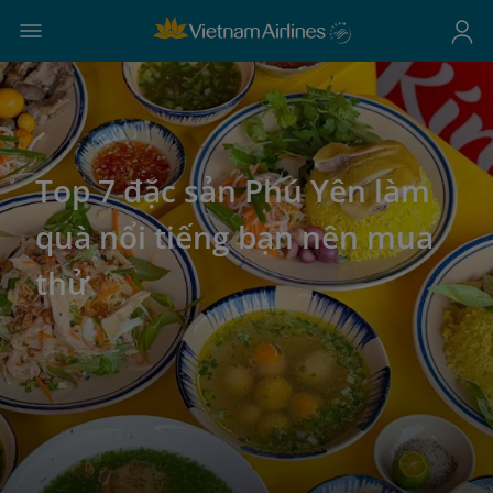
Top 7 đặc sản Phú Yên làm
quà nổi tiếng bạn nên mua
thử