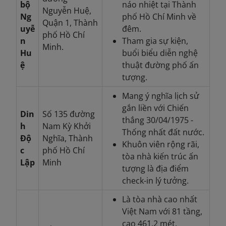
bộ
náo nhiệt tại Thành
Nguyễn Huệ,
Ng
phố Hồ Chí Minh về
Quận 1, Thành
uyễ
đêm.
phố Hồ Chí
n
Tham gia sự kiện,
Minh.
Hu
buổi biểu diễn nghệ
ệ
thuật đường phố ấn
tượng.
Mang ý nghĩa lịch sử
gắn liền với Chiến
Din
Số 135 đường
thắng 30/04/1975 -
h
Nam Kỳ Khởi
Thống nhất đất nước.
Độ
Nghĩa, Thành
Khuôn viên rộng rãi,
c
phố Hồ Chí
tòa nhà kiến trúc ấn
Lập
Minh
tượng là địa điểm
check-in lý tưởng.
Là tòa nhà cao nhất
Việt Nam với 81 tầng,
cao 461,2 mét.