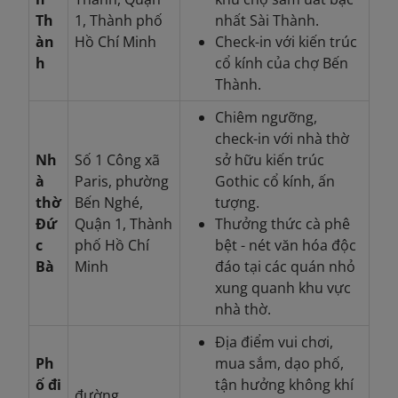
Th
1, Thành phố
nhất Sài Thành.
àn
Hồ Chí Minh
Check-in với kiến trúc
h
cổ kính của chợ Bến
Thành.
Chiêm ngưỡng,
check-in với nhà thờ
Nh
Số 1 Công xã
sở hữu kiến trúc
à
Paris, phường
Gothic cổ kính, ấn
thờ
Bến Nghé,
tượng.
Đứ
Quận 1, Thành
Thưởng thức cà phê
c
phố Hồ Chí
bệt - nét văn hóa độc
Bà
Minh
đáo tại các quán nhỏ
xung quanh khu vực
nhà thờ.
Địa điểm vui chơi,
Ph
mua sắm, dạo phố,
ố đi
tận hưởng không khí
đường