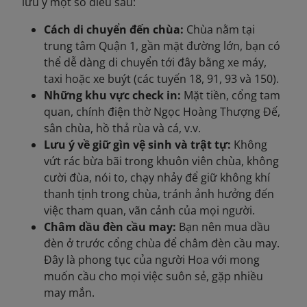
lưu ý một số điều sau:
Cách di chuyển đến chùa:
Chùa nằm tại
trung tâm Quận 1, gần mặt đường lớn, bạn có
thể dễ dàng di chuyển tới đây bằng xe máy,
taxi hoặc xe buýt (các tuyến 18, 91, 93 và 150).
Những khu vực check in:
Mặt tiền, cổng tam
quan, chính điện thờ Ngọc Hoàng Thượng Đế,
sân chùa, hồ thả rùa và cá, v.v.
Lưu ý về giữ gìn vệ sinh và trật tự:
Không
vứt rác bừa bãi trong khuôn viên chùa, không
cười đùa, nói to, chạy nhảy để giữ không khí
thanh tịnh trong chùa, tránh ảnh hưởng đến
việc tham quan, vãn cảnh của mọi người.
Châm dầu đèn cầu may:
Bạn nên mua dầu
đèn ở trước cổng chùa để châm đèn cầu may.
Đây là phong tục của người Hoa với mong
muốn cầu cho mọi việc suôn sẻ, gặp nhiều
may mắn.