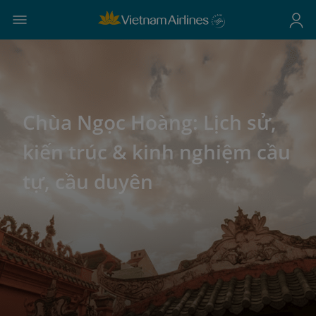
Chùa Ngọc Hoàng: Lịch sử,
kiến trúc & kinh nghiệm cầu
tự, cầu duyên