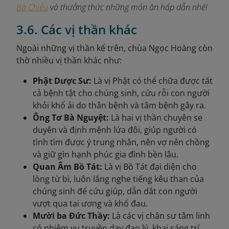
Bà Chiểu
và thưởng thức những món ăn hấp dẫn nhé!
3.6. Các vị thần khác
Ngoài những vị thần kể trên, chùa Ngọc Hoàng còn
thờ nhiều vị thần khác như:
Phật Dược Sư:
Là vị Phật có thể chữa được tất
cả bệnh tật cho chúng sinh, cứu rỗi con người
khỏi khổ ải do thân bệnh và tâm bệnh gây ra.
Ông Tơ Bà Nguyệt:
Là hai vị thần chuyên se
duyên và định mệnh lứa đôi, giúp người có
tình tìm được ý trung nhân, nên vợ nên chồng
và giữ gìn hạnh phúc gia đình bền lâu.
Quan Âm Bồ Tát:
Là vị Bồ Tát đại diện cho
lòng từ bi, luôn lắng nghe tiếng kêu than của
chúng sinh để cứu giúp, dẫn dắt con người
vượt qua tai ương và khổ đau.
Mười ba Đức Thầy:
Là các vị chân sư tâm linh
có nhiệm vụ truyền dạy đạo lý, khai sáng trí