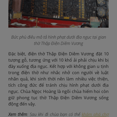
Bức phù điêu mô tả hình phạt dưới địa ngục
t
ại gian
thờ Thập Điện Diêm Vương
Đặc biệt, điện thờ Thập Điện Diêm Vương đặt 10
tượng gỗ, tương ứng với 10 khổ ải phải chịu khi bị
đày xuống địa ngục. Kết hợp với không gian u tịnh
trong điện thờ như nhắc nhở con người về luật
nhân quả, khi sinh thời
nên làm nhiều việc thiện,
tích công đức để tránh chịu hình phạt dưới địa
ngục. Chùa Ngọc Hoàng là ngôi chùa hiếm hoi còn
giữ phong tục thờ Thập Điện Diêm Vương sống
động đến vậy.
Xem thêm
: Sau khi đi chùa bạn có thể
khám phá chợ