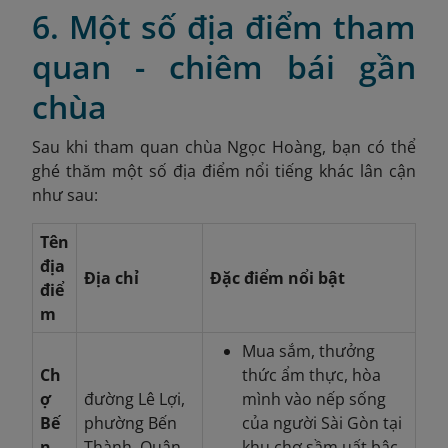
6. Một số địa điểm tham
quan - chiêm bái gần
chùa
Sau khi tham quan chùa Ngọc Hoàng, bạn có thể
ghé thăm một số địa điểm nổi tiếng khác lân cận
như sau:
Tên
địa
Địa chỉ
Đặc điểm nổi bật
điể
m
Mua sắm, thưởng
Ch
thức ẩm thực, hòa
ợ
đường Lê Lợi,
mình vào nếp sống
Bế
phường Bến
của người Sài Gòn tại
n
Thành, Quận
khu chợ sầm uất bậc