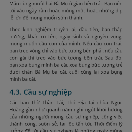
Mẫu cùng mười hai Bà Mụ ở gian bên trái. Bạn nên
tới vào ngày rằm hoặc mùng một hoặc những dịp
lễ lớn để mong muốn sớm thành.
Theo kinh nghiệm truyền lại, đ
ầu tiên, bạn thắp
hương, khấn rõ tên, ngày sinh và nguyện vọng,
mong muốn cầu con của mình. Nếu cầu con trai,
bạn treo vòng chỉ vào bức tượng bên phải, nếu cầu
con gái thì treo vào bức tượng bên trái. Sau đó,
bạn xoa bụng mình ba cái, xoa bụng bức tượng trẻ
dưới chân Bà Mụ ba cái, cuối cùng lại xoa bụng
mình ba cái.
4.3. Cầu sự nghiệp
Các ban thờ Thần Tài, Thổ Địa tại chùa Ngọc
Hoàng gần như quanh năm nghi ngút khói hương
của những người mong cầu sự nghiệp, công việc
thành công, suôn sẻ, tài lộc tấn tới. Thời điểm lý
tưởng để tới cầu sự nghiệp là những ngày mùng