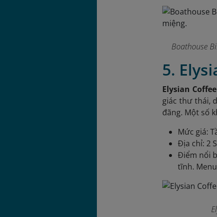
Boathouse Bi
5. Elys
Elysian Coffee
giác thư thái, 
đãng. Một số k
Mức giá: T
Địa chỉ: 2
Điểm nổi b
tĩnh. Menu
E