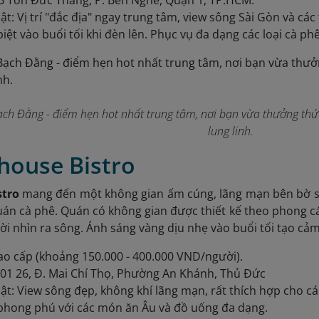
0B Tôn Đức Thắng, P. Bến Nghé, Quận 1, TP.HCM.
ật: Vị trí "đắc địa" ngay trung tâm, view sông Sài Gòn và cá
iệt vào buổi tối khi đèn lên. Phục vụ đa dạng các loại cà phê
ạch Đằng - điểm hẹn hot nhất trung tâm, nơi bạn vừa thưởng th
lung linh.
house Bistro
stro
mang đến một không gian ấm cúng, lãng mạn bên bờ sô
án cà phê. Quán có không gian được thiết kế theo phong cá
ời nhìn ra sông. Ánh sáng vàng dịu nhẹ vào buổi tối tạo cảm
ao cấp (khoảng 150.000 - 400.000 VND/người).
H01 26, Đ. Mai Chí Thọ, Phường An Khánh, Thủ Đức
ật: View sông đẹp, không khí lãng mạn, rất thích hợp cho c
phong phú với các món ăn Âu và đồ uống đa dạng.