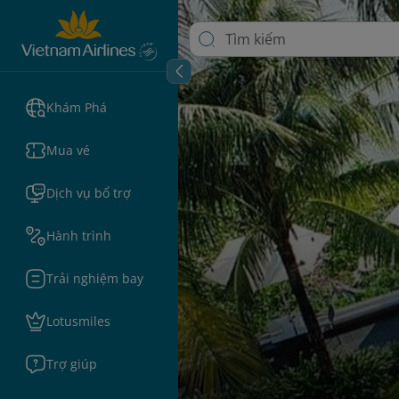
Khám Phá
Mua vé
Dịch vụ bổ trợ
Hành trình
Trải nghiệm bay
Lotusmiles
Trợ giúp