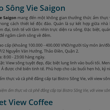
ro Sông Vie Saigon
ie Saigon
mang đến một không gian thưởng thức ẩm thực v
hong cách thiết kế độc đáo. Quán là sự kết hợp giữa nhà
n đại, tinh tế với tầm nhìn trực diện ra sông. Đặc biệt, qu
g để ngắm cảnh sông về đêm.
ao cấp (khoảng 100.000 - 400.000 VND/người tùy món ăn/đồ
97/2 Nguyễn Văn Hưởng, Thảo Điền, Quận 2.
: 8:00 - 23:00 hàng ngày.
ật: View sông tuyệt đẹp, đặc biệt lung linh vào buổi tối. Me
Á được chế biến tinh tế. Phù hợp cho các buổi hẹn hò, kỷ 
hiệm ẩm thực và cà phê đẳng cấp tại Bistro Sông Vie, với view sô
et View Coffee