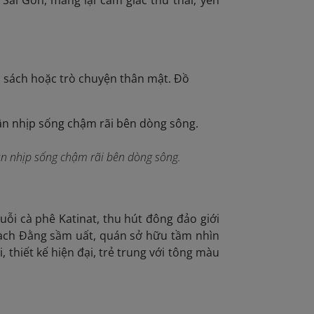
Sài Gòn, mang lại cảm giác thư thái, yên
c sách hoặc trò chuyện thân mật. Đồ
ận nhịp sống chậm rãi bên dòng sông.
ỗi cà phê Katinat, thu hút đông đảo giới
 Bạch Đằng sầm uất, quán sở hữu tầm nhìn
 thiết kế hiện đại, trẻ trung với tông màu