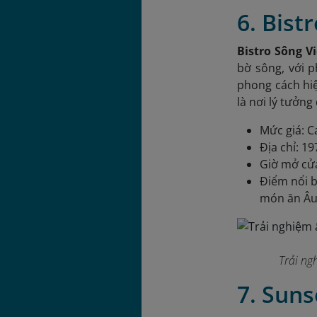
6. Bist
Bistro Sông V
bờ sông, với p
phong cách hiệ
là nơi lý tưởn
Mức giá: C
Địa chỉ: 1
Giờ mở cửa
Điểm nổi b
món ăn Âu 
Trải ng
7. Suns