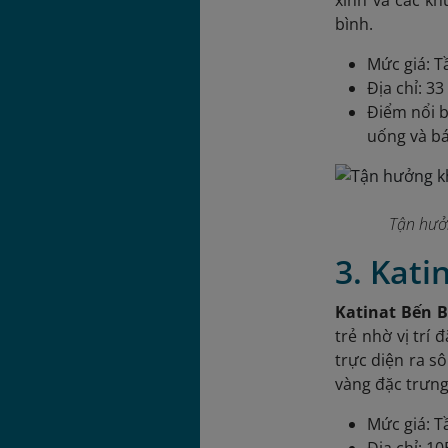
xinh và các kh
bình.
Mức giá: T
Địa chỉ: 3
Điểm nổi b
uống và bá
Tận hưở
3. Kat
Katinat Bến 
trẻ nhờ vị trí
trực diện ra s
vàng đặc trưng,
Mức giá: T