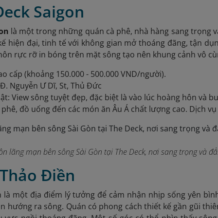
Deck Saigon
gon
là một trong những quán cà phê, nhà hàng sang trọng và
kế hiện đại, tinh tế với không gian mở thoáng đãng, tận dụn
hôn rực rỡ in bóng trên mặt sông tạo nên khung cảnh vô c
ao cấp (khoảng 150.000 - 500.000 VND/người).
8 Đ. Nguyễn Ư Dĩ, St, Thủ Đức
ật: View sông tuyệt đẹp, đặc biệt là vào lúc hoàng hôn và b
 phê, đồ uống đến các món ăn Âu Á chất lượng cao. Dịch vụ
n lãng mạn bên sông Sài Gòn tại The Deck, nơi sang trọng và đẳ
 Thảo Điền
 là một địa điểm lý tưởng để cảm nhận nhịp sống yên bìn
n hướng ra sông. Quán có phong cách thiết kế gần gũi thiê