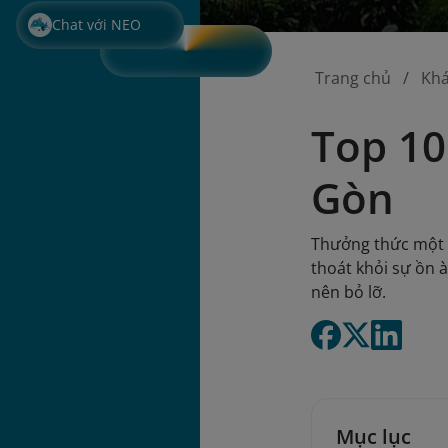
Chat với NEO
Trang chủ
Kh
Top 10
Gòn
Thưởng thức một l
thoát khỏi sự ồn 
nên bỏ lỡ.
Mục lục