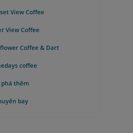
nset View Coffee
er View Coffee
nflower Coffee & Dart
nedays coffee
 phá thêm
huyến bay