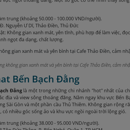
u vực ngồi thoáng đãng. Một số góc có thể nhìn thấy sông 
ầm trung (khoảng 50.000 - 100.000 VND/người).
3 Đ. Nguyễn Ư Dĩ, Thảo Điền, Thủ Đức
ật: Không gian xanh mát, yên tĩnh, phù hợp để làm việc, đọ
nh ngọt đa dạng, chất lượng.
ng không gian xanh mát và yên bình tại Cafe Thảo Điền, cảm nh
inat Bến Bạch Đằng
Bạch Đằng
là một trong những chi nhánh "hot" nhất của chu
 đắc địa và view sông thoáng đãng. Nằm ngay khu vực Bến
ông Sài Gòn và một phần cầu Thủ Thiêm. Không gian rộng rãi,
 có nhiều góc sống ảo và khu vực ngồi ngoài trời lộng gió.
ầm trung (khoảng 38.000 - 95.000 VND/người).