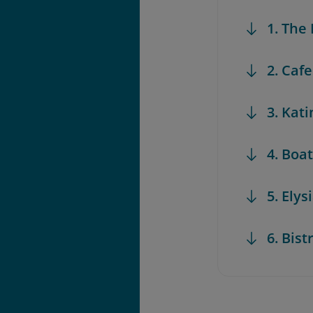
1. The
2. Caf
3. Kat
4. Boa
5. Elys
6. Bis