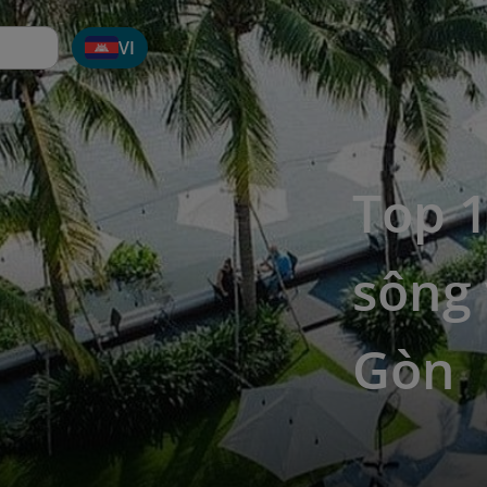
VI
Top 1
sông 
Gòn