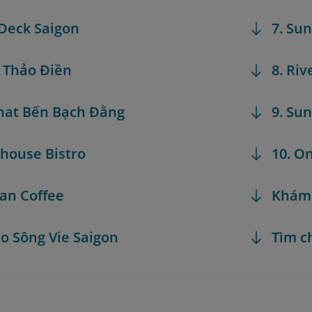
 Deck Saigon
7. Su
e Thảo Điền
8. Riv
inat Bến Bạch Đằng
9. Su
thouse Bistro
10. O
ian Coffee
Khám
tro Sông Vie Saigon
Tìm c