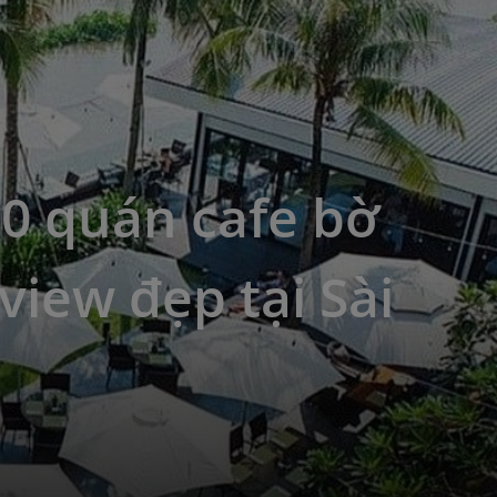
0 quán cafe bờ
view đẹp tại Sài