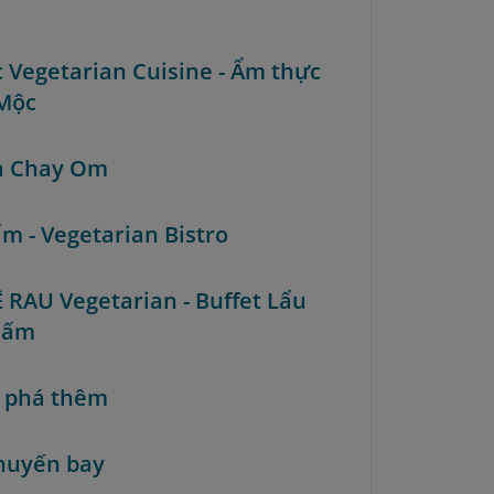
c Vegetarian Cuisine - Ẩm thực
Mộc
à Chay Om
ấm - Vegetarian Bistro
Ê RAU Vegetarian - Buffet Lẩu
Nấm
 phá thêm
huyến bay