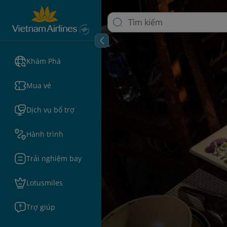
Khám Phá
Mua vé
Dịch vụ bổ trợ
Hành trình
Trải nghiệm bay
Lotusmiles
Trợ giúp