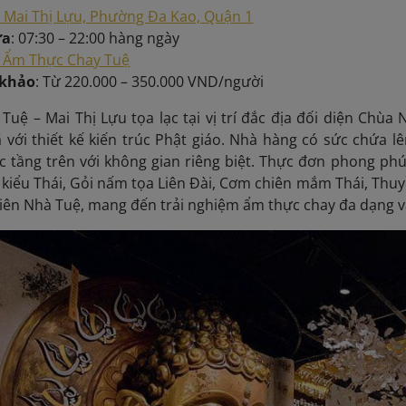
 Mai Thị Lựu, Phường Đa Kao, Quận 1
ửa
: 07:30 – 22:00 hàng ngày
Ẩm Thực Chay Tuệ
 khảo
: Từ 220.000 – 350.000 VND/người
uệ – Mai Thị Lựu tọa lạc tại vị trí đắc địa đối diện Ch
ã với thiết kế kiến trúc Phật giáo. Nhà hàng có sức chứa 
ác tầng trên với không gian riêng biệt. Thực đơn phong ph
 kiểu Thái, Gỏi nấm tọa Liên Đài, Cơm chiên mắm Thái, Thu
 liên Nhà Tuệ, mang đến trải nghiệm ẩm thực chay đa dạng 