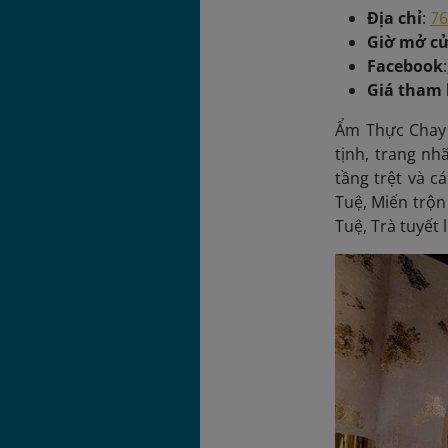
Địa chỉ
:
76
Giờ mở c
Facebook
:
Giá tham
Ẩm Thực Chay T
tịnh, trang nh
tầng trệt và c
Tuệ, Miến trộn
Tuệ, Trà tuyết