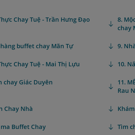
Thực Chay Tuệ - Trần Hưng Đạo
8. Mộ
chay 
 hàng buffet chay Mãn Tự
9. Nh
Thực Chay Tuệ - Mai Thị Lựu
10. N
n chay Giác Duyên
11. M
Rau 
n Chay Nhà
Khám
ama Buffet Chay
Tìm c