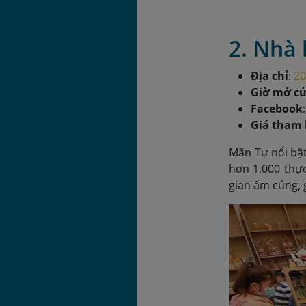
2. Nhà
Địa chỉ
:
20
Giờ mở c
Facebook
:
Giá tham
Mãn Tự nổi bật
hơn 1.000 thự
gian ấm cúng, g