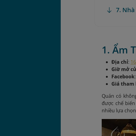
7. Nhà
1. Ẩm 
Địa chỉ
:
16
Giờ mở c
Facebook
:
Giá tham
Quán có không
được chế biến 
nhiều lựa chọ