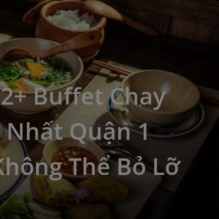
2+ Buffet Chay
 Nhất Quận 1
Không Thể Bỏ Lỡ