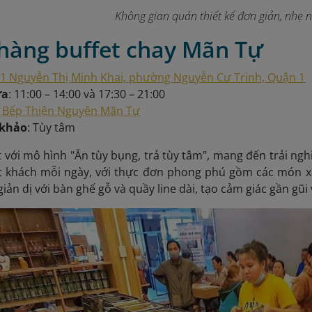
Không gian quán thiết kế đơn giản, nhẹ 
 hàng buffet chay Mãn Tự
1 Nguyễn Thị Minh Khai, phường Nguyễn Cư Trinh, Quận 1
ửa
: 11:00 – 14:00 và 17:30 – 21:00
Bếp Thiện Nguyện Mãn Tự
 khảo
: Tùy tâm
 với mô hình "Ăn tùy bụng, trả tùy tâm", mang đến trải n
c khách mỗi ngày, với thực đơn phong phú gồm các món xà
iản dị với bàn ghế gỗ và quầy line dài, tạo cảm giác gần gũi