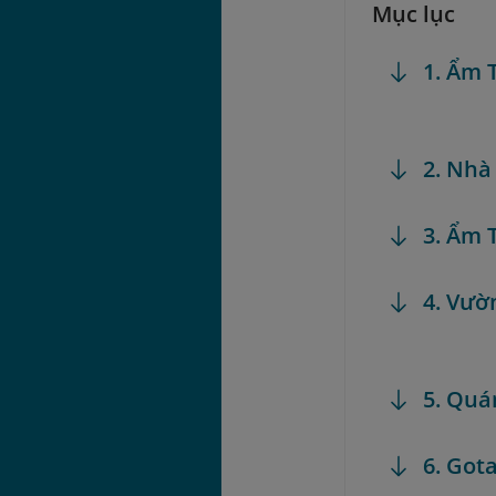
Mục lục
1. Ẩm 
2. Nhà
3. Ẩm 
4. Vườ
5. Quá
6. Got