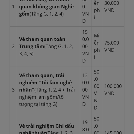
ễn
30.000
1
quan không gian Nghề
0
ph
VND
gốm
(Tầng G, 1, 2, 4)
VN
í
D
15
Mi
Vé tham quan toàn
0.0
ễn
75.000
2
Trung tâm
(Tầng G, 1, 2,
00
ph
VND
3, 4, 5)
VN
í
D
50
Vé tham quan, trải
13
.0
nghiệm "Tôi làm nghệ
0.0
00
100.000
3
nhân"
(Tầng 1, 2, 4 + Trải
00
V
VND
nghiệm làm gốm/tô
VN
N
tượng tại tầng G)
D
D
50
19
Vé trải nghiệm Ghi dấu
.0
8.0
nghệ thuật
(Tầng 1, 2, 3,
00
145.000