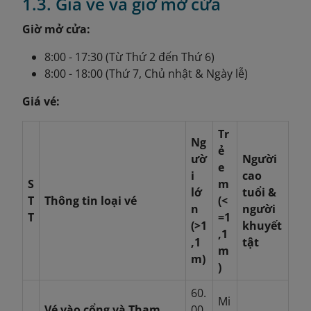
1.3. Giá vé và giờ mở cửa
Giờ mở cửa:
8:00 - 17:30 (Từ Thứ 2 đến Thứ 6)
8:00 - 18:00 (Thứ 7, Chủ nhật & Ngày lễ)
Giá vé:
Tr
Ng
ẻ
ườ
Người
e
i
cao
S
m
lớ
tuổi &
T
Thông tin loại vé
(<
n
người
T
=1
(>1
khuyết
,1
,1
tật
m
m)
)
60.
Mi
Vé vào cổng và Tham
00