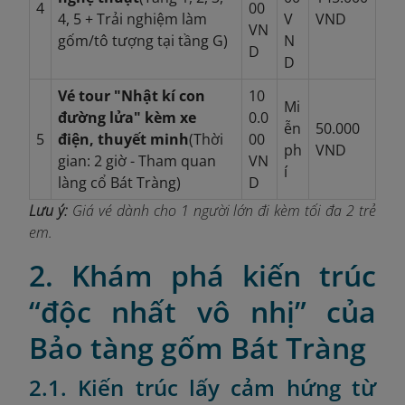
4
00
4, 5 + Trải nghiệm làm
V
VND
VN
gốm/tô tượng tại tầng G)
N
D
D
Vé tour "Nhật kí con
10
Mi
đường lửa" kèm xe
0.0
ễn
50.000
5
điện, thuyết minh
(Thời
00
ph
VND
gian: 2 giờ - Tham quan
VN
í
làng cổ Bát Tràng)
D
Lưu ý:
Giá vé dành cho 1 người lớn đi kèm tối đa 2 trẻ
em.
2. Khám phá kiến trúc
“độc nhất vô nhị” của
Bảo tàng gốm Bát Tràng
2.1. Kiến trúc lấy cảm hứng từ