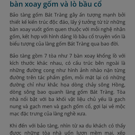
bàn xoay gốm và lò bầu cổ
Bảo tàng gốm Bát Tràng gây ấn tượng mạnh bởi
thiết kế kiến trúc độc đáo, lấy ý tưởng từ từ những
bàn xoay vuốt gốm quen thuộc với mỗi nghệ nhân
gốm, kết hợp với hình dáng lò bầu cổ truyền vốn là
biểu tượng của làng gốm Bát Tràng qua bao đời.
Bảo tàng gồm 7 tòa như 7 bàn xoay khổng lồ với
kích thước khác nhau, có cấu trúc bên ngoài là
những đường cong như hình ảnh nhào nặn từng
đường trên tác phẩm gốm, mỗi mặt lại có những
đường chỉ như khắc họa dòng chảy sông Hồng,
dòng sông bao quanh làng gốm Bát Tràng. Tòa
nhà nổi bật với ba khối vật liệu chủ yếu là gạch
nung và gạch men và gạch gốm cổ, gợi lại vẻ mộc
mạc đặc trưng của làng nghề xưa.
Khi đến với bảo tàng, nhìn từ xa du khách có thấy
được những tòa nhà uốn lượn mềm mại, xếp