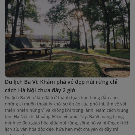
Du lịch Ba Vì: Khám phá vẻ đẹp núi rừng chỉ
cách Hà Nội chưa đầy 2 giờ
Du lịch Ba Vì từ lâu đã trở thành lựa chọn hàng đầu cho
những ai muốn thoát ly khỏi sự ồn ào của phố thị, tìm về với
thiên nhiên hùng vĩ và không khí trong lành. Nằm cách trung
tâm Hà Nội chỉ khoảng 60km về phía Tây, Ba Vì mang trong
mình vẻ đẹp giao hòa giữa núi rừng, sông hồ và những di tích
lịch sử, văn hóa độc đáo, hứa hẹn một chuyến đi đầy trải