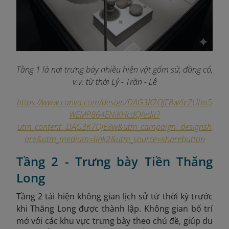
Tầng 1 là nơi trưng bày nhiều hiện vật gốm sứ, đồng cổ,
v.v. từ thời Lý - Trần - Lê
https://www.canva.com/design/DAG3K7OJE8w/ieZUfm5
WEMP864ENiKHcdQ/edit?
utm_content=DAG3K7OJE8w&utm_campaign=designsh
are&utm_medium=link2&utm_source=sharebutton
Tầng 2 - Trưng bày Tiền Thăng
Long
Tầng 2 tái hiện không gian lịch sử từ thời kỳ trước
khi Thăng Long được thành lập. Không gian bố trí
mở với các khu vực trưng bày theo chủ đề, giúp du