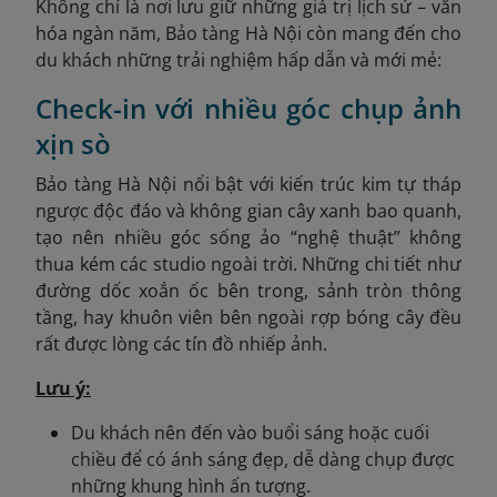
Không chỉ là nơi lưu giữ những giá trị lịch sử – văn
hóa ngàn năm, Bảo tàng Hà Nội còn mang đến cho
du khách những trải nghiệm hấp dẫn và mới mẻ:
Check-in với nhiều góc chụp ảnh
xịn sò
Bảo tàng Hà Nội nổi bật với kiến trúc kim tự tháp
ngược độc đáo và không gian cây xanh bao quanh,
tạo nên nhiều góc sống ảo “nghệ thuật” không
thua kém các studio ngoài trời. Những chi tiết như
đường dốc xoắn ốc bên trong, sảnh tròn thông
tầng, hay khuôn viên bên ngoài rợp bóng cây đều
rất được lòng các tín đồ nhiếp ảnh.
Lưu ý:
Du khách nên đến vào buổi sáng hoặc cuối
chiều để có ánh sáng đẹp, dễ dàng chụp được
những khung hình ấn tượng.