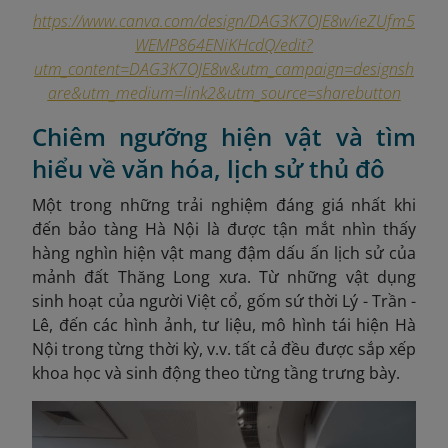
https://www.canva.com/design/DAG3K7OJE8w/ieZUfm5
WEMP864ENiKHcdQ/edit?
utm_content=DAG3K7OJE8w&utm_campaign=designsh
are&utm_medium=link2&utm_source=sharebutton
Chiêm ngưỡng hiện vật và tìm
hiểu về văn hóa, lịch sử thủ đô
Một trong những trải nghiệm đáng giá nhất khi
đến bảo tàng Hà Nội là được tận mắt nhìn thấy
hàng nghìn hiện vật mang đậm dấu ấn lịch sử của
mảnh đất Thăng Long xưa. Từ những vật dụng
sinh hoạt của người Việt cổ, gốm sứ thời Lý - Trần -
Lê, đến các hình ảnh, tư liệu, mô hình tái hiện Hà
Nội trong từng thời kỳ, v.v. tất cả đều được sắp xếp
khoa học và sinh động theo từng tầng trưng bày.