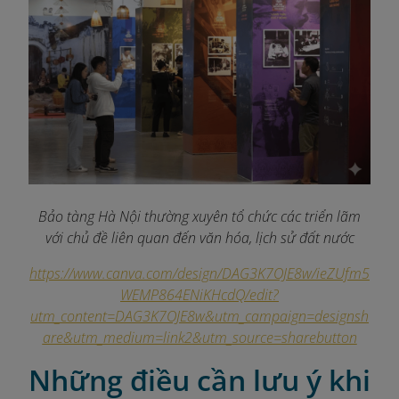
Bảo tàng Hà Nội thường xuyên tổ chức các triển lãm
với chủ đề liên quan đến văn hóa, lịch sử đất nước
https://www.canva.com/design/DAG3K7OJE8w/ieZUfm5
WEMP864ENiKHcdQ/edit?
utm_content=DAG3K7OJE8w&utm_campaign=designsh
are&utm_medium=link2&utm_source=sharebutton
Những điều cần lưu ý khi