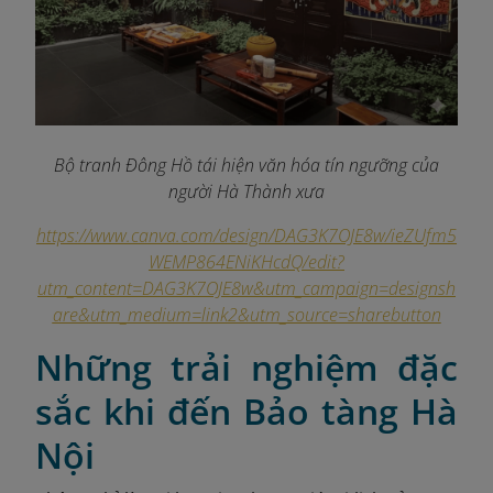
Bộ tranh Đông Hồ tái hiện văn hóa tín ngưỡng của
người Hà Thành xưa
https://www.canva.com/design/DAG3K7OJE8w/ieZUfm5
WEMP864ENiKHcdQ/edit?
utm_content=DAG3K7OJE8w&utm_campaign=designsh
are&utm_medium=link2&utm_source=sharebutton
Những trải nghiệm đặc
sắc khi đến Bảo tàng Hà
Nội