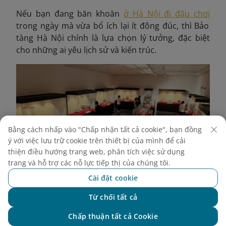
Nếu bạn đang băn khoăn
ở Hà Nội đi đâu chơi
trong ngày mà vừa bổ ích lại ít đông đúc, thì Bảo
tàng Hà Nội chính là lựa chọn lý tưởng, đặc biệt
cho những ai yêu lịch sử và kiến trúc.
Bằng cách nhấp vào "Chấp nhận tất cả cookie", bạn đồng
ý với việc lưu trữ cookie trên thiết bị của mình để cải
thiện điều hướng trang web, phân tích việc sử dụng
trang và hỗ trợ các nỗ lực tiếp thị của chúng tôi.
Cài đặt cookie
Từ chối tất cả
Chat với NEO
Chấp thuận tất cả Cookie
Du khách chú ý không chạm tay vào hiện vật khi tham