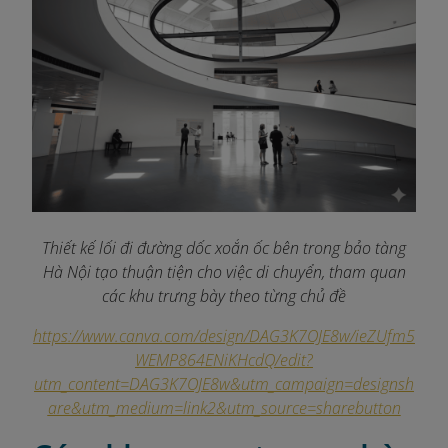
Thiết kế lối đi đường dốc xoắn ốc bên trong bảo tàng
Hà Nội tạo thuận tiện cho việc di chuyển, tham quan
các khu trưng bày theo từng chủ đề
https://www.canva.com/design/DAG3K7OJE8w/ieZUfm5
WEMP864ENiKHcdQ/edit?
utm_content=DAG3K7OJE8w&utm_campaign=designsh
are&utm_medium=link2&utm_source=sharebutton