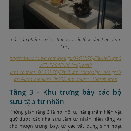
Các sản phẩm chế tác tinh xảo của làng đậu bạc Định
Công
https://www.canva.com/design/DAG3K7OJE8w/ieZUfm5
WEMP864ENiKHcdQ/edit?
utm_content=DAG3K7OJE8w&utm_campaign=designsh
are&utm_medium=link2&utm_source=sharebutton
Tầng 3 - Khu trưng bày các bộ
sưu tập tư nhân
Không gian tầng 3 là nơi hội tụ hàng trăm hiện vật
quý được các nhà sưu tầm tư nhân hiến tặng và
cho mượn trưng bày, từ các vật dụng sinh hoạt