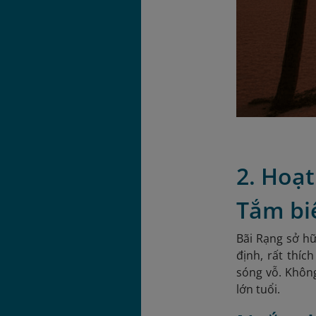
2. Hoạt
Tắm bi
Bãi Rạng sở hữ
định, rất thíc
sóng vỗ. Không
lớn tuổi.