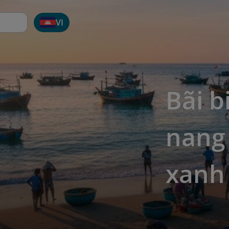
VI
Bãi b
nang 
xanh 