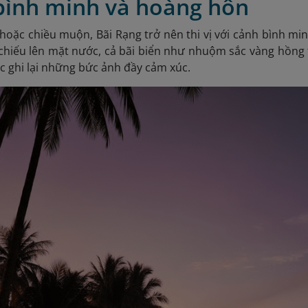
ình minh và hoàng hôn
oặc chiều muộn, Bãi Rạng trở nên thi vị với cảnh bình mi
chiếu lên mặt nước, cả bãi biển như nhuộm sắc vàng hồng t
ặc ghi lại những bức ảnh đầy cảm xúc.