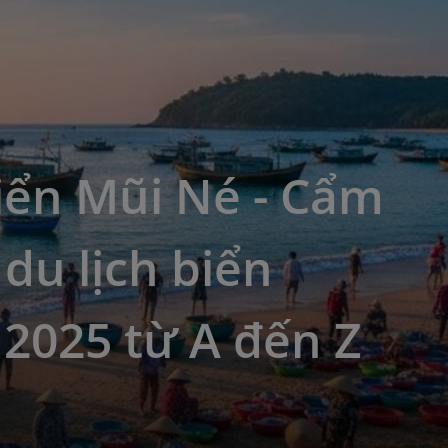
iển Mũi Né - Cẩm
du lịch biển
2025 từ A đến Z