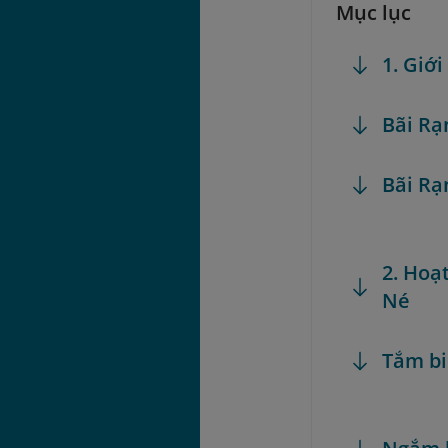
Mục lục
1. Giớ
Bãi Rạ
Bãi Rạ
2. Hoạ
Né
Tắm bi