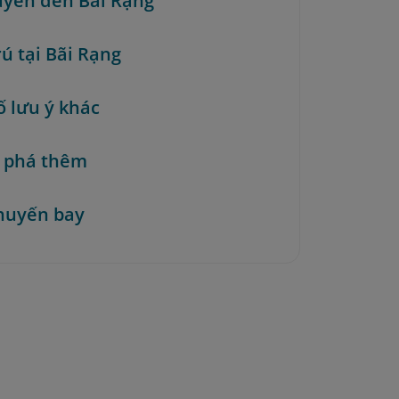
uyển đến Bãi Rạng
rú tại Bãi Rạng
ố lưu ý khác
 phá thêm
huyến bay