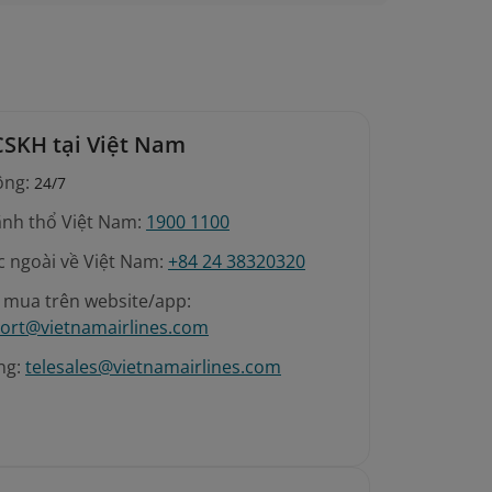
khoan/mũi khoan, đèn khò, các dụng cụ có lưỡi
ng chày, bida), gậy khúc côn cầu, gậy chơi golf,
h chứa của nhà sản xuất, còn nguyên niêm
ược mang không quá 5 lít (bao gồm cả xách tay
CSKH tại Việt Nam
ộng:
24/7
ãnh thổ Việt Nam:
1900 1100
c ngoài về Việt Nam:
+84 24 38320320
é mua trên website/app:
ort@vietnamairlines.com
ng:
telesales@vietnamairlines.com