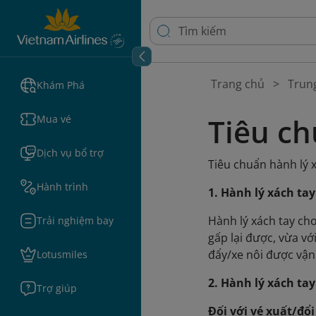
Trang chủ
Trun
Khám Phá
Tiêu ch
Mua vé
Dịch vụ bổ trợ
Tiêu chuẩn hành lý 
Hành trình
1. Hành lý xách ta
Hành lý xách tay ch
Trải nghiệm bay
gấp lại được, vừa v
đẩy/xe nôi được vận
Lotusmiles
2. Hành lý xách ta
Trợ giúp
Đối với vé xuất/đổ