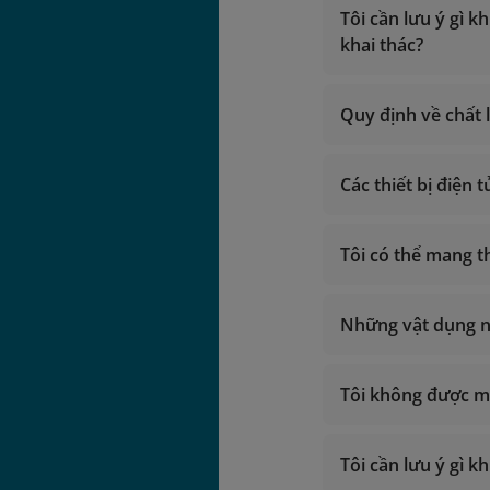
Tôi cần lưu ý gì 
khai thác?
Quy định về chất 
1. Hành trình nộ
Mỗi hành khá
Các thiết bị điện 
Phải được đó
không vượt q
Chai phải đư
Tôi có thể mang t
2. Hành trình qu
quá trình chấ
Thiết bị y tế 
Thiết bị điện
Đối với vé xuất/
xách tay (lap
Những vật dụng n
Mỗi hành khá
Th
Phải được bọ
Hạng Thương g
lý khác.
Tôi không được m
Hạng Phổ thôn
Các vật sắc n
v.v.
Các loại súng
Tôi cần lưu ý gì 
Các loại chất
giống vũ khí 
Hạng Thương g