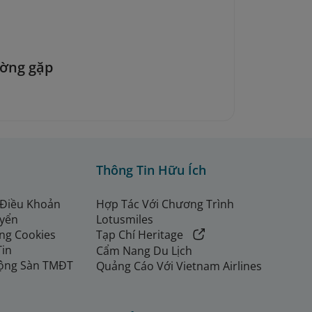
ường gặp
Thông Tin Hữu Ích
 Điều Khoản
Hợp Tác Với Chương Trình
uyển
Lotusmiles
ng Cookies
Tạp Chí Heritage
Tin
Cẩm Nang Du Lịch
ộng Sàn TMĐT
Quảng Cáo Với Vietnam Airlines