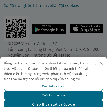
Sơ đồ trang
Liên hệ mua vé
Cài đặt cookies
© 2025 Vietnam Airlines JSC
Tổng công ty Hàng không Việt Nam - CTCP. Số 200
Nguyễn Sơn, Phường Bồ Đề, Hà Nội.
Điện thoại: (+84-24) 38272289. Fax: (+84-24)
Bằng cách nhấp vào "Chấp nhận tất cả cookie", bạn đồng
38722375
ý với việc lưu trữ cookie trên thiết bị của mình để cải
Giấy chứng nhận đăng ký doanh nghiệp, mã số
thiện điều hướng trang web, phân tích việc sử dụng
doanh nghiệp 0100107518, đăng ký lần đầu ngày
trang và hỗ trợ các nỗ lực tiếp thị của chúng tôi.
30/6/2010, đăng ký thay đổi lần thứ 10 ngày
Cài đặt cookie
24/7/2025, cấp bởi Sở Tài chính Thành phố Hà Nội.
Từ chối tất cả
Chat với NEO
Chấp thuận tất cả Cookie