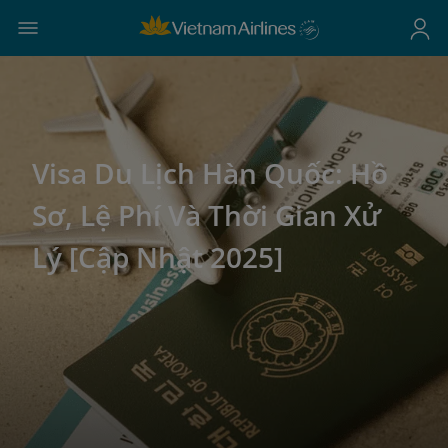
Visa Du Lịch Hàn Quốc: Hồ
Sơ, Lệ Phí Và Thời Gian Xử
Lý [Cập Nhật 2025]