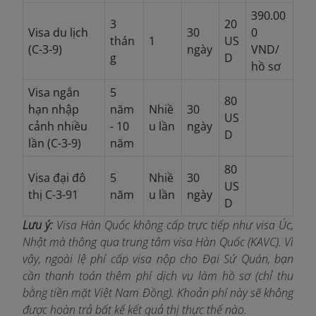
390.00
3
20
Visa du lịch
30
0
thán
1
US
(C-3-9)
ngày
VND/
g
D
hồ sơ
Visa ngắn
5
80
hạn nhập
năm
Nhiề
30
US
cảnh nhiều
- 10
u lần
ngày
D
lần (C-3-9)
năm
80
Visa đại đô
5
Nhiề
30
US
thị C-3-91
năm
u lần
ngày
D
Lưu ý:
Visa Hàn Quốc không cấp trực tiếp như visa Úc,
Nhật mà thông qua trung tâm visa Hàn Quốc (KAVC). Vì
vậy, ngoài lệ phí cấp visa nộp cho Đại Sứ Quán, bạn
cần thanh toán thêm phí dịch vụ làm hồ sơ (chỉ thu
bằng tiền mặt Việt Nam Đồng). Khoản phí này sẽ không
được hoàn trả bất kể kết quả thị thực thế nào.