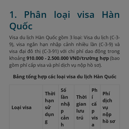
1. Phân loại visa Hàn
Quốc
Visa du lịch Hàn Quốc gồm 3 loại: Visa du lịch (C-3-
9), visa ngắn hạn nhập cảnh nhiều lần (C-3-9) và
visa đại đô thị (C-3-91) với chi phí dao động trong
khoảng
910.000 - 2.500.000 VND/trường hợp
(bao
gồm phí cấp visa và phí dịch vụ nộp hồ sơ).
Bảng tổng hợp các loại visa du lịch Hàn Quốc
Số
Ph
Thời
Phí
lần
Thời
í
hạn
dịch
nhậ
gian
cấ
Loại visa
sử
vụ
p
lưu
p
dụn
nộp
cản
trú
vis
g
hồ sơ
h
a