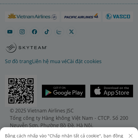
Sơ đồ trang
Liên hệ mua vé
Cài đặt cookies
© 2025 Vietnam Airlines JSC
Tổng công ty Hàng không Việt Nam - CTCP. Số 200
Nguyễn Sơn, Phường Bồ Đề, Hà Nội.
Điện thoại: (+84-24) 38272289. Fax: (+84-24)
Bằng cách nhấp vào "Chấp nhận tất cả cookie", bạn đồng