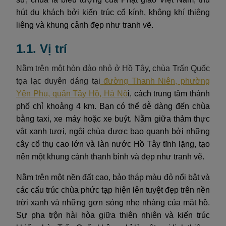
hút du khách bởi kiến trúc cổ kính, không khí thiêng
liêng và khung cảnh đẹp như tranh vẽ.
1.1. Vị trí
Nằm trên một hòn đảo nhỏ ở Hồ Tây, chùa Trấn Quốc
tọa lạc duyên dáng tại
đường Thanh Niên, phường
Yên Phụ, quận Tây Hồ, Hà Nộ
i, cách trung tâm thành
phố chỉ khoảng 4 km. Bạn có thể dễ dàng đến chùa
bằng taxi, xe máy hoặc xe buýt. Nằm giữa thảm thực
vật xanh tươi, ngôi chùa được bao quanh bởi những
cây cổ thụ cao lớn và làn nước Hồ Tây tĩnh lặng, tạo
nên một khung cảnh thanh bình và đẹp như tranh vẽ.
Nằm trên một nền đất cao, bảo tháp màu đỏ nổi bật và
các cấu trúc chùa phức tạp hiện lên tuyệt đẹp trên nền
trời xanh và những gợn sóng nhẹ nhàng của mặt hồ.
Sự pha trộn hài hòa giữa thiên nhiên và kiến trúc