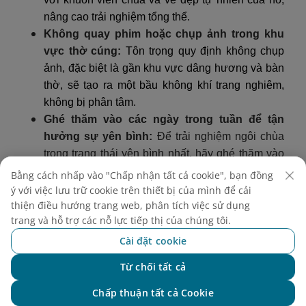
nâng cao trải nghiệm tổng thể.
Không quay phim hoặc chụp ảnh trong khu
vực thờ cúng:
Tôn trọng quy định không chụp
ảnh, đặc biệt là gần khu vực dâng hương và bàn
thờ, sẽ tạo ra một bầu không khí trang nghiêm,
không bị phân tâm.
Ghé thăm vào các ngày trong tuần để tận
hưởng sự yên bình:
Để trải nghiệm ngôi chùa
trong trạng thái yên bình nhất, hãy ghé thăm vào
các ngày trong tuần. Để có một bầu không khí sôi
Bằng cách nhấp vào "Chấp nhận tất cả cookie", bạn đồng
động hơn với các tín đồ địa phương, ngày
mùng
ý với việc lưu trữ cookie trên thiết bị của mình để cải
1 và 15 âm lịch hàng tháng
sẽ mang lại một trải
thiện điều hướng trang web, phân tích việc sử dụng
trang và hỗ trợ các nỗ lực tiếp thị của chúng tôi.
nghiệm nhộn nhịp.
Cài đặt cookie
Từ chối tất cả
Chat với NEO
Chấp thuận tất cả Cookie