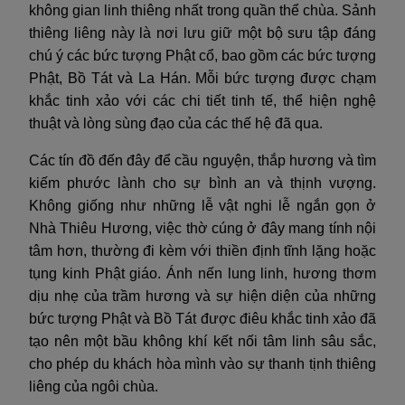
không gian linh thiêng nhất trong quần thể chùa. Sảnh
thiêng liêng này là nơi lưu giữ một bộ sưu tập đáng
chú ý các bức tượng Phật cổ, bao gồm các bức tượng
Phật, Bồ Tát và La Hán. Mỗi bức tượng được chạm
khắc tinh xảo với các chi tiết tinh tế, thể hiện nghệ
thuật và lòng sùng đạo của các thế hệ đã qua.
Các tín đồ đến đây để cầu nguyện, thắp hương và tìm
kiếm phước lành cho sự bình an và thịnh vượng.
Không giống như những lễ vật nghi lễ ngắn gọn ở
Nhà Thiêu Hương, việc thờ cúng ở đây mang tính nội
tâm hơn, thường đi kèm với thiền định tĩnh lặng hoặc
tụng kinh Phật giáo. Ánh nến lung linh, hương thơm
dịu nhẹ của trầm hương và sự hiện diện của những
bức tượng Phật và Bồ Tát được điêu khắc tinh xảo đã
tạo nên một bầu không khí kết nối tâm linh sâu sắc,
cho phép du khách hòa mình vào sự thanh tịnh thiêng
liêng của ngôi chùa.