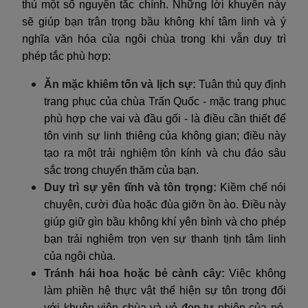
thủ một số nguyên tắc chính. Những lời khuyên này
sẽ giúp bạn trân trọng bầu không khí tâm linh và ý
nghĩa văn hóa của ngôi chùa trong khi vẫn duy trì
phép tắc phù hợp:
Ăn mặc khiêm tốn và lịch sự:
Tuân thủ quy định
trang phục của chùa Trấn Quốc - mặc trang phục
phù hợp che vai và đầu gối - là điều cần thiết để
tôn vinh sự linh thiêng của không gian; điều này
tạo ra một trải nghiệm tôn kính và chu đáo sâu
sắc trong chuyến thăm của bạn.
Duy trì sự yên tĩnh và tôn trọng:
Kiềm chế nói
chuyện, cười đùa hoặc đùa giỡn ồn ào. Điều này
giúp giữ gìn bầu không khí yên bình và cho phép
bạn trải nghiệm trọn vẹn sự thanh tịnh tâm linh
của ngôi chùa.
Tránh hái hoa hoặc bẻ cành cây:
Việc không
làm phiền hệ thực vật thể hiện sự tôn trọng đối
với khuôn viên chùa và vẻ đẹp tự nhiên của nó,