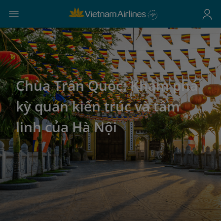
Chùa Trấn Quốc: Khám phá
kỳ quan kiến trúc và tâm
linh của Hà Nội