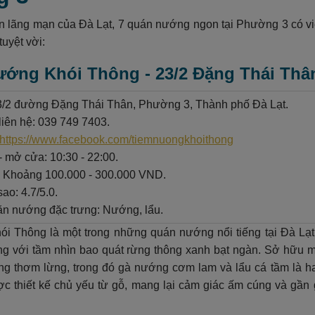
n lãng mạn của Đà Lạt, 7 quán nướng ngon tại Phường 3 có 
tuyệt vời:
ướng Khói Thông - 23/2 Đặng Thái Th
23/2 đường Đặng Thái Thân, Phường 3, Thành phố Đà Lạt.
liên hệ: 039 749 7403.
https://www.facebook.com/tiemnuongkhoithong
- mở cửa: 10:30 - 22:00.
: Khoảng 100.000 - 300.000 VND.
ao: 4.7/5.0.
n nướng đặc trưng: Nướng, lẩu.
i Thông là một trong những quán nướng nổi tiếng tại Đà Lạt
ng với tầm nhìn bao quát rừng thông xanh bạt ngàn. Sở hữu
g thơm lừng, trong đó gà nướng cơm lam và lẩu cá tầm là ha
c thiết kế chủ yếu từ gỗ, mang lại cảm giác ấm cúng và gần 