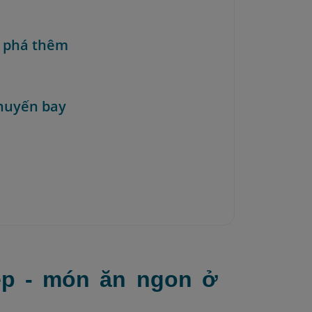
 phá thêm
huyến bay
ẹp - món ăn ngon ở