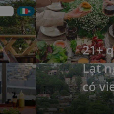
VI
21+ 
Lạt n
có vi