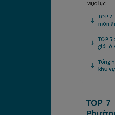
Mục lục
TOP 7 
món ă
TOP 5 
gió” ở
Tổng h
khu vự
TOP 7 
Phườn