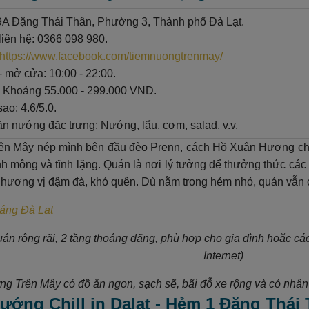
19A Đặng Thái Thân, Phường 3, Thành phố Đà Lạt.
liên hệ: 0366 098 980.
https://www.facebook.com/tiemnuongtrenmay/
- mở cửa: 10:00 - 22:00.
: Khoảng 55.000 - 299.000 VND.
ao: 4.6/5.0.
n nướng đặc trưng: Nướng, lẩu, cơm, salad, v.v.
n Mây nép mình bên đầu đèo Prenn, cách Hồ Xuân Hương chỉ 
h mông và tĩnh lặng. Quán là nơi lý tưởng để thưởng thức cá
i hương vị đậm đà, khó quên. Dù nằm trong hẻm nhỏ, quán vẫn có 
áng Đà Lạt
án rộng rãi, 2 tầng thoáng đãng, phù hợp cho gia đình hoặc c
Internet)
g Trên Mây có đồ ăn ngon, sạch sẽ, bãi đỗ xe rộng và có nhân 
ướng Chill in Dalat - Hẻm 1 Đặng Thái