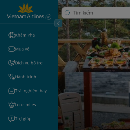
Khám Phá
Mua vé
Dịch vụ bổ trợ
Hành trình
Trải nghiệm bay
Lotusmiles
Trợ giúp