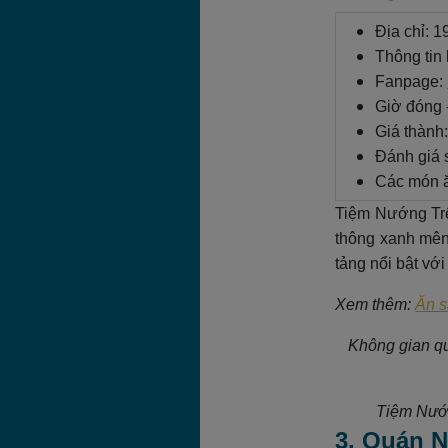
Địa chỉ: 
Thông tin 
Fanpage:
Giờ đóng 
Giá thành
Đánh giá s
Các món ă
Tiệm Nướng Trê
thông xanh mên
tảng nổi bật vớ
Xem thêm:
Ăn s
Không gian qu
Tiệm Nướn
3. Quán N