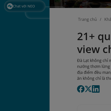
Chat với NEO
Trang chủ
Kh
21+ qu
view ch
Đà Lạt không chỉ
nướng thơm lừng g
địa điểm đều man
ăn không chỉ là t