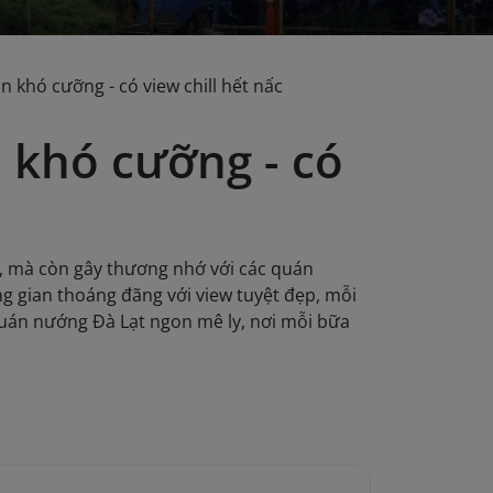
 khó cưỡng - có view chill hết nấc
 khó cưỡng - có
, mà còn gây thương nhớ với các quán
g gian thoáng đãng với view tuyệt đẹp, mỗi
uán nướng Đà Lạt ngon mê ly, nơi mỗi bữa