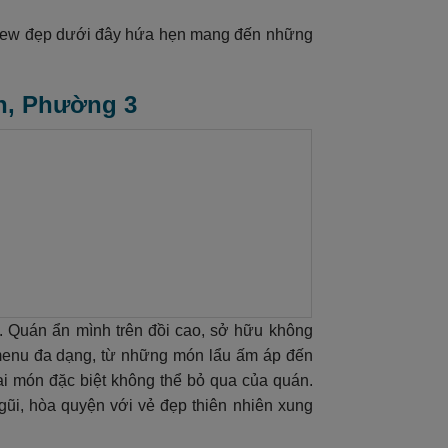
view đẹp dưới đây hứa hẹn mang đến những
ân, Phường 3
. Quán ẩn mình trên đồi cao, sở hữu không
 menu đa dạng, từ những món lẩu ấm áp đến
i món đặc biệt không thể bỏ qua của quán.
gũi, hòa quyện với vẻ đẹp thiên nhiên xung