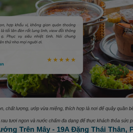
n, chất lượng, ướp vừa miệng, thích hợp là nơi để quây quần bê
rau tươi ngon và nước chấm đa dạng để thực khách thỏa sức pha
Nướng Trên Mây - 19A Đặng Thái Thân,