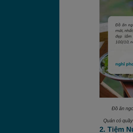
Đồ ăn ngo
Quán có quầy 
2. Tiệm 