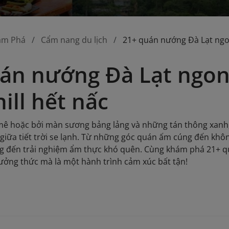
ám Phá
Cẩm nang du lịch
21+ quán nướng Đà Lạt ngon
án nướng Đà Lạt ngon
ill hết nấc
 mê hoặc bởi màn sương bảng lảng và những tán thông xanh
iữa tiết trời se lạnh. Từ những góc quán ấm cúng đến khôn
g đến trải nghiệm ẩm thực khó quên. Cùng khám phá 21+ q
hưởng thức mà là một hành trình cảm xúc bất tận!