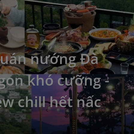
quán nướng Đà
gon khó cưỡng -
ew chill hết nấc