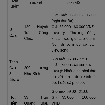
Địa
Địa chỉ
Chi tiết
điểm
Giờ mở
: 08:00 - 17:00
(nghỉ thứ Ba)
120 Huỳnh
Giá
: 25.000 - 80.000 VNĐ
U
Trần Công
Lưu ý
: Thường đông
Café
Chúa
khách vào giờ cao điểm.
Nên đi sớm để có bàn
view sông.
Giờ mở
: 06:30 - 22:30
Trinh
Giá
: 25.000 - 40.000 VNĐ
Cafe
200 Lương
Lưu ý
: Nhất định phải thử
&
Như Bích
bơ với nước dừa, sinh tố
Bistro
bơ, hoặc cà phê bơ.
Giờ mở
: 09:00 - 21:00
Hoa
33 Trần
Giá
: 35.000 - 100.000
Hiền
Quang Khải,
VNĐ