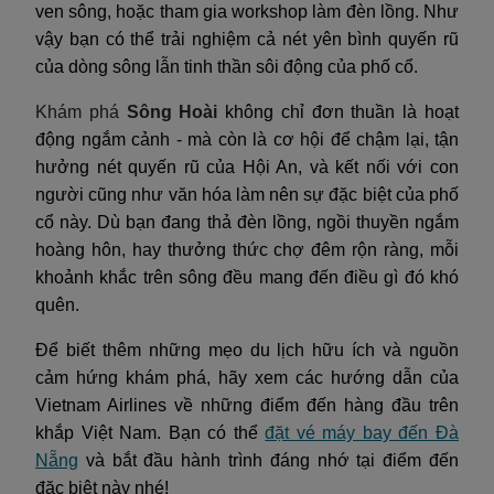
ven sông, hoặc tham gia workshop làm đèn lồng. Như
vậy bạn có thể trải nghiệm cả nét yên bình quyến rũ
của dòng sông lẫn tinh thần sôi động của phố cổ.
Khám phá
Sông Hoài
không chỉ đơn thuần là hoạt
động ngắm cảnh - mà còn là cơ hội để chậm lại, tận
hưởng nét quyến rũ của Hội An, và kết nối với con
người cũng như văn hóa làm nên sự đặc biệt của phố
cổ này. Dù bạn đang thả đèn lồng, ngồi thuyền ngắm
hoàng hôn, hay thưởng thức chợ đêm rộn ràng, mỗi
khoảnh khắc trên sông đều mang đến điều gì đó khó
quên.
Để biết thêm những mẹo du lịch hữu ích và nguồn
cảm hứng khám phá, hãy xem các hướng dẫn của
Vietnam Airlines về những điểm đến hàng đầu trên
khắp Việt Nam. Bạn có thể
đặt vé máy bay đến Đà
Nẵng
và bắt đầu hành trình đáng nhớ tại điểm đến
đặc biệt này nhé!