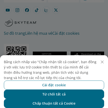
Sơ đồ trang
Liên hệ mua vé
Cài đặt cookies
Bằng cách nhấp vào "Chấp nhận tất cả cookie", bạn đồng
ý với việc lưu trữ cookie trên thiết bị của mình để cải
© 2025 Vietnam Airlines JSC
thiện điều hướng trang web, phân tích việc sử dụng
Tổng công ty Hàng không Việt Nam - CTCP. Số 200
trang và hỗ trợ các nỗ lực tiếp thị của chúng tôi.
Nguyễn Sơn, Phường Bồ Đề, Hà Nội.
Cài đặt cookie
Điện thoại: (+84-24) 38272289. Fax: (+84-24)
Từ chối tất cả
38722375
Chat với NEO
Giấy chứng nhận đăng ký doanh nghiệp, mã số
Chấp thuận tất cả Cookie
doanh nghiệp 0100107518, đăng ký lần đầu ngày