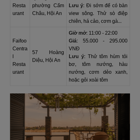
Resta
phường Cẩm
Lưu ý
: Đi sớm để có bàn
urant
Châu, Hội An
view sông. Thử sò điệp
chiên, há cảo, cơm gà...
Giờ mở
: 11:00 - 22:00
Faifoo
Giá
: 55.000 - 295.000
Centra
VNĐ
57 Hoàng
l
Lưu ý
: Thử tôm hùm tỏi
Diệu, Hội An
Resta
bơ, tôm nướng, hàu
urant
nướng, cơm dẻo xanh,
hoặc gỏi xoài tôm