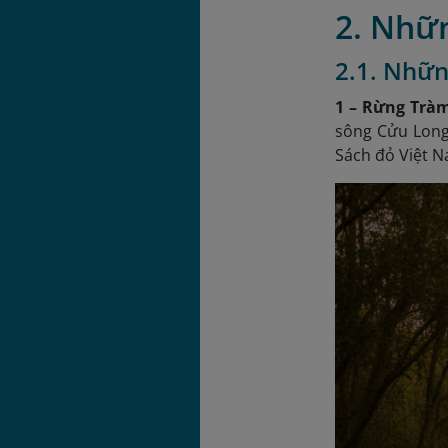
2. Nhữn
2.1. Nhữn
1 – Rừng Trà
sông Cửu Long.
Sách đỏ Việt 