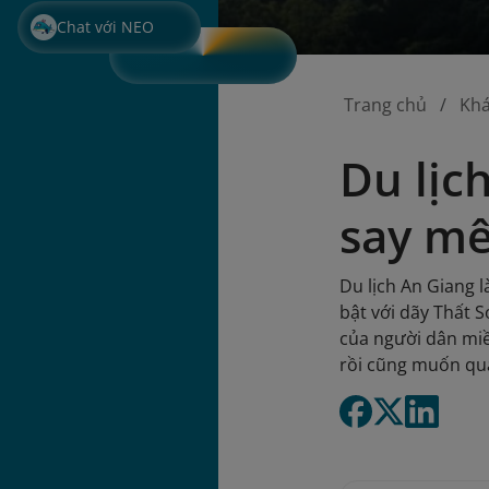
Chat với NEO
Trang chủ
Kh
Du lịc
say mê
Du lịch An Giang l
bật với dãy Thất 
của người dân miề
rồi cũng muốn qua