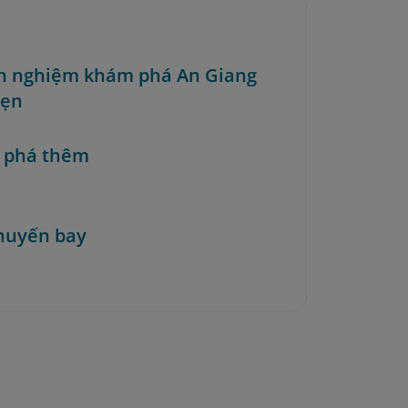
nh nghiệm khám phá An Giang
vẹn
 phá thêm
huyến bay