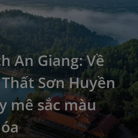
ch An Giang: Về
 Thất Sơn Huyền
ay mê sắc màu
hóa