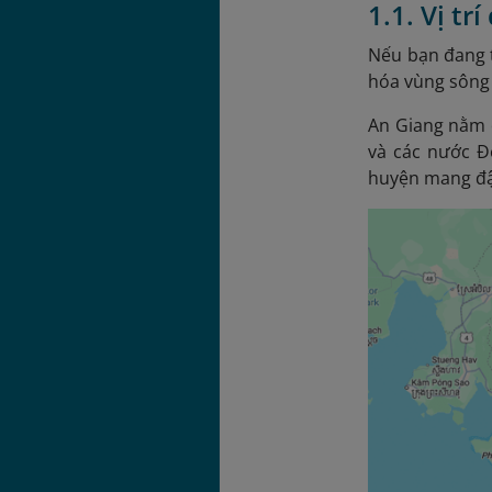
1.1. Vị tr
Nếu bạn đang t
hóa vùng sông 
An Giang nằm 
và các nước Đ
huyện mang đậm