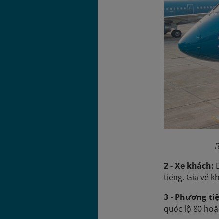
B
2 - Xe khách:
tiếng. Giá vé k
3 - Phương ti
quốc lộ 80 hoặ