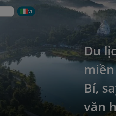
VI
Du lị
miền
Bí, s
văn 