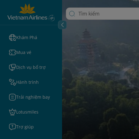
Khám Phá
Mua vé
Dịch vụ bổ trợ
Hành trình
Trải nghiệm bay
Lotusmiles
Trợ giúp