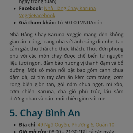
ngày trong tuần)
Facebook
:
Nhà Hàng Chay Karuna
Veggie
Facebook
Giá tham khảo:
Từ 60.000 VND/món
Nhà Hàng Chay Karuna Veggie mang đến không
gian ấm cúng, trang nhã với ánh sáng dịu nhẹ, tạo
cảm giác thư thái cho thực khách. Thực đơn phong
phú với các món chay được chế biến từ nguyên
liệu tươi ngon, đảm bảo hương vị thanh đạm và bổ
dưỡng. Một số món nổi bật bao gồm canh chua
đậm đà, cà tím tay cầm ăn kèm cơm trắng, cơm
rong biển giòn tan, gỏi nấm chua ngọt, mì xào,
cơm chiên Karuna, chả giò phù trúc, lẩu sâm
dưỡng nhan và nấm mối chiên giòn sốt me.
5. Chay Bình An
Địa chỉ
:
49 Ngô Quyền, Phường 6, Quận 10
Giờ mở cửa
: 08:00 – 21:30 (Tất cả các ngày