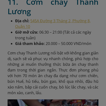
11. Cơm chay Thanh
Lương
Địa chỉ:
545A Đường 3 Tháng 2, Phường 8,
Quận 10
Giờ mở cửa:
06:30 – 21:00 (Tất cả các ngày
trong tuần)
Giá tham khảo:
20.000 – 50.000 VND/món
Cơm chay Thanh Lương nổi bật với không gian giản
dị, sạch sẽ và phục vụ nhanh chóng, phù hợp cho
những ai muốn thưởng thức bữa ăn chay thanh
đạm trong thời gian ngắn. Thực đơn phong phú
với hơn 70 món ăn chay đa dạng như cơm chiên,
bún Huế, hủ tiếu, bún gạo, khổ qua nhồi, đậu hũ
xào nấm, bắp cải cuốn chay, bò lúc lắc chay, và các
món xào, canh, lẩu.