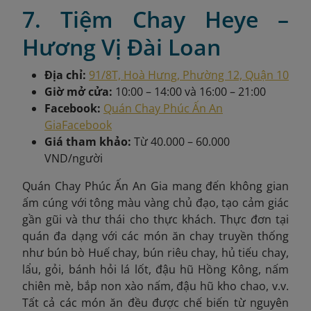
7. Tiệm Chay Heye –
Hương Vị Đài Loan
Địa chỉ:
91/8T, Hoà Hưng, Phường 12, Quận 10
Giờ mở cửa:
10:00 – 14:00 và 16:00 – 21:00
Facebook:
Quán Chay Phúc Ấn An
Gia
Facebook
Giá tham khảo:
Từ 40.000 – 60.000
VND/người
Quán Chay Phúc Ấn An Gia mang đến không gian
ấm cúng với tông màu vàng chủ đạo, tạo cảm giác
gần gũi và thư thái cho thực khách. Thực đơn tại
quán đa dạng với các món ăn chay truyền thống
như bún bò Huế chay, bún riêu chay, hủ tiếu chay,
lẩu, gỏi, bánh hỏi lá lốt, đậu hũ Hồng Kông, nấm
chiên mè, bắp non xào nấm, đậu hũ kho chao, v.v.
Tất cả các món ăn đều được chế biến từ nguyên