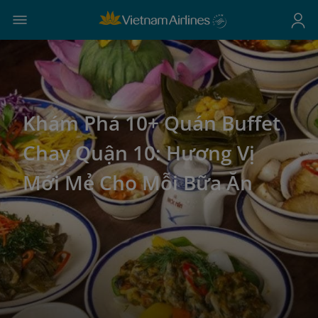
Khám Phá 10+ Quán Buffet
Chay Quận 10: Hương Vị
Mới Mẻ Cho Mỗi Bữa Ăn