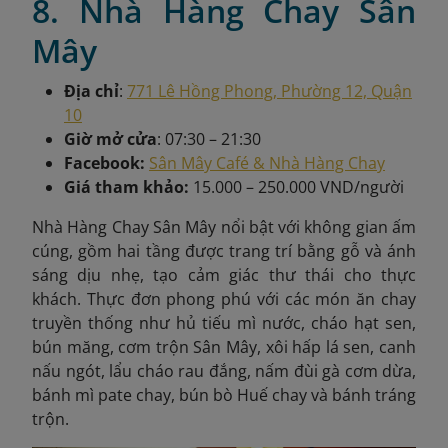
8. Nhà Hàng Chay Sân
Mây
Địa chỉ
:
771 Lê Hồng Phong, Phường 12, Quận
10
Giờ mở cửa
: 07:30 – 21:30
Facebook:
Sân Mây Café & Nhà Hàng Chay
Giá tham khảo:
15.000 – 250.000 VND/người
Nhà Hàng Chay Sân Mây nổi bật với không gian ấm
cúng, gồm hai tầng được trang trí bằng gỗ và ánh
sáng dịu nhẹ, tạo cảm giác thư thái cho thực
khách. Thực đơn phong phú với các món ăn chay
truyền thống như hủ tiếu mì nước, cháo hạt sen,
bún măng, cơm trộn Sân Mây, xôi hấp lá sen, canh
nấu ngót, lẩu cháo rau đắng, nấm đùi gà cơm dừa,
bánh mì pate chay, bún bò Huế chay và bánh tráng
trộn.