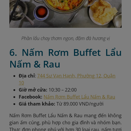
Phần lẩu chay thơm ngon, đậm đà hương vị
6. Nấm Rơm Buffet Lẩu
Nấm & Rau
Địa chỉ
:
744 Sư Vạn Hạnh, Phường 12, Quận
10
Giờ mở cửa:
10:30 – 22:00
Facebook:
Nấm Rơm Buffet Lẩu Nấm & Rau
Giá tham khảo:
Từ 89.000 VND/người
Nấm Rơm Buffet Lẩu Nấm & Rau mang đến không
gian ấm cúng, phù hợp cho gia đình và nhóm bạn.
Thực đơn phong phú với hơn 30 loại rau, nấm tươi